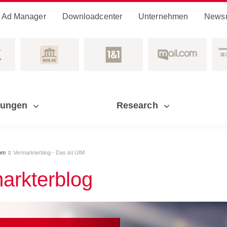
Ad Manager
Downloadcenter
Unternehmen
News
sungen
Research
om
Vermarkterblog - Das ist UIM

arkterblog