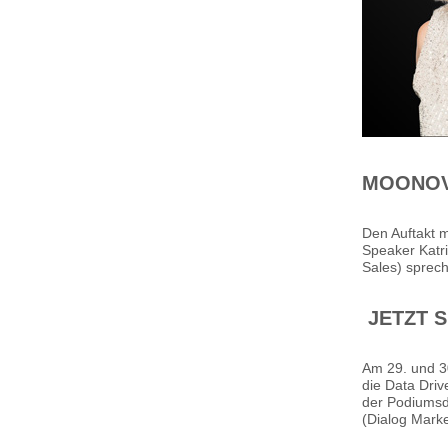
MOONOVA
Den Auftakt m
Speaker Katr
Sales) sprec
JETZT S
Am 29. und 3
die Data Driv
der Podiumsd
(Dialog Marke