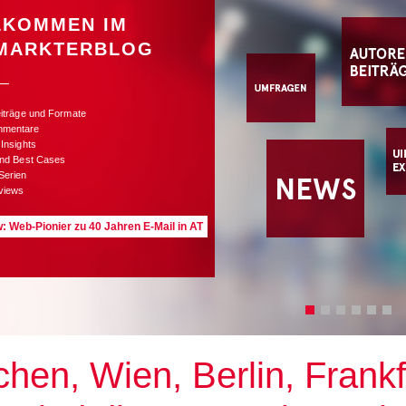
LKOMMEN IM
MARKTERBLOG
eiträge und Formate
mmentare
 Insights
und Best Cases
Serien
rviews
w: Web-Pionier zu 40 Jahren E-Mail in AT
hen, Wien, Berlin, Frankfu