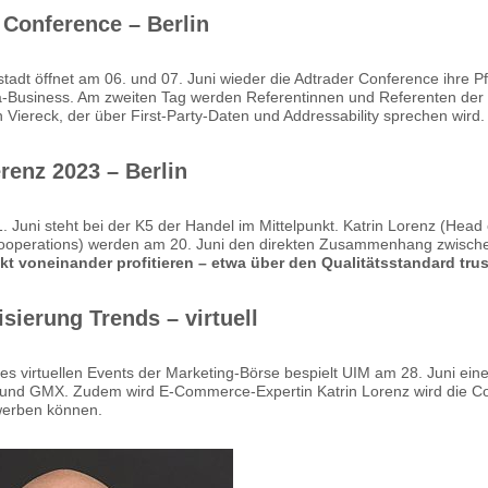
 Conference – Berlin
stadt öffnet am 06. und 07. Juni wieder die Adtrader Conference ihre P
a-Business. Am zweiten Tag werden Referentinnen und Referenten der Bu
in Viereck, der über First-Party-Daten und Addressability sprechen wird.
renz 2023 – Berlin
. Juni steht bei der K5 der Handel im Mittelpunkt. Katrin Lorenz (He
ooperations) werden am 20. Juni den direkten Zusammenhang zwischen
ekt voneinander profitieren – etwa über den Qualitätsstandard tr
sierung Trends – virtuell
 virtuellen Events der Marketing-Börse bespielt UIM am 28. Juni eine 
nd GMX. Zudem wird E-Commerce-Expertin Katrin Lorenz wird die Co
 werben können.