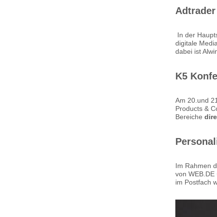
Adtrader
In der Haupt
digitale Medi
dabei ist Alw
K5 Konfe
Am 20.und 21
Products & C
Bereiche
dir
Personali
Im Rahmen des
von WEB.DE u
im Postfach