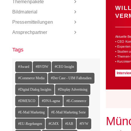
Themenpakete
WIL
Bildmaterial
VER
Pressemitteilungen
Ansprechpartner
Aktuelle B
• CEO Ko
• Experten
Tags
• Studien 
• Themen-
• Kurzinte
#Award
#BVDW
#CEO Insight
Intervie
#Commerce Media
#Der Case - UIM Fallstudien
#Digital Dialog Insights
#Display Advertising
#DMEXCO
#DNA-agma
#E-Commerce
#E-Mail Marketing
#E-Mail Marketing Serie
Münc
#EU-Regelungen
#GMX
#IAB
#IVW