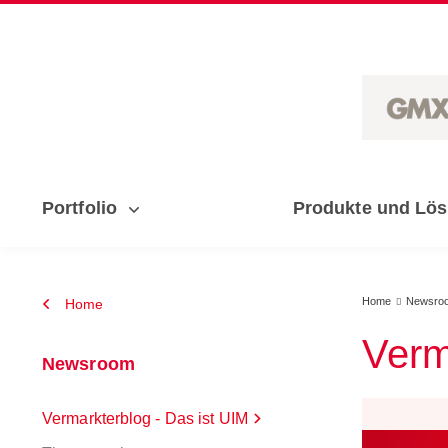
Portfolio
Produkte und Lö
Home
Newsro
Home

Verm
Newsroom
Vermarkterblog - Das ist UIM