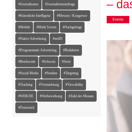
– da
#Journalismus
#Journalistenumfrage
#Künstliche Intelligenz
#Messen / Kongresse
Events
#Mobile
#Multi Screen
#Nachgefragt
#Native Advertising
#netID
#Programmatic Advertising
#Redaktion
#Reichweite
#Schweiz
#Serie
#Social Media
#Studien
#Targeting
#Tracking
#Vermarktung
#Viewability
#WEB.DE
#Werbewirkung
#Zahl des Monats
#Österreich