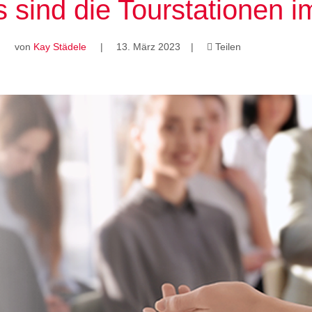
s sind die Tourstationen i
von
Kay Städele
|
13. März 2023
|
Teilen
