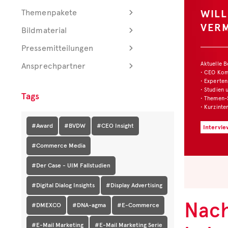
WIL
Themenpakete
VER
Bildmaterial
Pressemitteilungen
Aktuelle 
Ansprechpartner
• CEO Ko
• Experten
• Studien 
Tags
• Themen-
• Kurzinte
#Award
#BVDW
#CEO Insight
Intervie
#Commerce Media
#Der Case - UIM Fallstudien
#Digital Dialog Insights
#Display Advertising
Nach
#DMEXCO
#DNA-agma
#E-Commerce
#E-Mail Marketing
#E-Mail Marketing Serie