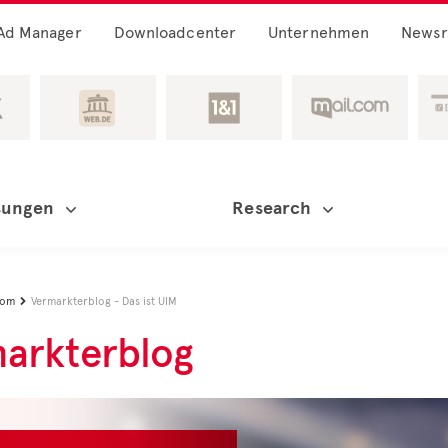
Ad Manager
Downloadcenter
Unternehmen
News
sungen
Research
oom
Vermarkterblog - Das ist UIM

arkterblog