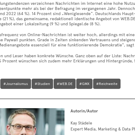
dungstendenzen verzeichnen Nachrichten im Internet eine hohe Nutzung
ozentpunkte mehr als bei der Befragung im vergangenen Jahr. Dennoch 
und 2022 (64 %). 14 Prozent sind „Weniglesende“. Deutschlands Haupt-
 (21 %), das gemeinsame, redaktionell identische Angebot von WEB.DE/GM
gebot einer Lokalzeitung (9 %) und Spiegel.de (8 %).
frequenz von Online-Nachrichten ist weiter hoch, allerdings mit eine
e Paywall punkten. Grade in Zeiten sinkenden Vertrauens und steigen
Medienangebote essenziell für eine funktionierende Demokratie", s
n und Leser haben konkrete Wünsche. Ganz oben auf der Liste: Nachric
5 Prozent wünschen sich zudem mehr Erklärungen und Hintergründe, 51
#Journalismus
#Studien
#WEB.DE
#GMX
#Reichweite
Autorin/Autor
Kay Städele
Expert Media, Marketing & Data P