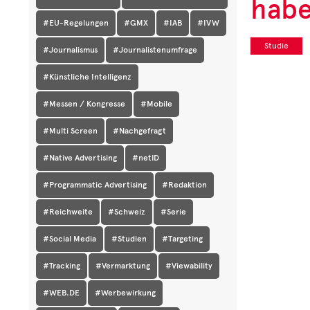
habe
#EU-Regelungen
#GMX
#IAB
#IVW
Studie
#Journalismus
#Journalistenumfrage
#Künstliche Intelligenz
#Messen / Kongresse
#Mobile
#Multi Screen
#Nachgefragt
#Native Advertising
#netID
#Programmatic Advertising
#Redaktion
#Reichweite
#Schweiz
#Serie
#Social Media
#Studien
#Targeting
#Tracking
#Vermarktung
#Viewability
#WEB.DE
#Werbewirkung