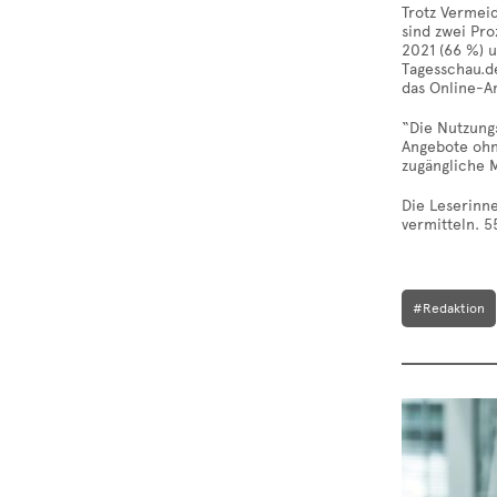
Trotz Vermei
sind zwei Pr
2021 (66 %) 
Tagesschau.de
das Online-An
“Die Nutzungs
Angebote ohn
zugängliche 
Die Leserinne
vermitteln. 5
#Redaktion