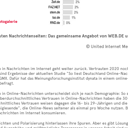
otogalerie
esten Nachrichtenseiten: Das gemeinsame Angebot von WEB.DE u
© United Internet Me
 in Nachrichten im Internet geht weiter zurück. Vertrauten 2020 noch
 sind Ergebnisse der aktuellen Studie “So liest Deutschland Online-N
MX. Dafür hat das Meinungsforschungsinstitut dynata in einem onlin
befragt.
 in Online-Nachrichten unterscheidet sich je nach Demographie: So si
Überdurchschnittliches Vertrauen in Online-Nachrichten haben die 30-
nittliches Vertrauen weisen dagegen die 16- bis 29-Jährigen und die 
iglesende”, die Online-News seltener als einmal pro Woche nutzen. B
Nachrichten im Internet konsumieren.
chten und Polarisierung hinterlassen ihre Spuren. Aber es gibt Lösu