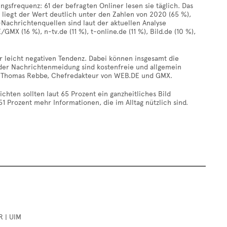
sfrequenz: 61 der befragten Onliner lesen sie täglich. Das
liegt der Wert deutlich unter den Zahlen von 2020 (65 %),
Nachrichtenquellen sind laut der aktuellen Analyse
X (16 %), n-tv.de (11 %), t-online.de (11 %), Bild.de (10 %),
r leicht negativen Tendenz. Dabei können insgesamt die
der Nachrichtenmeidung sind kostenfreie und allgemein
agt Thomas Rebbe, Chefredakteur von WEB.DE und GMX.
hten sollten laut 65 Prozent ein ganzheitliches Bild
 Prozent mehr Informationen, die im Alltag nützlich sind.
R | UIM