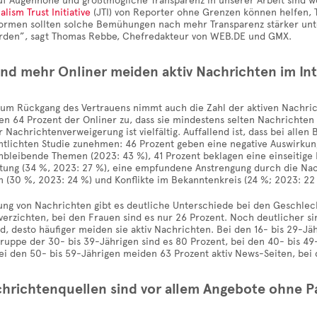
uf Augenhöhe und größtmögliche Transparenz in unserer Arbeit sind w
alism Trust Initiative
(JTI) von Reporter ohne Grenzen können helfen, T
formen sollten solche Bemühungen nach mehr Transparenz stärker unt
rden”, sagt Thomas Rebbe, Chefredakteur von WEB.DE und GMX.
d mehr Onliner meiden aktiv Nachrichten im In
 zum Rückgang des Vertrauens nimmt auch die Zahl der aktiven Nachri
en 64 Prozent der Onliner zu, dass sie mindestens selten Nachrichten 
r Nachrichtenverweigerung ist vielfältig. Auffallend ist, dass bei al
ntlichten Studie zunehmen: 46 Prozent geben eine negative Auswirkun
bleibende Themen (2023: 43 %), 41 Prozent beklagen eine einseitige B
ttung (34 %, 2023: 27 %), eine empfundene Anstrengung durch die Nac
 (30 %, 2023: 24 %) und Konflikte im Bekanntenkreis (24 %; 2023: 22
ng von Nachrichten gibt es deutliche Unterschiede bei den Geschlecht
erzichten, bei den Frauen sind es nur 26 Prozent. Noch deutlicher si
d, desto häufiger meiden sie aktiv Nachrichten. Bei den 16- bis 29-J
gruppe der 30- bis 39-Jährigen sind es 80 Prozent, bei den 40- bis 4
Bei den 50- bis 59-Jährigen meiden 63 Prozent aktiv News-Seiten, bei
hrichtenquellen sind vor allem Angebote ohne 