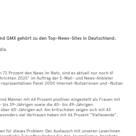
nd GMX gehört zu den Top-News-Sites in Deutschland.
dia
 72 Prozent den News im Netz, sind es aktuell nur noch 61
achrichten 2025" im Auftrag der E-Mail- und News-Anbieter
e-repräsentativen Panel 2000 Internet-Nutzerinnen und -Nutzer
nd Männer mit 64 Prozent positiver eingestellt als Frauen mit
 bis 39-Jährigen sowie die 40- bis 49-Jährigen.
über 60-Jährigen auf. Am kritischsten zeigen sich mit 43
esonders viel Vertrauen haben mit 66 Prozent “Viellesende”,
ngen für dieses Problem: Der Austausch mit unseren Leserinnen