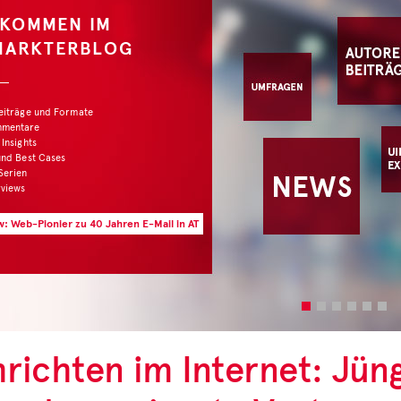
LKOMMEN IM
MARKTERBLOG
Beiträge und Formate
mmentare
 Insights
und Best Cases
Serien
rviews
w: Web-Pionier zu 40 Jahren E-Mail in AT
richten im Internet: Jüng