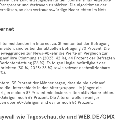
esentliche Zukunftsaufgaben für den Journalismus. Angebote
ransparenz und Vertrauen zu stärken. Die Algorithmen der
erstützen, so dass vertrauenswürdige Nachrichten im Netz
ternet
chtenmeidenden im Internet zu. Stimmten bei der Befragung
meiden, sind es bei der aktuellen Befragung 70 Prozent. Die
len Beweggründen zur News-Abkehr die Werte im Vergleich zur
g auf ihre Stimmung an (2023: 42 %), 44 Prozent der Befragten
erichterstattung (36 %). Es folgen Unglaubwürdigkeit der
hrichten (30 %, 2023: 26 %) sowie schwer nachvollziehbare
 %).
ern: 35 Prozent der Männer sagen, dass sie nie aktiv auf
nd die Unterschiede in den Altersgruppen: Je jünger die
ährigen meiden 87 Prozent mindestens selten aktiv Nachrichten.
9-Jährigen noch 69 Prozent. Die Älteren wollen weniger
 den über 60-Jährigen sind es nur noch 56 Prozent.
Paywall wie Tagesschau.de und WEB.DE/GMX