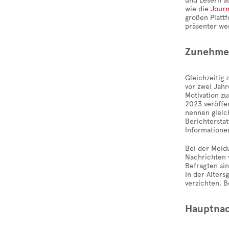
und Lesern a
wie die
Journ
großen Platt
präsenter we
Zunehmen
Gleichzeitig
vor zwei Jahr
Motivation zu
2023 veröffe
nennen gleich
Berichtersta
Informationen
Bei der Meidu
Nachrichten v
Befragten sin
In der Alters
verzichten. 
Hauptnac