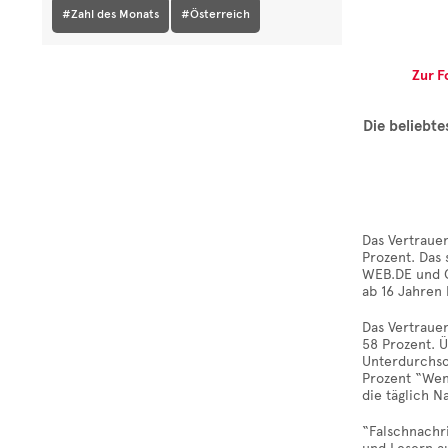
#Zahl des Monats
#Österreich
Zur F
Die beliebt
Das Vertrauen
Prozent. Das
WEB.DE und G
ab 16 Jahren 
Das Vertrauen
58 Prozent. 
Unterdurchsch
Prozent “Wen
die täglich 
“Falschnachri