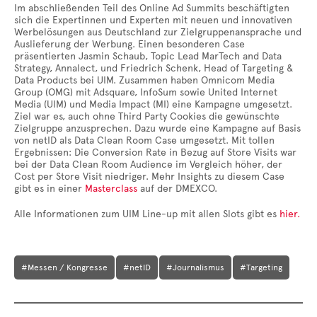
Im abschließenden Teil des Online Ad Summits beschäftigten
sich die Expertinnen und Experten mit neuen und innovativen
Werbelösungen aus Deutschland zur Zielgruppenansprache und
Auslieferung der Werbung. Einen besonderen Case
präsentierten Jasmin Schaub, Topic Lead MarTech and Data
Strategy, Annalect, und Friedrich Schenk, Head of Targeting &
Data Products bei UIM. Zusammen haben Omnicom Media
Group (OMG) mit Adsquare, InfoSum sowie United Internet
Media (UIM) und Media Impact (MI) eine Kampagne umgesetzt.
Ziel war es, auch ohne Third Party Cookies die gewünschte
Zielgruppe anzusprechen. Dazu wurde eine Kampagne auf Basis
von netID als Data Clean Room Case umgesetzt. Mit tollen
Ergebnissen: Die Conversion Rate in Bezug auf Store Visits war
bei der Data Clean Room Audience im Vergleich höher, der
Cost per Store Visit niedriger. Mehr Insights zu diesem Case
gibt es in einer
Masterclass
auf der DMEXCO.
Alle Informationen zum UIM Line-up mit allen Slots gibt es
hier.
#Messen / Kongresse
#netID
#Journalismus
#Targeting