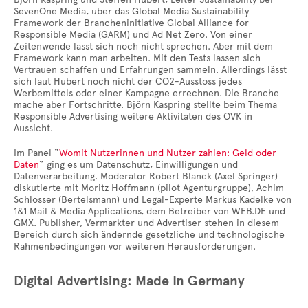
SevenOne Media, über das Global Media Sustainability
Framework der Brancheninitiative Global Alliance for
Responsible Media (GARM) und Ad Net Zero. Von einer
Zeitenwende lässt sich noch nicht sprechen. Aber mit dem
Framework kann man arbeiten. Mit den Tests lassen sich
Vertrauen schaffen und Erfahrungen sammeln. Allerdings lässt
sich laut Hubert noch nicht der CO2-Ausstoss jedes
Werbemittels oder einer Kampagne errechnen. Die Branche
mache aber Fortschritte. Björn Kaspring stellte beim Thema
Responsible Advertising weitere Aktivitäten des OVK in
Aussicht.
Im Panel “
Womit Nutzerinnen und Nutzer zahlen: Geld oder
Daten
“ ging es um Datenschutz, Einwilligungen und
Datenverarbeitung. Moderator Robert Blanck (Axel Springer)
diskutierte mit Moritz Hoffmann (pilot Agenturgruppe), Achim
Schlosser (Bertelsmann) und Legal-Experte Markus Kadelke von
1&1 Mail & Media Applications, dem Betreiber von WEB.DE und
GMX. Publisher, Vermarkter und Advertiser stehen in diesem
Bereich durch sich ändernde gesetzliche und technologische
Rahmenbedingungen vor weiteren Herausforderungen.
Digital Advertising: Made In Germany