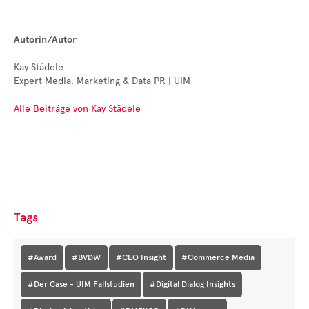
Autorin/Autor
Kay Städele
Expert Media, Marketing & Data PR | UIM
Alle Beiträge von Kay Städele
Tags
#Award
#BVDW
#CEO Insight
#Commerce Media
#Der Case - UIM Fallstudien
#Digital Dialog Insights