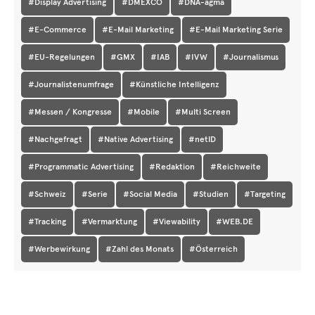
#Display Advertising
#DMEXCO
#DNA-agma
#E-Commerce
#E-Mail Marketing
#E-Mail Marketing Serie
#EU-Regelungen
#GMX
#IAB
#IVW
#Journalismus
#Journalistenumfrage
#Künstliche Intelligenz
#Messen / Kongresse
#Mobile
#Multi Screen
#Nachgefragt
#Native Advertising
#netID
#Programmatic Advertising
#Redaktion
#Reichweite
#Schweiz
#Serie
#Social Media
#Studien
#Targeting
#Tracking
#Vermarktung
#Viewability
#WEB.DE
#Werbewirkung
#Zahl des Monats
#Österreich