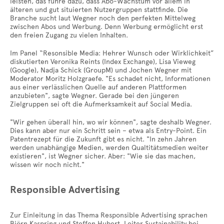
leisten, das führe dazu, dass Abo-Wachstum vor allem in
älteren und gut situierten Nutzergruppen stattfinde. Die
Branche sucht laut Wegner noch den perfekten Mittelweg
zwischen Abos und Werbung. Denn Werbung ermöglicht erst
den freien Zugang zu vielen Inhalten.
Im Panel “Resonsible Media: Hehrer Wunsch oder Wirklichkeit”
diskutierten Veronika Reints (Index Exchange), Lisa Vieweg
(Google), Nadja Schick (GroupM) und Jochen Wegner mit
Moderator Moritz Holzgraefe. "Es schadet nicht, Informationen
aus einer verlässlichen Quelle auf anderen Plattformen
anzubieten", sagte Wegner. Gerade bei den jüngeren
Zielgruppen sei oft die Aufmerksamkeit auf Social Media.
"Wir gehen überall hin, wo wir können", sagte deshalb Wegner.
Dies kann aber nur ein Schritt sein – etwa als Entry-Point. Ein
Patentrezept für die Zukunft gibt es nicht. "In zehn Jahren
werden unabhängige Medien, werden Qualtitätsmedien weiter
existieren", ist Wegner sicher. Aber: "Wie sie das machen,
wissen wir noch nicht."
Responsible Advertising
Zur Einleitung in das Thema Responsible Advertising sprachen
Björn Kaspring und Steffen Hubert, Leiter Sustainability bei