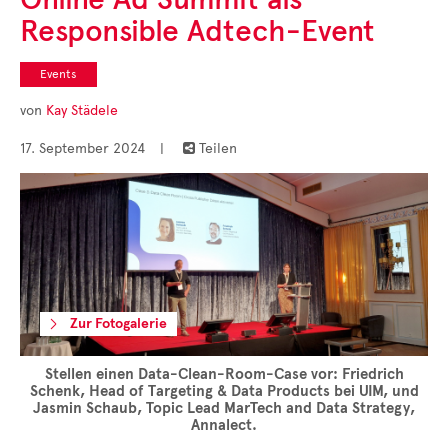
Cases
Responsible Adtech-Event
• Themen-Serien
• Kurzinterviews
Events
von
Kay Städele
17. September 2024
|
Teilen

Zur Fotogalerie
Stellen einen Data-Clean-Room-Case vor: Friedrich
Schenk, Head of Targeting & Data Products bei UIM, und
Jasmin Schaub, Topic Lead MarTech and Data Strategy,
Annalect.