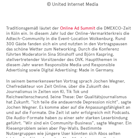
© United Internet Media
Traditionsgemäß läutet der
Online Ad Summit
die DMEXCO-Zeit
in Köln ein. In diesem Jahr lud der Online-Vermarkterkreis die
Adtech-Community in die Event-Location Wolkenburg. Rund
300 Gäste fanden sich ein und nutzten in den Vortragspausen
das schöne Wetter zum Networking. Durch die Konferenz
führten Moderatorin Sina Stinshoff und Björn Kaspring,
stellvertretender Vorsitzender des OVK. Hauptthemen in
diesem Jahr waren Responsible Media und Responsible
Advertising sowie Digital Advertising: Made in Germany.
In seinem bemerkenswerten Vortrag sprach Jochen Wegner,
Chefredakteur von Zeit Online, über die Zukunft des
Journalismus in Zeiten von KI, Tik Tok und
Reichweitenschwund. Seine These: Der Qualitätsjournalismus
hat Zukunft. “Ich teile die andauernde Depression nicht”, sagte
Jochen Wegner. Es komme aber auf die Anpassungsfähigkeit an
und auf die Formate. Die Zeit ist sehr erfolgreich mit Podcasts.
Die Audio-Formate haben zu einer sehr starken Leserbindung
geführt. “Wir sind ein Community-Business”, sagte Wegner. Ein
Riesenproblem seien aber Pay-Walls. Bestimmte
Nutzergruppen wie jüngere User könnten sich Abos selten