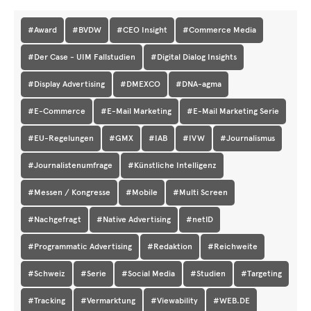
#Award
#BVDW
#CEO Insight
#Commerce Media
#Der Case - UIM Fallstudien
#Digital Dialog Insights
#Display Advertising
#DMEXCO
#DNA-agma
#E-Commerce
#E-Mail Marketing
#E-Mail Marketing Serie
#EU-Regelungen
#GMX
#IAB
#IVW
#Journalismus
#Journalistenumfrage
#Künstliche Intelligenz
#Messen / Kongresse
#Mobile
#Multi Screen
#Nachgefragt
#Native Advertising
#netID
#Programmatic Advertising
#Redaktion
#Reichweite
#Schweiz
#Serie
#Social Media
#Studien
#Targeting
#Tracking
#Vermarktung
#Viewability
#WEB.DE