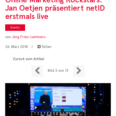
Cases
Jan Oetjen präsentiert netID
• Themen-Serien
• Kurzinterviews
erstmals live
Events
von
Jörg Fries-Lammers
26. März 2018
|
Teilen

Zurück zum Artikel


Bild 3 von 13