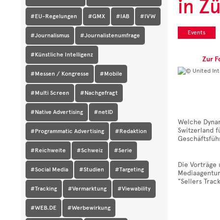
in Z
#EU-Regelungen
#GMX
#IAB
#IVW
Events
#Journalismus
#Journalistenumfrage
#Künstliche Intelligenz
Zur F
#Messen / Kongresse
#Mobile
#Multi Screen
#Nachgefragt
#Native Advertising
#netID
Welche Dynam
Switzerland f
#Programmatic Advertising
#Redaktion
Geschäftsfüh
#Reichweite
#Schweiz
#Serie
Die Vorträge
#Social Media
#Studien
#Targeting
Mediaagentur
"Sellers Trac
#Tracking
#Vermarktung
#Viewability
#WEB.DE
#Werbewirkung