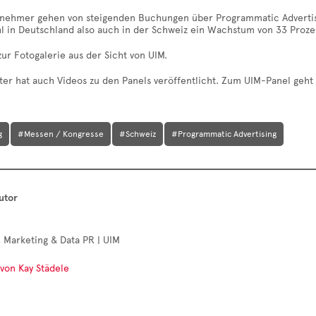
ilnehmer gehen von steigenden Buchungen über Programmatic Advertis
hl in Deutschland also auch in der Schweiz ein Wachstum von 33 Proz
zur Fotogalerie aus der Sicht von UIM.
ter hat auch Videos zu den Panels veröffentlicht. Zum UIM-Panel geht
g
#Messen / Kongresse
#Schweiz
#Programmatic Advertising
utor
 Marketing & Data PR | UIM
 von Kay Städele