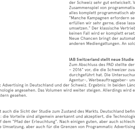
der Schweiz sehr gut entwickelt.
Zusammenspiel von programmatisch
alles komplett programmatisch ab
"Manche Kampagnen erfordern seh
erfüllen wir sehr gerne, diese la
umsetzen." Der klassische Vertri
keinen Fall wird er komplett erset
Neue Chancen bringt der automat
anderen Mediengattungen. An solc
IAB Switzerland stellt neue Studi
Zum Abschluss des PAD stellte der
– 2016" vor, die die Schweizer z
durchgeführt hat. Die Untersuchun
Agentur-, Werbeauftraggeber- und
Advertising in Deutschland und der Schweiz. Ergebnis: In beiden Länd
ologie angesehen. Das Volumen wird weiter steigen. Allerdings wird e
stern gesehen.
st auch die Sicht der Studie zum Zustand des Markts. Deutschland bef
": die Vorteile sind allgemein anerkannt und akzeptiert, die Technolog
uf dem "Pfad der Erleuchtung". Nach einigen guten, aber auch schlecht
he Umsetzung, aber auch für die Grenzen von Programmatic Advertising