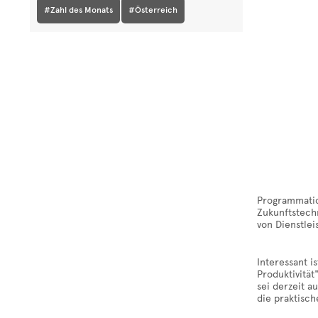
#Zahl des Monats
#Österreich
Programmatic 
Zukunftstechn
von Dienstlei
Interessant i
Produktivität
sei derzeit a
die praktisc