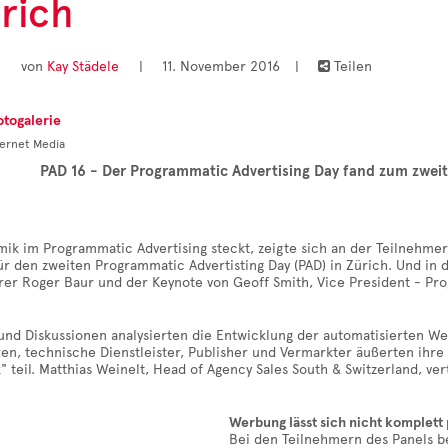
ürich
von
Kay Städele
|
11. November 2016
|
Teilen

otogalerie
PAD 16 - Der Programmatic Advertising Day fand zum zweit
ik im Programmatic Advertising steckt, zeigte sich an der Teilnehmer
ür den zweiten Programmatic Advertisting Day (PAD) in Zürich. Und in
rer Roger Baur und der Keynote von Geoff Smith, Vice President - Pro
 und Diskussionen analysierten die Entwicklung der automatisierten 
en, technische Dienstleister, Publisher und Vermarkter äußerten ihr
k" teil. Matthias Weinelt, Head of Agency Sales South & Switzerland, v
Werbung lässt sich nicht komplet
Bei den Teilnehmern des Panels be