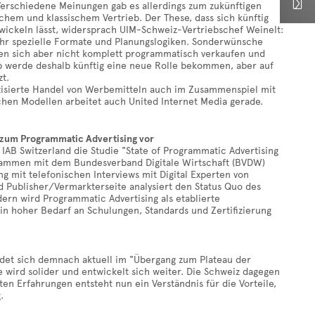

 Verschiedene Meinungen gab es allerdings zum zukünftigen
em und klassischem Vertrieb. Der These, dass sich künftig
wickeln lässt, widersprach UIM-Schweiz-Vertriebschef Weinelt:
r spezielle Formate und Planungslogiken. Sonderwünsche
ssen sich aber nicht komplett programmatisch verkaufen und
eb werde deshalb künftig eine neue Rolle bekommen, aber auf
zt.
isierte Handel von Werbemitteln auch im Zusammenspiel mit
hen Modellen arbeitet auch United Internet Media gerade.
e zum Programmatic Advertising vor
 IAB Switzerland die Studie "State of Programmatic Advertising
usammen mit dem Bundesverband Digitale Wirtschaft (BVDW)
g mit telefonischen Interviews mit Digital Experten von
 Publisher/Vermarkterseite analysiert den Status Quo des
ern wird Programmatic Advertising als etablierte
in hoher Bedarf an Schulungen, Standards und Zertifizierung
indet sich demnach aktuell im "Übergang zum Plateau der
ie wird solider und entwickelt sich weiter. Die Schweiz dagegen
en Erfahrungen entsteht nun ein Verständnis für die Vorteile,
.