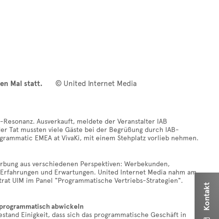
en Mal statt.
© United Internet Media
-Resonanz. Ausverkauft, meldete der Veranstalter IAB
 der Tat mussten viele Gäste bei der Begrüßung durch IAB-
grammatic EMEA at VivaKi, mit einem Stehplatz vorlieb nehmen.
Werbung aus verschiedenen Perspektiven: Werbekunden,
e Erfahrungen und Erwartungen. United Internet Media nahm am
ertrat UIM im Panel "Programmatische Vertriebs-Strategien".
Kontakt
t programmatisch abwickeln
stand Einigkeit, dass sich das programmatische Geschäft in