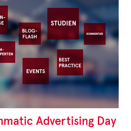
ZAHL DES MONATS
Unter der Rubrik
"Zahl des Monats" stellen
wir interessante Studien
und deren Ergebnisse vor.
Zur aktuellen Zahl des Monats
matic Advertising Day