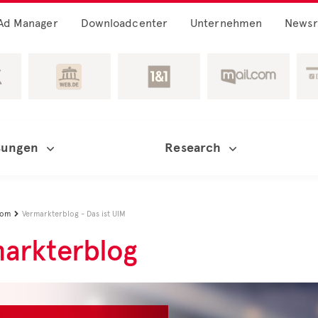
Ad Manager
Downloadcenter
Unternehmen
News
sungen
Research
oom
Vermarkterblog - Das ist UIM

arkterblog