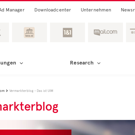
Ad Manager
Downloadcenter
Unternehmen
News
sungen
Research
oom
Vermarkterblog - Das ist UIM

arkterblog