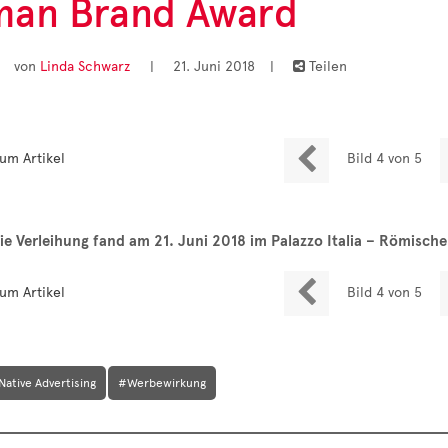
an Brand Award
von
Linda Schwarz
|
21. Juni 2018
|
Teilen


um Artikel
Bild 4 von 5
ie Verleihung fand am 21. Juni 2018 im Palazzo Italia – Römischer

um Artikel
Bild 4 von 5
Native Advertising
#Werbewirkung