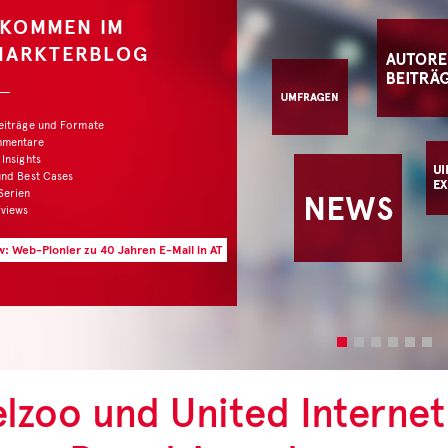
LKOMMEN IM
MARKTERBLOG
Beiträge und Formate
mmentare
 Insights
und Best Cases
Serien
rviews
w: Web-Pionier zu 40 Jahren E-Mail in AT
elzoo und United Interne