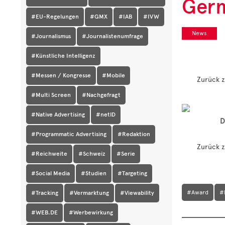
Germ
#EU-Regelungen
#GMX
#IAB
#IVW
News
#Journalismus
#Journalistenumfrage
#Künstliche Intelligenz
#Messen / Kongresse
#Mobile
Zurück z
#Multi Screen
#Nachgefragt
#Native Advertising
#netID
D
#Programmatic Advertising
#Redaktion
Zurück z
#Reichweite
#Schweiz
#Serie
#Social Media
#Studien
#Targeting
#Award
#
#Tracking
#Vermarktung
#Viewability
#WEB.DE
#Werbewirkung