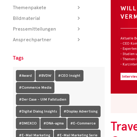
WIL
Themenpakete
VER
Bildmaterial
Pressemitteilungen
Aktuelle 
Ansprechpartner
• CEO Ko
• Experten
• Studien 
Tags
• Themen-
• Kurzinte
#Award
#BVDW
#CEO Insight
Intervie
#Commerce Media
#Der Case - UIM Fallstudien
#Digital Dialog Insights
#Display Advertising
Trav
#DMEXCO
#DNA-agma
#E-Commerce
#E-Mail Marketing
#E-Mail Marketing Serie