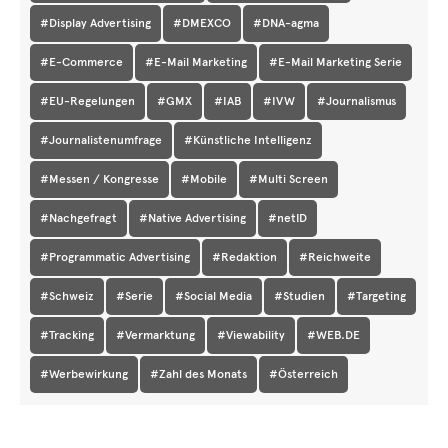
#Display Advertising
#DMEXCO
#DNA-agma
#E-Commerce
#E-Mail Marketing
#E-Mail Marketing Serie
#EU-Regelungen
#GMX
#IAB
#IVW
#Journalismus
#Journalistenumfrage
#Künstliche Intelligenz
#Messen / Kongresse
#Mobile
#Multi Screen
#Nachgefragt
#Native Advertising
#netID
#Programmatic Advertising
#Redaktion
#Reichweite
#Schweiz
#Serie
#Social Media
#Studien
#Targeting
#Tracking
#Vermarktung
#Viewability
#WEB.DE
#Werbewirkung
#Zahl des Monats
#Österreich