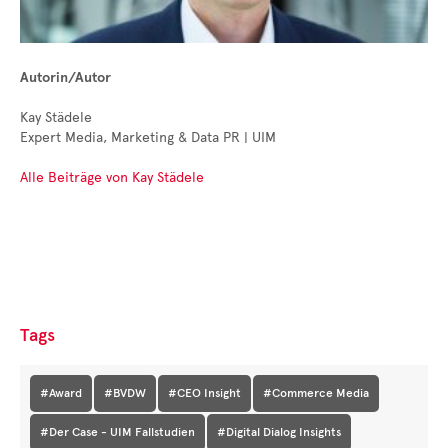
Autorin/Autor
Kay Städele
Expert Media, Marketing & Data PR | UIM
Alle Beiträge von Kay Städele
Tags
#Award
#BVDW
#CEO Insight
#Commerce Media
#Der Case - UIM Fallstudien
#Digital Dialog Insights