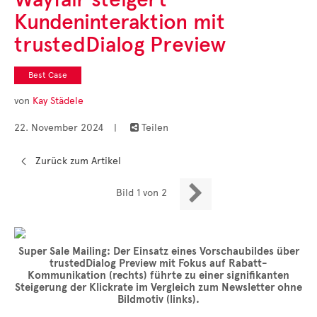
Cases
Kundeninteraktion mit
• Themen-Serien
• Kurzinterviews
trustedDialog Preview
Best Case
von
Kay Städele
22. November 2024
|
Teilen

Zurück zum Artikel

Bild 1 von 2
Super Sale Mailing: Der Einsatz eines Vorschaubildes über
trustedDialog Preview mit Fokus auf Rabatt-
Kommunikation (rechts) führte zu einer signifikanten
Steigerung der Klickrate im Vergleich zum Newsletter ohne
Bildmotiv (links).