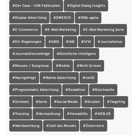
#Der Case - UIM Fallstudien
#Digital Dialog Insights
#Display Advertising
#DMEXCO
#DNA-agma
#E-Commerce
#E-Mail Marketing
#E-Mail Marketing Serie
#EU-Regelungen
#GMX
#IAB
#IVW
#Journalismus
#Journalistenumfrage
#Künstliche Intelligenz
#Messen / Kongresse
#Mobile
#Multi Screen
#Nachgefragt
#Native Advertising
#netID
#Programmatic Advertising
#Redaktion
#Reichweite
#Schweiz
#Serie
#Social Media
#Studien
#Targeting
#Tracking
#Vermarktung
#Viewability
#WEB.DE
#Werbewirkung
#Zahl des Monats
#Österreich