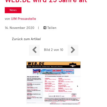
Cases
• Themen-Serien
• Kurzinterviews
News
von
UIM Pressestelle
16. November 2020
|
Teilen

Zurück zum Artikel


Bild 2 von 10