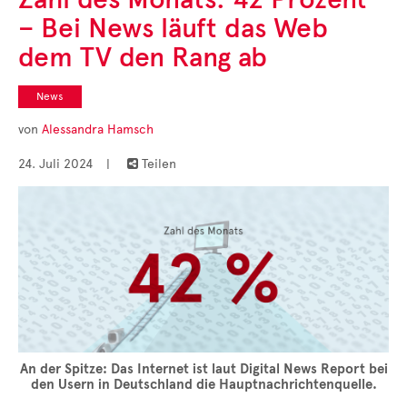
Cases
– Bei News läuft das Web
• Themen-Serien
• Kurzinterviews
dem TV den Rang ab
News
von
Alessandra Hamsch
24. Juli 2024
|
Teilen

An der Spitze: Das Internet ist laut Digital News Report bei
den Usern in Deutschland die Hauptnachrichtenquelle.