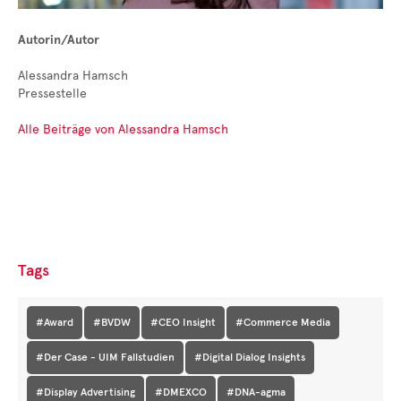
Autorin/Autor
Alessandra Hamsch
Pressestelle
Alle Beiträge von Alessandra Hamsch
Tags
#Award
#BVDW
#CEO Insight
#Commerce Media
#Der Case - UIM Fallstudien
#Digital Dialog Insights
#Display Advertising
#DMEXCO
#DNA-agma