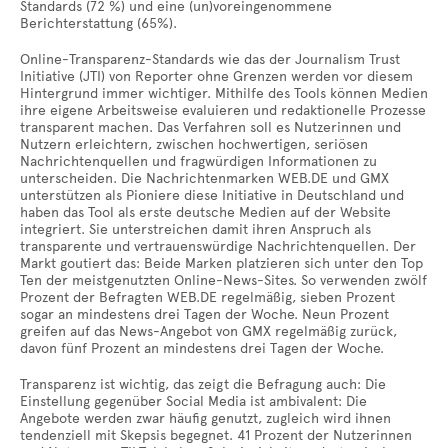
Standards (72 %) und eine (un)voreingenommene
Berichterstattung (65%).
Online-Transparenz-Standards wie das der Journalism Trust
Initiative (JTI) von Reporter ohne Grenzen werden vor diesem
Hintergrund immer wichtiger. Mithilfe des Tools können Medien
ihre eigene Arbeitsweise evaluieren und redaktionelle Prozesse
transparent machen. Das Verfahren soll es Nutzerinnen und
Nutzern erleichtern, zwischen hochwertigen, seriösen
Nachrichtenquellen und fragwürdigen Informationen zu
unterscheiden. Die Nachrichtenmarken WEB.DE und GMX
unterstützen als Pioniere diese Initiative in Deutschland und
haben das Tool als erste deutsche Medien auf der Website
integriert. Sie unterstreichen damit ihren Anspruch als
transparente und vertrauenswürdige Nachrichtenquellen. Der
Markt goutiert das: Beide Marken platzieren sich unter den Top
Ten der meistgenutzten Online-News-Sites. So verwenden zwölf
Prozent der Befragten WEB.DE regelmäßig, sieben Prozent
sogar an mindestens drei Tagen der Woche. Neun Prozent
greifen auf das News-Angebot von GMX regelmäßig zurück,
davon fünf Prozent an mindestens drei Tagen der Woche.
Transparenz ist wichtig, das zeigt die Befragung auch: Die
Einstellung gegenüber Social Media ist ambivalent: Die
Angebote werden zwar häufig genutzt, zugleich wird ihnen
tendenziell mit Skepsis begegnet. 41 Prozent der Nutzerinnen