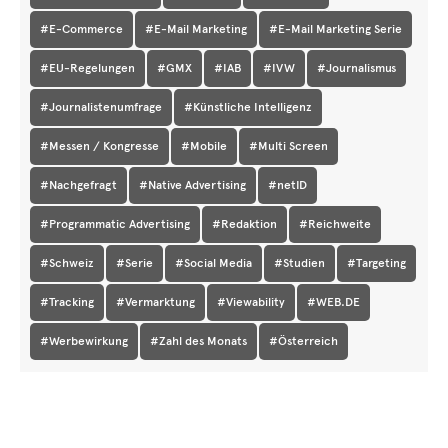
#E-Commerce
#E-Mail Marketing
#E-Mail Marketing Serie
#EU-Regelungen
#GMX
#IAB
#IVW
#Journalismus
#Journalistenumfrage
#Künstliche Intelligenz
#Messen / Kongresse
#Mobile
#Multi Screen
#Nachgefragt
#Native Advertising
#netID
#Programmatic Advertising
#Redaktion
#Reichweite
#Schweiz
#Serie
#Social Media
#Studien
#Targeting
#Tracking
#Vermarktung
#Viewability
#WEB.DE
#Werbewirkung
#Zahl des Monats
#Österreich