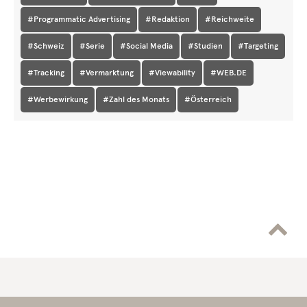
#Programmatic Advertising
#Redaktion
#Reichweite
#Schweiz
#Serie
#Social Media
#Studien
#Targeting
#Tracking
#Vermarktung
#Viewability
#WEB.DE
#Werbewirkung
#Zahl des Monats
#Österreich
