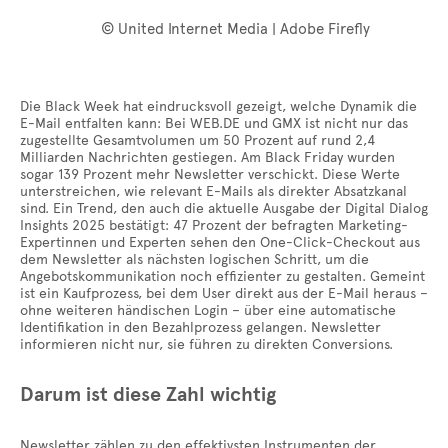
© United Internet Media | Adobe Firefly
Die Black Week hat eindrucksvoll gezeigt, welche Dynamik die
E-Mail entfalten kann: Bei WEB.DE und GMX ist nicht nur das
zugestellte Gesamtvolumen um 50 Prozent auf rund 2,4
Milliarden Nachrichten gestiegen. Am Black Friday wurden
sogar 139 Prozent mehr Newsletter verschickt. Diese Werte
unterstreichen, wie relevant E-Mails als direkter Absatzkanal
sind. Ein Trend, den auch die aktuelle Ausgabe der Digital Dialog
Insights 2025 bestätigt: 47 Prozent der befragten Marketing-
Expertinnen und Experten sehen den One-Click-Checkout aus
dem Newsletter als nächsten logischen Schritt, um die
Angebotskommunikation noch effizienter zu gestalten. Gemeint
ist ein Kaufprozess, bei dem User direkt aus der E-Mail heraus –
ohne weiteren händischen Login – über eine automatische
Identifikation in den Bezahlprozess gelangen. Newsletter
informieren nicht nur, sie führen zu direkten Conversions.
Darum ist diese Zahl wichtig
Newsletter zählen zu den effektivsten Instrumenten der