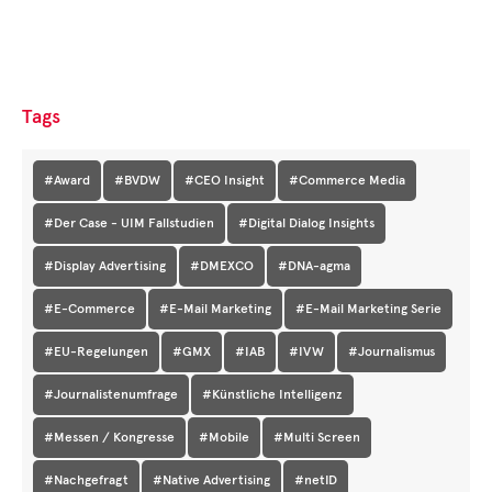
Tags
#Award
#BVDW
#CEO Insight
#Commerce Media
#Der Case - UIM Fallstudien
#Digital Dialog Insights
#Display Advertising
#DMEXCO
#DNA-agma
#E-Commerce
#E-Mail Marketing
#E-Mail Marketing Serie
#EU-Regelungen
#GMX
#IAB
#IVW
#Journalismus
#Journalistenumfrage
#Künstliche Intelligenz
#Messen / Kongresse
#Mobile
#Multi Screen
#Nachgefragt
#Native Advertising
#netID