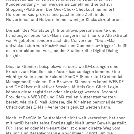
Kundenbindung – nun werden sie zunehmend selbst zur
Shopping-Plattform. Der One-Click-Checkout minimiert
Hürden im Kaufprozess und passt in eine Zeit, in der
Nutzerinnen und Nutzern immer weniger Klicks akzeptieren.
Die Zahl des Monats zeigt: Interaktive, personalisierte und
handlungsorientierte E-Mails steigern nicht nur die Attraktivität
von Angeboten, sondern auch die Conversion. “Die E-Mail
entwickelt sich vom Push-Kanal zum Commerce-Trigger”, heißt
es in der aktuellen Ausgabe der Studienreihe Digital Dialog
Insights.
Dies funktioniert beispielsweise dort, wo ID-Lösungen eine
Brücke zum Händler oder Advertiser schlagen können. Eine
wichtige Rolle kann in Zukunft FedCM (Federated Credential
Management) spielen: Der Browser-Standard erkennt WEB.DE
und GMX User mit aktiver Session. Mittels One-Click-Login
können diese registriert oder eingeloggt werden. Account
Provider wie WEB.DE und GMX stellen Nutzerstammdaten
bereit, wie die E-Mail-Adresse, die für einen personalisierten
Checkout des E-Mail-Versenders genutzt werden kann.
Noch ist FedCM in Deutschland nicht weit verbreitet, hat aber
mit netID bereits seine Praxistauglichkeit unter Beweis gestellt.
Für Händler oder Markenartikler ist dieser direkte Weg vom
Mailing zum Bezahlvorgang ein wichtiger Schritt, um die