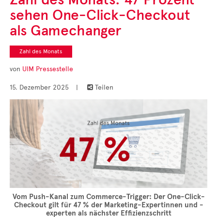
Cases
sehen One-Click-Checkout
• Themen-Serien
• Kurzinterviews
als Gamechanger
Zahl des Monats
von
UIM Pressestelle
15. Dezember 2025
|
Teilen

Vom Push-Kanal zum Commerce-Trigger: Der One-Click-
Checkout gilt für 47 % der Marketing-Expertinnen und -
experten als nächster Effizienzschritt