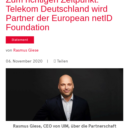
Cases
Telekom Deutschland wird
• Themen-Serien
• Kurzinterviews
Partner der European netID
Foundation
Statement
von
Rasmus Giese
06. November 2020
|
Teilen

Rasmus Giese, CEO von UIM, über die Partnerschaft