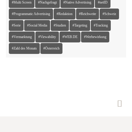
#Multi Screen
#Nachgefragt
#Native Advertising
#netID
#Programmatic Advertising
#Redaktion
#Reichweite
#Schweiz
#Serie
#Social Media
#Studien
#Targeting
#Tracking
#Vermarktung
#Viewability
#WEB.DE
#Werbewirkung
#Zahl des Monats
#Österreich
