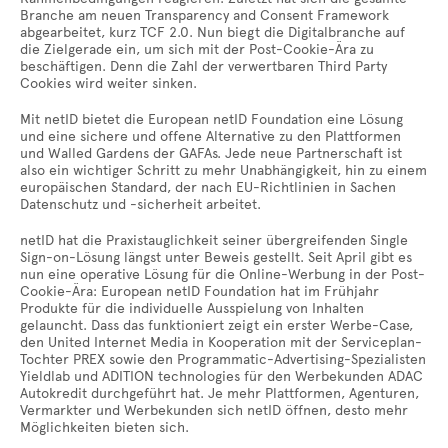
Branche am neuen Transparency and Consent Framework
abgearbeitet, kurz TCF 2.0. Nun biegt die Digitalbranche auf
die Zielgerade ein, um sich mit der Post-Cookie-Ära zu
beschäftigen. Denn die Zahl der verwertbaren Third Party
Cookies wird weiter sinken.
Mit netID bietet die European netID Foundation eine Lösung
und eine sichere und offene Alternative zu den Plattformen
und Walled Gardens der GAFAs. Jede neue Partnerschaft ist
also ein wichtiger Schritt zu mehr Unabhängigkeit, hin zu einem
europäischen Standard, der nach EU-Richtlinien in Sachen
Datenschutz und -sicherheit arbeitet.
netID hat die Praxistauglichkeit seiner übergreifenden Single
Sign-on-Lösung längst unter Beweis gestellt. Seit April gibt es
nun eine operative Lösung für die Online-Werbung in der Post-
Cookie-Ära: European netID Foundation hat im Frühjahr
Produkte für die individuelle Ausspielung von Inhalten
gelauncht. Dass das funktioniert zeigt ein erster Werbe-Case,
den United Internet Media in Kooperation mit der Serviceplan-
Tochter PREX sowie den Programmatic-Advertising-Spezialisten
Yieldlab und ADITION technologies für den Werbekunden ADAC
Autokredit durchgeführt hat. Je mehr Plattformen, Agenturen,
Vermarkter und Werbekunden sich netID öffnen, desto mehr
Möglichkeiten bieten sich.