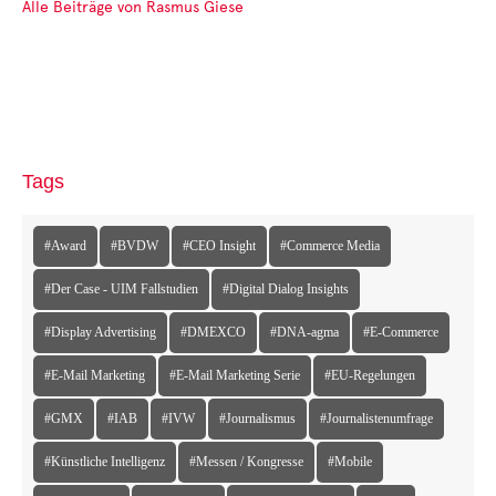
Alle Beiträge von Rasmus Giese
Tags
#Award
#BVDW
#CEO Insight
#Commerce Media
#Der Case - UIM Fallstudien
#Digital Dialog Insights
#Display Advertising
#DMEXCO
#DNA-agma
#E-Commerce
#E-Mail Marketing
#E-Mail Marketing Serie
#EU-Regelungen
#GMX
#IAB
#IVW
#Journalismus
#Journalistenumfrage
#Künstliche Intelligenz
#Messen / Kongresse
#Mobile