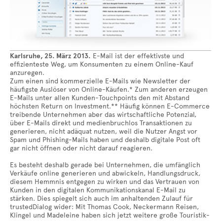
Karlsruhe, 25. März 2013.
E-Mail ist der effektivste und
effizienteste Weg, um Konsumenten zu einem Online-Kauf
anzuregen.
Zum einen sind kommerzielle E-Mails wie Newsletter der
häufigste Auslöser von Online-Käufen.* Zum anderen erzeugen
E-Mails unter allen Kunden-Touchpoints den mit Abstand
höchsten Return on Investment.** Häufig können E-Commerce
treibende Unternehmen aber das wirtschaftliche Potenzial,
über E-Mails direkt und medienbruchlos Transaktionen zu
generieren, nicht adäquat nutzen, weil die Nutzer Angst vor
Spam und Phishing-Mails haben und deshalb digitale Post oft
gar nicht öffnen oder nicht darauf reagieren.
Es besteht deshalb gerade bei Unternehmen, die umfänglich
Verkäufe online generieren und abwickeln, Handlungsdruck,
diesem Hemmnis entgegen zu wirken und das Vertrauen von
Kunden in den digitalen Kommunikationskanal E-Mail zu
stärken. Dies spiegelt sich auch im anhaltenden Zulauf für
trustedDialog wider: Mit Thomas Cook, Neckermann Reisen,
Klingel und Madeleine haben sich jetzt weitere große Touristik-