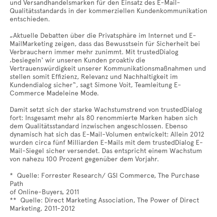
und Versandhandelsmarken für den Einsatz des E-Mail-
Qualitätsstandards in der kommerziellen Kundenkommunikation
entschieden.
„Aktuelle Debatten über die Privatsphäre im Internet und E-
MailMarketing zeigen, dass das Bewusstsein für Sicherheit bei
Verbrauchern immer mehr zunimmt. Mit trustedDialog
‚besiegeln‘ wir unseren Kunden proaktiv die
Vertrauenswürdigkeit unserer Kommunikationsmaßnahmen und
stellen somit Effizienz, Relevanz und Nachhaltigkeit im
Kundendialog sicher“, sagt Simone Voit, Teamleitung E-
Commerce Madeleine Mode.
Damit setzt sich der starke Wachstumstrend von trustedDialog
fort: Insgesamt mehr als 80 renommierte Marken haben sich
dem Qualitätsstandard inzwischen angeschlossen. Ebenso
dynamisch hat sich das E-Mail-Volumen entwickelt: Allein 2012
wurden circa fünf Milliarden E-Mails mit dem trustedDialog E-
Mail-Siegel sicher versendet. Das entspricht einem Wachstum
von nahezu 100 Prozent gegenüber dem Vorjahr.
* Quelle: Forrester Research/ GSI Commerce, The Purchase
Path
of Online-Buyers, 2011
** Quelle: Direct Marketing Association, The Power of Direct
Marketing, 2011-2012