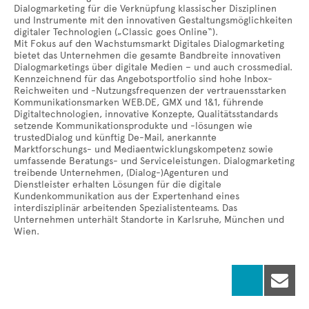
Dialogmarketing für die Verknüpfung klassischer Disziplinen
und Instrumente mit den innovativen Gestaltungsmöglichkeiten
digitaler Technologien („Classic goes Online“).
Mit Fokus auf den Wachstumsmarkt Digitales Dialogmarketing
bietet das Unternehmen die gesamte Bandbreite innovativen
Dialogmarketings über digitale Medien – und auch crossmedial.
Kennzeichnend für das Angebotsportfolio sind hohe Inbox-
Reichweiten und -Nutzungsfrequenzen der vertrauensstarken
Kommunikationsmarken WEB.DE, GMX und 1&1, führende
Digitaltechnologien, innovative Konzepte, Qualitätsstandards
setzende Kommunikationsprodukte und -lösungen wie
trustedDialog und künftig De-Mail, anerkannte
Marktforschungs- und Mediaentwicklungskompetenz sowie
umfassende Beratungs- und Serviceleistungen. Dialogmarketing
treibende Unternehmen, (Dialog-)Agenturen und
Dienstleister erhalten Lösungen für die digitale
Kundenkommunikation aus der Expertenhand eines
interdisziplinär arbeitenden Spezialistenteams. Das
Unternehmen unterhält Standorte in Karlsruhe, München und
Wien.
