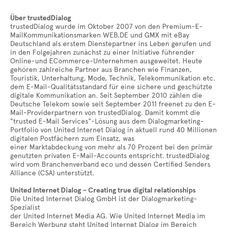
Über trustedDialog
trustedDialog wurde im Oktober 2007 von den Premium-E-
MailKommunikationsmarken WEB.DE und GMX mit eBay
Deutschland als erstem Dienstepartner ins Leben gerufen und
in den Folgejahren zunächst zu einer Initiative führender
Online-und ECommerce-Unternehmen ausgeweitet. Heute
gehören zahlreiche Partner aus Branchen wie Finanzen,
Touristik, Unterhaltung, Mode, Technik, Telekommunikation etc.
dem E-Mail-Qualitätsstandard für eine sichere und geschützte
digitale Kommunikation an. Seit September 2010 zählen die
Deutsche Telekom sowie seit September 2011 freenet zu den E-
Mail-Providerpartnern von trustedDialog. Damit kommt die
"trusted E-Mail Services"-Lösung aus dem Dialogmarketing-
Portfolio von United Internet Dialog in aktuell rund 40 Millionen
digitalen Postfächern zum Einsatz, was
einer Marktabdeckung von mehr als 70 Prozent bei den primär
genutzten privaten E-Mail-Accounts entspricht. trustedDialog
wird vom Branchenverband eco und dessen Certified Senders
Alliance (CSA) unterstützt.
United Internet Dialog – Creating true digital relationships
Die United Internet Dialog GmbH ist der Dialogmarketing-
Spezialist
der United Internet Media AG. Wie United Internet Media im
Bereich Werbung steht United Internet Dialog im Bereich