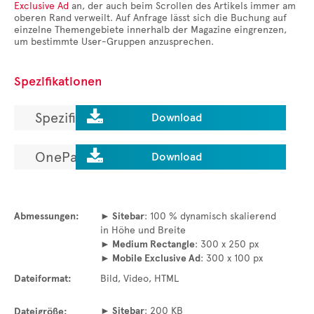
Exclusive Ad
an, der auch beim Scrollen des Artikels immer am
oberen Rand verweilt. Auf Anfrage lässt sich die Buchung auf
einzelne Themengebiete innerhalb der Magazine eingrenzen,
um bestimmte User-Gruppen anzusprechen.
Spezifikationen

Spezifikationen laden.
Download

OnePager laden.
Download
Abmessungen:
► Sitebar
: 100 % dynamisch skalierend
in Höhe und Breite
► Medium Rectangle
: 300 x 250 px
► Mobile Exclusive Ad
: 300 x 100 px
Dateiformat:
Bild, Video, HTML
► Sitebar
: 200 KB
Dateigröße: