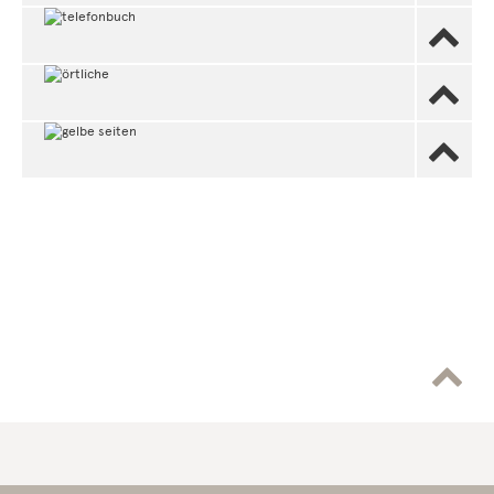



