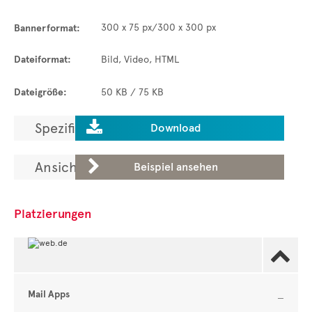
300 x 75 px/300 x 300 px
Bannerformat:
Dateiformat:
Bild, Video, HTML
Dateigröße:
50 KB / 75 KB

Spezifikationen laden.
Download

Ansicht in der ADGallery.
Beispiel ansehen
Platzierungen

Mail Apps