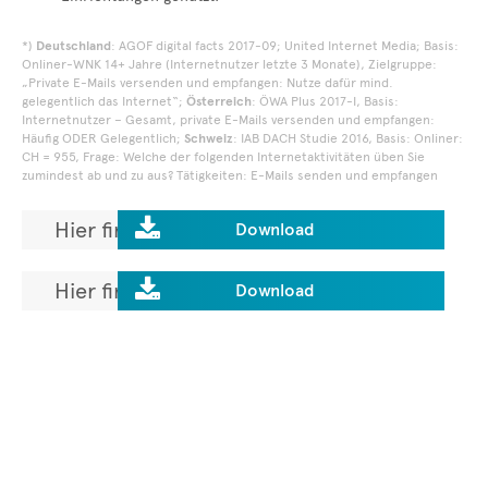
*)
Deutschland
: AGOF digital facts 2017-09; United Internet Media; Basis:
Onliner-WNK 14+ Jahre (Internetnutzer letzte 3 Monate), Zielgruppe:
„Private E-Mails versenden und empfangen: Nutze dafür mind.
gelegentlich das Internet“;
Österreich
: ÖWA Plus 2017-I, Basis:
Internetnutzer – Gesamt, private E-Mails versenden und empfangen:
Häufig ODER Gelegentlich;
Schweiz
: IAB DACH Studie 2016, Basis: Onliner:
CH = 955, Frage: Welche der folgenden Internetaktivitäten üben Sie
zumindest ab und zu aus? Tätigkeiten: E-Mails senden und empfangen

Hier finden Sie die ausführliche
Download
Studie.

Hier finden Sie die Ländersteckbriefe.
Download