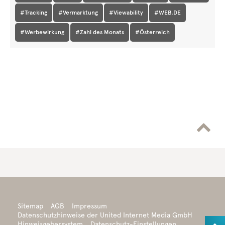
#Tracking
#Vermarktung
#Viewability
#WEB.DE
#Werbewirkung
#Zahl des Monats
#Österreich

Sitemap
AGB
Impressum
Datenschutzhinweise der United Internet Media GmbH
Hinweisgebersystem
Datenschutz-Einstellungen