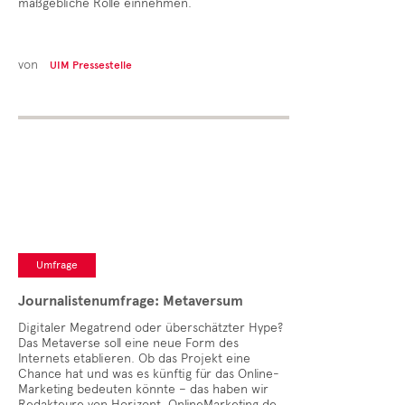
maßgebliche Rolle einnehmen.
von
UIM Pressestelle
Umfrage
Journalistenumfrage: Metaversum
Digitaler Megatrend oder überschätzter Hype?
Das Metaverse soll eine neue Form des
Internets etablieren. Ob das Projekt eine
Chance hat und was es künftig für das Online-
Marketing bedeuten könnte – das haben wir
Redakteure von Horizont, OnlineMarketing.de,