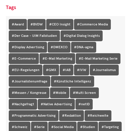
Tags
#Award
#BVDW
#CEO Insight
#Commerce Media
#Der Case - UIM Fallstudien
#Digital Dialog Insights
#Display Advertising
#DMEXCO
#DNA-agma
#E-Commerce
#E-Mail Marketing
#E-Mail Marketing Serie
#EU-Regelungen
#GMX
#IAB
#IVW
#Journalismus
#Journalistenumfrage
#Künstliche Intelligenz
#Messen / Kongresse
#Mobile
#Multi Screen
#Nachgefragt
#Native Advertising
#netID
#Programmatic Advertising
#Redaktion
#Reichweite
#Schweiz
#Serie
#Social Media
#Studien
#Targeting