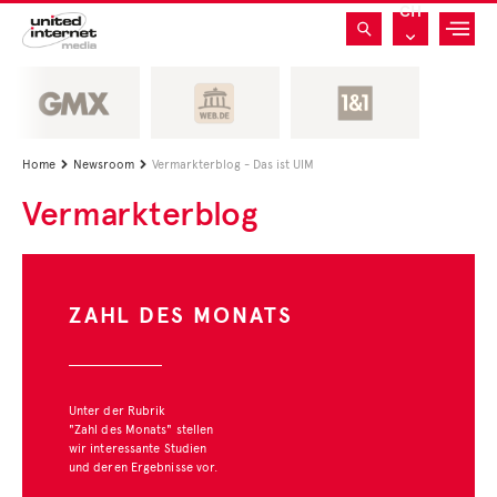
CH
Home
Newsroom
Vermarkterblog - Das ist UIM


Vermarkterblog
ZAHL DES MONATS
Unter der Rubrik
"Zahl des Monats" stellen
wir interessante Studien
und deren Ergebnisse vor.