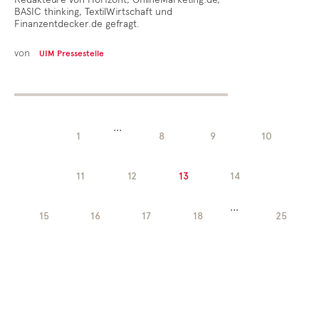
BASIC thinking, TextilWirtschaft und
Finanzentdecker.de gefragt.
von
UIM Pressestelle
...
1
8
9
10
11
12
13
14
...
15
16
17
18
25