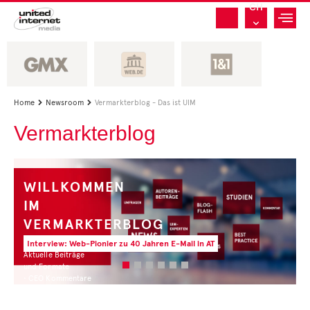
CH
Home
Newsroom
Vermarkterblog - Das ist UIM


Vermarkterblog
WILLKOMMEN
IM
VERMARKTERBLOG
Interview: Web-Pionier zu 40 Jahren E-Mail in AT
Aktuelle Beiträge
und Formate
• CEO Kommentare
• Experten Insights
• Studien und Best