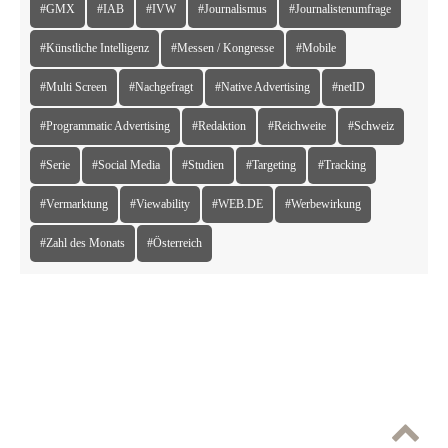
#GMX
#IAB
#IVW
#Journalismus
#Journalistenumfrage
#Künstliche Intelligenz
#Messen / Kongresse
#Mobile
#Multi Screen
#Nachgefragt
#Native Advertising
#netID
#Programmatic Advertising
#Redaktion
#Reichweite
#Schweiz
#Serie
#Social Media
#Studien
#Targeting
#Tracking
#Vermarktung
#Viewability
#WEB.DE
#Werbewirkung
#Zahl des Monats
#Österreich
