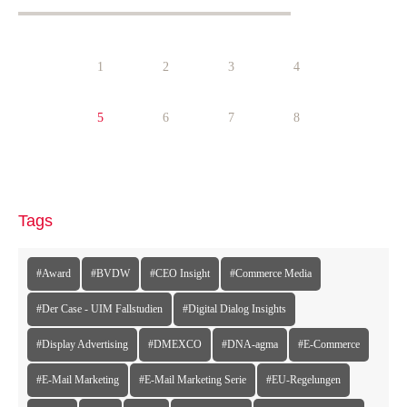
1
2
3
4
5
6
7
8
Tags
#Award
#BVDW
#CEO Insight
#Commerce Media
#Der Case - UIM Fallstudien
#Digital Dialog Insights
#Display Advertising
#DMEXCO
#DNA-agma
#E-Commerce
#E-Mail Marketing
#E-Mail Marketing Serie
#EU-Regelungen