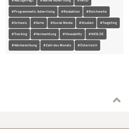
#Nachgefragt
#Native Advertising
#netID
#Programmatic Advertising
#Redaktion
#Reichweite
#Schweiz
#Serie
#Social Media
#Studien
#Targeting
#Tracking
#Vermarktung
#Viewability
#WEB.DE
#Werbewirkung
#Zahl des Monats
#Österreich
