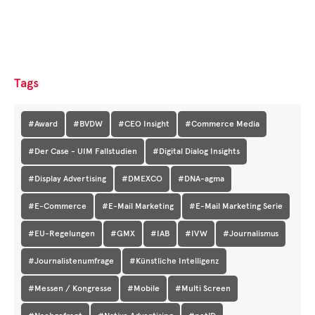
Tags
#Award
#BVDW
#CEO Insight
#Commerce Media
#Der Case - UIM Fallstudien
#Digital Dialog Insights
#Display Advertising
#DMEXCO
#DNA-agma
#E-Commerce
#E-Mail Marketing
#E-Mail Marketing Serie
#EU-Regelungen
#GMX
#IAB
#IVW
#Journalismus
#Journalistenumfrage
#Künstliche Intelligenz
#Messen / Kongresse
#Mobile
#Multi Screen