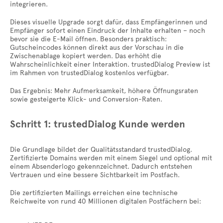
integrieren.
Dieses visuelle Upgrade sorgt dafür, dass Empfängerinnen und
Empfänger sofort einen Eindruck der Inhalte erhalten – noch
bevor sie die E-Mail öffnen. Besonders praktisch:
Gutscheincodes können direkt aus der Vorschau in die
Zwischenablage kopiert werden. Das erhöht die
Wahrscheinlichkeit einer Interaktion. trustedDialog Preview ist
im Rahmen von trustedDialog kostenlos verfügbar.
Das Ergebnis: Mehr Aufmerksamkeit, höhere Öffnungsraten
sowie gesteigerte Klick- und Conversion-Raten.
Schritt 1: trustedDialog Kunde werden
Die Grundlage bildet der Qualitätsstandard trustedDialog.
Zertifizierte Domains werden mit einem Siegel und optional mit
einem Absenderlogo gekennzeichnet. Dadurch entstehen
Vertrauen und eine bessere Sichtbarkeit im Postfach.
Die zertifizierten Mailings erreichen eine technische
Reichweite von rund 40 Millionen digitalen Postfächern bei: