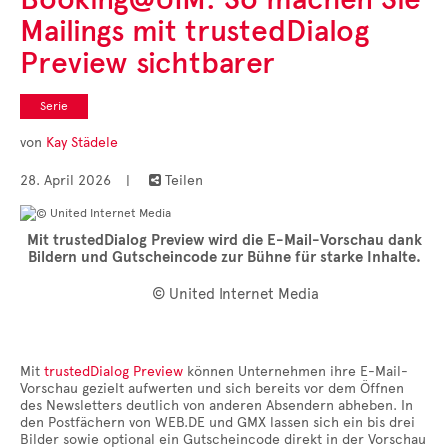
Cases
Mailings mit trustedDialog
• Themen-Serien
• Kurzinterviews
Preview sichtbarer
Serie
von
Kay Städele
28. April 2026
|
Teilen

Mit trustedDialog Preview wird die E-Mail-Vorschau dank
Bildern und Gutscheincode zur Bühne für starke Inhalte.
© United Internet Media
Mit
trustedDialog Preview
können Unternehmen ihre E-Mail-
Vorschau gezielt aufwerten und sich bereits vor dem Öffnen
des Newsletters deutlich von anderen Absendern abheben. In
den Postfächern von WEB.DE und GMX lassen sich ein bis drei
Bilder sowie optional ein Gutscheincode direkt in der Vorschau