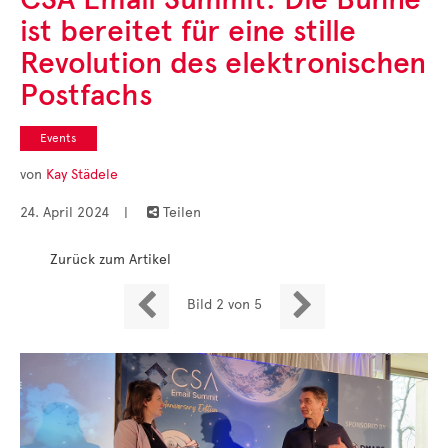
Cases
ist bereitet für eine stille
• Themen-Serien
• Kurzinterviews
Revolution des elektronischen
Postfachs
Events
von
Kay Städele
24. April 2024
|
Teilen

Zurück zum Artikel


Bild 2 von 5