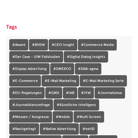
Tags
#Award
#BVDW
#CEO Insight
#Commerce Media
#Der Case - UIM Fallstudien
#Digital Dialog Insights
#Display Advertising
#DMEXCO
#DNA-agma
#E-Commerce
#E-Mail Marketing
#E-Mail Marketing Serie
#EU-Regelungen
#GMX
#IAB
#IVW
#Journalismus
#Journalistenumfrage
#Künstliche Intelligenz
#Messen / Kongresse
#Mobile
#Multi Screen
#Nachgefragt
#Native Advertising
#netID