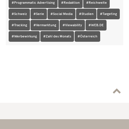
#Programmatic Advertising
#Redaktion
#Reichweite
#Schweiz
#Serie
#Social Media
#Studien
#Targeting
#Tracking
#Vermarktung
#Viewability
#WEB.DE
#Werbewirkung
#Zahl des Monats
#Österreich
