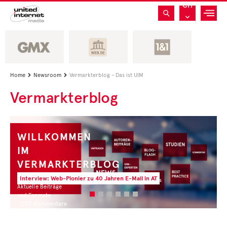
CH
Home
Newsroom
Vermarkterblog - Das ist UIM


Vermarkterblog
WILLKOMMEN
IM
VERMARKTERBLOG
Interview: Web-Pionier zu 40 Jahren E-Mail in AT
Aktuelle Beiträge
und Formate
• CEO Kommentare
• Experten Insights
• Studien und Best