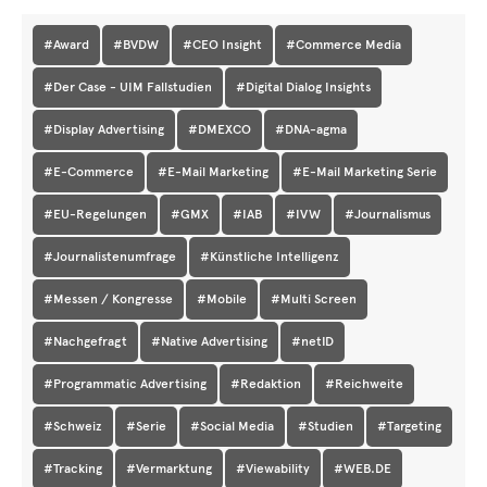
#Award
#BVDW
#CEO Insight
#Commerce Media
#Der Case - UIM Fallstudien
#Digital Dialog Insights
#Display Advertising
#DMEXCO
#DNA-agma
#E-Commerce
#E-Mail Marketing
#E-Mail Marketing Serie
#EU-Regelungen
#GMX
#IAB
#IVW
#Journalismus
#Journalistenumfrage
#Künstliche Intelligenz
#Messen / Kongresse
#Mobile
#Multi Screen
#Nachgefragt
#Native Advertising
#netID
#Programmatic Advertising
#Redaktion
#Reichweite
#Schweiz
#Serie
#Social Media
#Studien
#Targeting
#Tracking
#Vermarktung
#Viewability
#WEB.DE