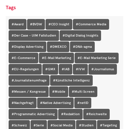
Tags
#Award
#BVDW
#CEO Insight
#Commerce Media
#Der Case - UIM Fallstudien
#Digital Dialog Insights
#Display Advertising
#DMEXCO
#DNA-agma
#E-Commerce
#E-Mail Marketing
#E-Mail Marketing Serie
#EU-Regelungen
#GMX
#IAB
#IVW
#Journalismus
#Journalistenumfrage
#Künstliche Intelligenz
#Messen / Kongresse
#Mobile
#Multi Screen
#Nachgefragt
#Native Advertising
#netID
#Programmatic Advertising
#Redaktion
#Reichweite
#Schweiz
#Serie
#Social Media
#Studien
#Targeting