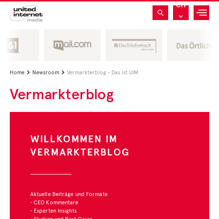
CH
Home
Newsroom
Vermarkterblog - Das ist UIM


Vermarkterblog
WILLKOMMEN IM
VERMARKTERBLOG
Aktuelle Beiträge und Formate
• CEO Kommentare
• Experten Insights