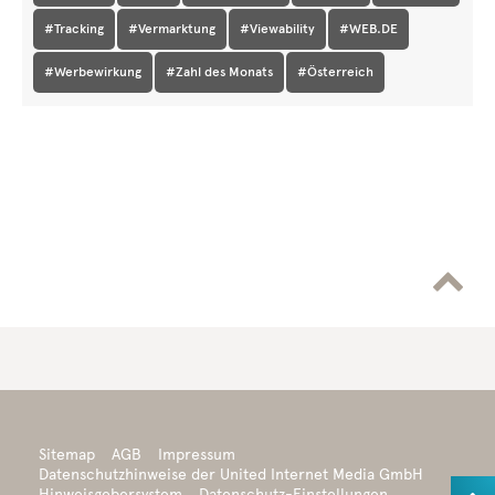
#Tracking
#Vermarktung
#Viewability
#WEB.DE
#Werbewirkung
#Zahl des Monats
#Österreich

Sitemap
AGB
Impressum
Datenschutzhinweise der United Internet Media GmbH
Hinweisgebersystem
Datenschutz-Einstellungen