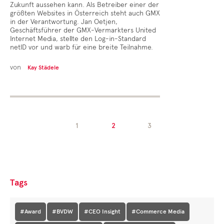
Zukunft aussehen kann. Als Betreiber einer der
größten Websites in Österreich steht auch GMX
in der Verantwortung. Jan Oetjen,
Geschäftsführer der GMX-Vermarkters United
Internet Media, stellte den Log-in-Standard
netID vor und warb für eine breite Teilnahme.
von
Kay Städele
1
2
3
Tags
#Award
#BVDW
#CEO Insight
#Commerce Media