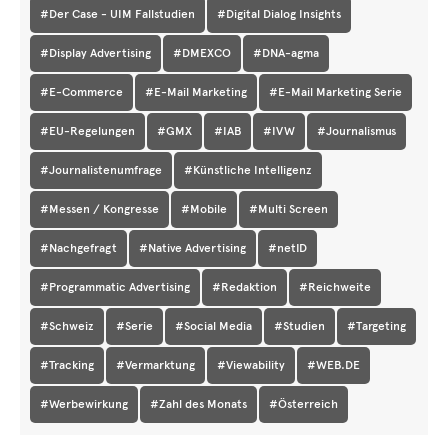
#Der Case - UIM Fallstudien
#Digital Dialog Insights
#Display Advertising
#DMEXCO
#DNA-agma
#E-Commerce
#E-Mail Marketing
#E-Mail Marketing Serie
#EU-Regelungen
#GMX
#IAB
#IVW
#Journalismus
#Journalistenumfrage
#Künstliche Intelligenz
#Messen / Kongresse
#Mobile
#Multi Screen
#Nachgefragt
#Native Advertising
#netID
#Programmatic Advertising
#Redaktion
#Reichweite
#Schweiz
#Serie
#Social Media
#Studien
#Targeting
#Tracking
#Vermarktung
#Viewability
#WEB.DE
#Werbewirkung
#Zahl des Monats
#Österreich