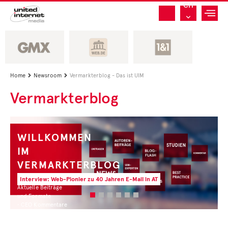
CH
Home
Newsroom
Vermarkterblog - Das ist UIM


Vermarkterblog
WILLKOMMEN
IM
VERMARKTERBLOG
Interview: Web-Pionier zu 40 Jahren E-Mail in AT
Aktuelle Beiträge
und Formate
• CEO Kommentare
• Experten Insights
• Studien und Best