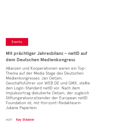
Cases
• Themen-Serien
• Kurzinterviews
Events
Mit prächtiger Jahresbilanz – netID auf
dem Deutschen Medienkongress
Allianzen und Kooperationen waren ein Top-
Thema auf der Media Stage des Deutschen
Medienkongresses. Jan Oetjen,
Geschäftsführer von WEB.DE und GMX, stellte
den Login-Standard netID vor. Nach dem
Impulsvortrag diskutierte Oetjen, der zugleich
Stiftungsratsvorsitzender der European netID
Foundation ist, mit Horizont-Redakteurin
Juliane Paperlein.
von
Kay Städele