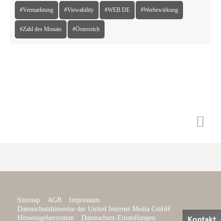
#Vermarktung
#Viewability
#WEB.DE
#Werbewirkung
#Zahl des Monats
#Österreich

Sitemap
AGB
Impressum
Datenschutzhinweise der United Internet Media GmbH

Hinweisgebersystem
Datenschutz-Einstellungen
Kontakt