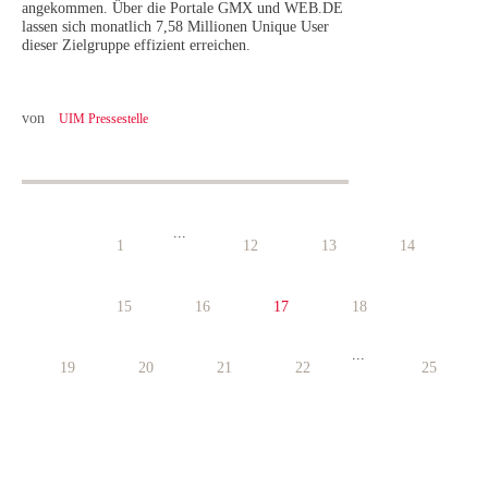
angekommen. Über die Portale GMX und WEB.DE
lassen sich monatlich 7,58 Millionen Unique User
dieser Zielgruppe effizient erreichen.
von
UIM Pressestelle
...
1
12
13
14
15
16
17
18
...
19
20
21
22
25