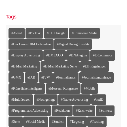
Tags
#Award
#BVDW
#CEO Insight
#Commerce Media
#Der Case - UIM Fallstudien
#Digital Dialog Insights
#Display Advertising
#DMEXCO
#DNA-agma
#E-Commerce
#E-Mail Marketing
#E-Mail Marketing Serie
#EU-Regelungen
#GMX
#IAB
#IVW
#Journalismus
#Journalistenumfrage
#Künstliche Intelligenz
#Messen / Kongresse
#Mobile
#Multi Screen
#Nachgefragt
#Native Advertising
#netID
#Programmatic Advertising
#Redaktion
#Reichweite
#Schweiz
#Serie
#Social Media
#Studien
#Targeting
#Tracking