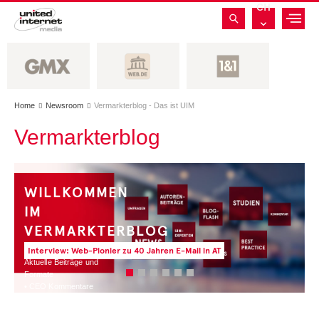
CH
Home
Newsroom
Vermarkterblog - Das ist UIM


Vermarkterblog
WILLKOMMEN
IM
VERMARKTERBLOG
Interview: Web-Pionier zu 40 Jahren E-Mail in AT
Aktuelle Beiträge und
Formate
• CEO Kommentare
• Experten Insights
• Studien und Best