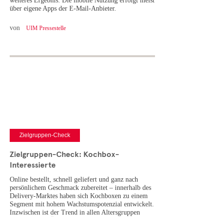
weiteres Ergebnis: Die mobile Nutzung erfolgt meist
über eigene Apps der E-Mail-Anbieter.
von
UIM Pressestelle
Zielgruppen-Check
Zielgruppen-Check: Kochbox-
Interessierte
Online bestellt, schnell geliefert und ganz nach
persönlichem Geschmack zubereitet – innerhalb des
Delivery-Marktes haben sich Kochboxen zu einem
Segment mit hohem Wachstumspotenzial entwickelt.
Inzwischen ist der Trend in allen Altersgruppen