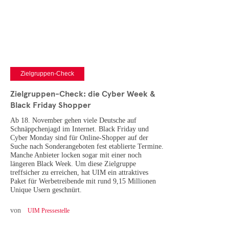
Cases
• Themen-Serien
• Kurzinterviews
Zielgruppen-Check
Zielgruppen-Check: die Cyber Week &
Black Friday Shopper
Ab 18. November gehen viele Deutsche auf
Schnäppchenjagd im Internet. Black Friday und
Cyber Monday sind für Online-Shopper auf der
Suche nach Sonderangeboten fest etablierte Termine.
Manche Anbieter locken sogar mit einer noch
längeren Black Week. Um diese Zielgruppe
treffsicher zu erreichen, hat UIM ein attraktives
Paket für Werbetreibende mit rund 9,15 Millionen
Unique Usern geschnürt.
von
UIM Pressestelle