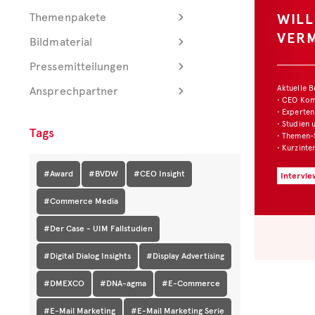
WIL
Themenpakete
VER
Bildmaterial
Pressemitteilungen
Aktuelle 
Ansprechpartner
• CEO Ko
• Experten
• Studien 
Tags
• Themen-
• Kurzinte
#Award
#BVDW
#CEO Insight
Intervie
#Commerce Media
#Der Case - UIM Fallstudien
#Digital Dialog Insights
#Display Advertising
#DMEXCO
#DNA-agma
#E-Commerce
#E-Mail Marketing
#E-Mail Marketing Serie