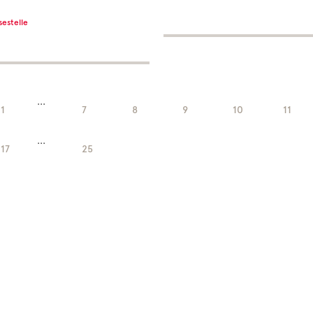
sestelle
...
1
7
8
9
10
11
...
17
25