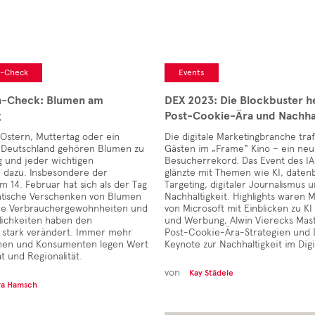
n-Check
Events
n-Check: Blumen am
DEX 2023: Die Blockbuster he
g
Post-Cookie-Ära und Nachhal
Ostern, Muttertag oder ein
Die digitale Marketingbranche traf
n Deutschland gehören Blumen zu
Gästen im „Frame“ Kino – ein neu
g und jeder wichtigen
Besucherrekord. Das Event des IA
n dazu. Insbesondere der
glänzte mit Themen wie KI, daten
am 14. Februar hat sich als der Tag
Targeting, digitaler Journalismus 
ntische Verschenken von Blumen
Nachhaltigkeit. Highlights waren 
eue Verbrauchergewohnheiten und
von Microsoft mit Einblicken zu KI 
lichkeiten haben den
und Werbung, Alwin Vierecks Mast
stark verändert. Immer mehr
Post-Cookie-Ära-Strategien und D
nen und Konsumenten legen Wert
Keynote zur Nachhaltigkeit im Digi
ät und Regionalität.
von
Kay Städele
ra Hamsch