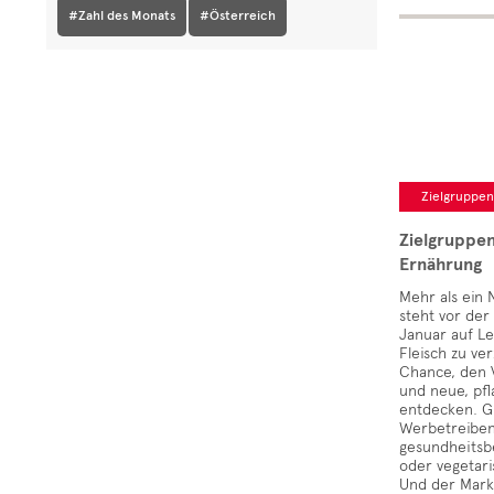
#Zahl des Monats
#Österreich
Zielgruppe
Zielgruppe
Ernährung
Mehr als ein 
steht vor der
Januar auf Le
Fleisch zu ver
Chance, den 
und neue, pfl
entdecken. Gl
Werbetreiben
gesundheitsb
oder vegetar
Und der Mark