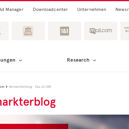
Ad Manager
Downloadcenter
Unternehmen
News
sungen
Research
oom
Vermarkterblog - Das ist UIM

arkterblog