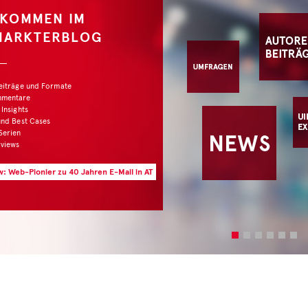
LKOMMEN IM
MARKTERBLOG
Beiträge und Formate
mmentare
 Insights
und Best Cases
Serien
rviews
w: Web-Pionier zu 40 Jahren E-Mail in AT