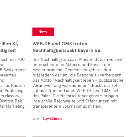
News
ißen KI,
WEB.DE und GMX treten
tigkeit
Nachhaltigkeitspakt Bayern bei
 sich mit 700
Der Nachhaltigkeitspakt Medien Bayern vereint
er
unterschiedliche Akteure und Kanäle der
B Switzerland
Medienbranche. Gemeinsam geht es den
basiertes
Mitgliedern darum, die Branche zu verbessern.
und
Das Motto "Nachhaltigkeit leben – publizistische
Marius Rausch
Verantwortung wahrnehmen" drückt das sehr
in Publishing
gut aus. Nun sind auch WEB.DE und GMX Teil
erclass zu
des Pakts. Die Nachrichtenangebote bringen
imitris Beis'
ihre große Reichweite und Erfahrungen mit
tal Marketing.
transparentem Journalismus mit ein.
von
Kay Städele