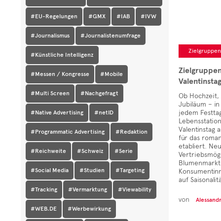
#EU-Regelungen
#GMX
#IAB
#IVW
#Journalismus
#Journalistenumfrage
Zielgruppe
#Künstliche Intelligenz
Zielgruppe
#Messen / Kongresse
#Mobile
Valentinsta
#Multi Screen
#Nachgefragt
Ob Hochzeit, 
Jubiläum – i
jedem Festta
#Native Advertising
#netID
Lebensstatio
Valentinstag 
#Programmatic Advertising
#Redaktion
für das roma
etabliert. N
#Reichweite
#Schweiz
#Serie
Vertriebsmög
Blumenmarkt 
#Social Media
#Studien
#Targeting
Konsumentin
auf Saisonalit
#Tracking
#Vermarktung
#Viewability
von
Alessand
#WEB.DE
#Werbewirkung