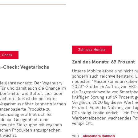
Zahl des Monats
n-Check
Zahl des Monats: 69 Prozent
n-Check: Vegetarische
Unsere Mobiltelefone sind nicht n
sondern auch reichweitenstark: L
neuesten "Massenkommunikation
Neujahresvorsatz: Der Veganuary
2023"-Studie im Auftrag von ARD
 Tür und damit auch die Chance im
die Tagesreichweite von Smartph
bensmittel wie Butter, Eier oder
kräftigen Sprung auf 69 Prozent 
zichten. Dies ist die perfekte
Vergleich: 2020 lag dieser Wert 
Veganismus näher kennenzulernen
Prozent. Auch die Nutzung von La
anzenbasierte Produkte zu
PCs steigt kontinuierlich – ein Tre
eichzeitig eröffnet sich für
Werbetreibenden wachsendes Pot
de die Gelegenheit, eine
verspricht.
ewusste Zielgruppe mit veganen
ischen Produkten anzusprechen.
t wächst.
von
Alessandra Hamsch