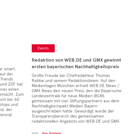
Events
Redaktion von WEB.DE und GMX gewinnt
ersten bayerischen Nachhaltigkeitspreis
ur smart,
aut der
Große Freude bei Chefredakteur Thomas
 Trends
Rebbe und seinem Redaktionsteam. Auf den
 und ZDF hat
Medientagen München erhielt WEB.DE News /
ones einen
GMX News den neuen Preis, den die Bayerische
gemacht. Zum
Landeszentrale für neue Medien (BLM),
noch bei 60
gemeinsam mit vier Stiftungspartnern aus dem
ptops und
Nachhaltigkeitspakt Medien Bayern
nd, der
ausgeschrieben hatte. Gewürdigt wurde der
enzial
Transparenzbereich des gemeinsamen
redaktionellen Angebots von WEB.DE und GMX.
von
Kay Städele