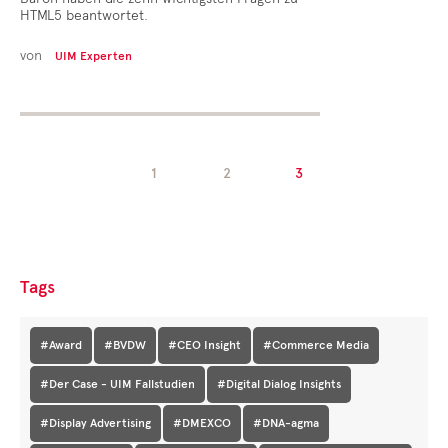
HTML5 beantwortet.
von
UIM Experten
1
2
3
Tags
#Award
#BVDW
#CEO Insight
#Commerce Media
#Der Case - UIM Fallstudien
#Digital Dialog Insights
#Display Advertising
#DMEXCO
#DNA-agma