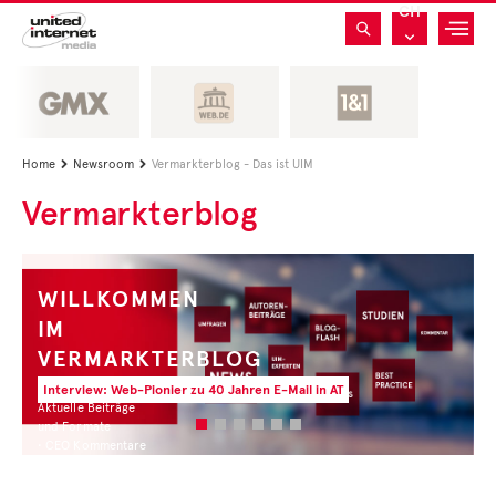
CH
Home
Newsroom
Vermarkterblog - Das ist UIM


Vermarkterblog
WILLKOMMEN
IM
VERMARKTERBLOG
Interview: Web-Pionier zu 40 Jahren E-Mail in AT
Aktuelle Beiträge
und Formate
• CEO Kommentare
• Experten Insights
• Studien und Best