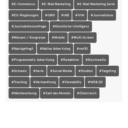
#E-Commerce
#E-Mail Marketing
#E-Mail Marketing Serie
#EU-Regelungen
#GMX
#IAB
#IVW
#Journalismus
#Journalistenumfrage
#Künstliche Intelligenz
#Messen / Kongresse
#Mobile
#Multi Screen
#Nachgefragt
#Native Advertising
#netID
#Programmatic Advertising
#Redaktion
#Reichweite
#Schweiz
#Serie
#Social Media
#Studien
#Targeting
#Tracking
#Vermarktung
#Viewability
#WEB.DE
#Werbewirkung
#Zahl des Monats
#Österreich