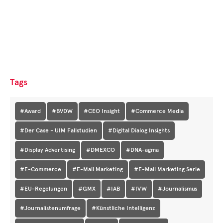
Tags
#Award
#BVDW
#CEO Insight
#Commerce Media
#Der Case - UIM Fallstudien
#Digital Dialog Insights
#Display Advertising
#DMEXCO
#DNA-agma
#E-Commerce
#E-Mail Marketing
#E-Mail Marketing Serie
#EU-Regelungen
#GMX
#IAB
#IVW
#Journalismus
#Journalistenumfrage
#Künstliche Intelligenz