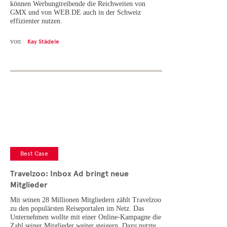
können Werbungtreibende die Reichweiten von
GMX und von WEB.DE auch in der Schweiz
effizienter nutzen.
von
Kay Städele
Best Case
Travelzoo: Inbox Ad bringt neue
Mitglieder
Mit seinen 28 Millionen Mitgliedern zählt Travelzoo
zu den populärsten Reiseportalen im Netz. Das
Unternehmen wollte mit einer Online-Kampagne die
Zahl seiner Mitglieder weiter steigern. Dazu nutzte