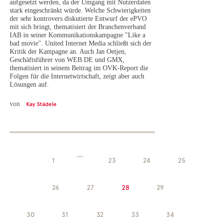
aufgesetzt werden, da der Umgang mit Nutzerdaten
stark eingeschränkt würde. Welche Schwierigkeiten
der sehr kontrovers diskutierte Entwurf der ePVO
mit sich bringt, thematisiert der Branchenverband
IAB in seiner Kommunikationskampagne "Like a
bad movie". United Internet Media schließt sich der
Kritik der Kampagne an. Auch Jan Oetjen,
Geschäftsführer von WEB.DE und GMX,
thematisiert in seinem Beitrag im OVK-Report die
Folgen für die Internetwirtschaft, zeigt aber auch
Lösungen auf.
von
Kay Städele
...
1
23
24
25
26
27
28
29
30
31
32
33
34