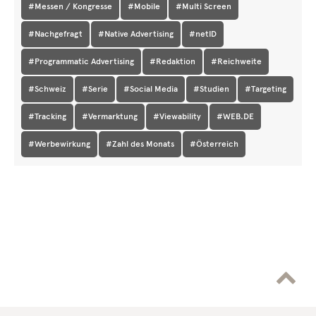
#Messen / Kongresse
#Mobile
#Multi Screen
#Nachgefragt
#Native Advertising
#netID
#Programmatic Advertising
#Redaktion
#Reichweite
#Schweiz
#Serie
#Social Media
#Studien
#Targeting
#Tracking
#Vermarktung
#Viewability
#WEB.DE
#Werbewirkung
#Zahl des Monats
#Österreich
