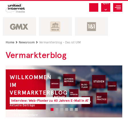
CH
Home
Newsroom
Vermarkterblog - Das ist UIM


Vermarkterblog
WILLKOMMEN
IM
VERMARKTERBLOG
Interview: Web-Pionier zu 40 Jahren E-Mail in AT
Aktuelle Beiträge
und Formate
• CEO Kommentare
• Experten Insights
• Studien und Best