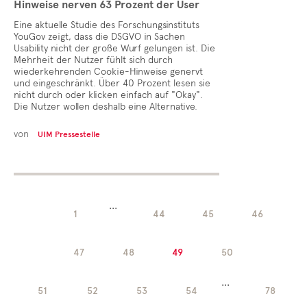
Hinweise nerven 63 Prozent der User
Eine aktuelle Studie des Forschungsinstituts
YouGov zeigt, dass die DSGVO in Sachen
Usability nicht der große Wurf gelungen ist. Die
Mehrheit der Nutzer fühlt sich durch
wiederkehrenden Cookie-Hinweise genervt
und eingeschränkt. Über 40 Prozent lesen sie
nicht durch oder klicken einfach auf "Okay".
Die Nutzer wollen deshalb eine Alternative.
von
UIM Pressestelle
...
1
44
45
46
47
48
49
50
...
51
52
53
54
78