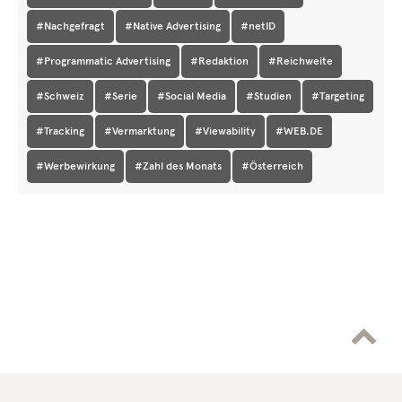
#Nachgefragt
#Native Advertising
#netID
#Programmatic Advertising
#Redaktion
#Reichweite
#Schweiz
#Serie
#Social Media
#Studien
#Targeting
#Tracking
#Vermarktung
#Viewability
#WEB.DE
#Werbewirkung
#Zahl des Monats
#Österreich
