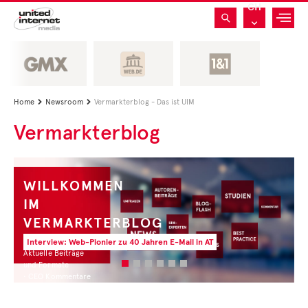
CH
Home
Newsroom
Vermarkterblog - Das ist UIM


Vermarkterblog
WILLKOMMEN
IM
VERMARKTERBLOG
Interview: Web-Pionier zu 40 Jahren E-Mail in AT
Aktuelle Beiträge
und Formate
• CEO Kommentare
• Experten Insights
• Studien und Best