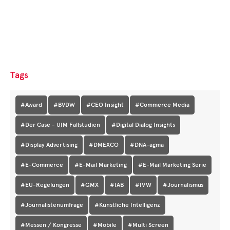
Tags
#Award
#BVDW
#CEO Insight
#Commerce Media
#Der Case - UIM Fallstudien
#Digital Dialog Insights
#Display Advertising
#DMEXCO
#DNA-agma
#E-Commerce
#E-Mail Marketing
#E-Mail Marketing Serie
#EU-Regelungen
#GMX
#IAB
#IVW
#Journalismus
#Journalistenumfrage
#Künstliche Intelligenz
#Messen / Kongresse
#Mobile
#Multi Screen