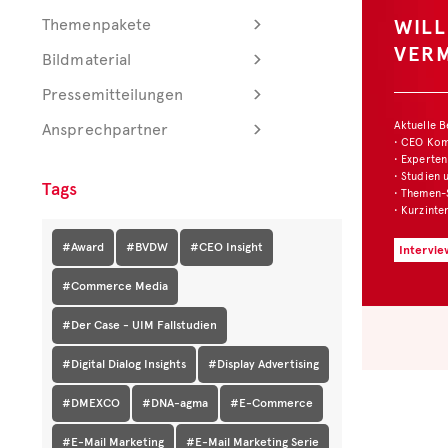
WIL
Themenpakete
VER
Bildmaterial
Pressemitteilungen
Aktuelle 
Ansprechpartner
• CEO Ko
• Experten
• Studien 
Tags
• Themen-
• Kurzinte
#Award
#BVDW
#CEO Insight
Intervie
#Commerce Media
#Der Case - UIM Fallstudien
#Digital Dialog Insights
#Display Advertising
#DMEXCO
#DNA-agma
#E-Commerce
#E-Mail Marketing
#E-Mail Marketing Serie