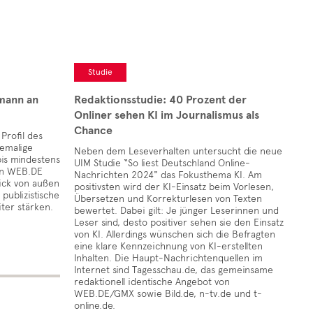
Studie
mann an
Redaktionsstudie: 40 Prozent der
Onliner sehen KI im Journalismus als
Chance
Profil des
emalige
Neben dem Leseverhalten untersucht die neue
is mindestens
UIM Studie “So liest Deutschland Online-
on WEB.DE
Nachrichten 2024" das Fokusthema KI. Am
ick von außen
positivsten wird der KI-Einsatz beim Vorlesen,
publizistische
Übersetzen und Korrekturlesen von Texten
ter stärken.
bewertet. Dabei gilt: Je jünger Leserinnen und
Leser sind, desto positiver sehen sie den Einsatz
von KI. Allerdings wünschen sich die Befragten
eine klare Kennzeichnung von KI-erstellten
Inhalten. Die Haupt-Nachrichtenquellen im
Internet sind Tagesschau.de, das gemeinsame
redaktionell identische Angebot von
WEB.DE/GMX sowie Bild.de, n-tv.de und t-
online.de.