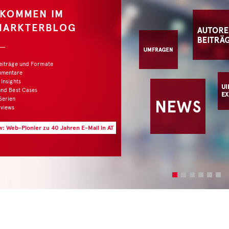
LKOMMEN IM
MARKTERBLOG
Beiträge und Formate
mmentare
 Insights
und Best Cases
Serien
rviews
w: Web-Pionier zu 40 Jahren E-Mail in AT