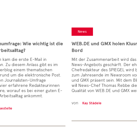
News
numfrage: Wie wichtig ist die
WEB.DE und GMX holen Klus
beitsalltag?
Bord
 kam die erste E-Mail in
Mit der Zusammenarbeit wird das 
n. Zu diesem Anlass gibt es im
News-Angebots geschärft. Der eh
erblog einem thematischen
Chefredakteur des SPIEGEL wird b
rund um die elektronische Post.
zum Jahresende im Newsroom v
len Journalisten-Umfrage
und GMX präsent sein. Mit dem Bl
vier erfahrene Redakteurinnen
will News-Chef Thomas Rebbe die 
e, worauf es bei einer guten E-
Qualität von WEB.DE und GMX wei
 Arbeitsalltag ankommt.
von
Kay Städele
sestelle