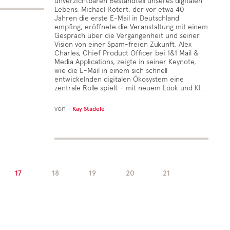
unverzichtbaren Bestandteil unseres digitalen
Lebens. Michael Rotert, der vor etwa 40
Jahren die erste E-Mail in Deutschland
empfing, eröffnete die Veranstaltung mit einem
Gespräch über die Vergangenheit und seiner
Vision von einer Spam-freien Zukunft. Alex
Charles, Chief Product Officer bei 1&1 Mail &
Media Applications, zeigte in seiner Keynote,
wie die E-Mail in einem sich schnell
entwickelnden digitalen Ökosystem eine
zentrale Rolle spielt – mit neuem Look und KI.
von
Kay Städele
17
18
19
20
21