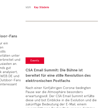
von
Kay Städele
door-Fans
ur ein
ten
tils
ivitäten unter
erbreitet und
Events
usiasten an.
ends gut
CSA Email Summit: Die Bühne ist
 analysiert,
bereitet für eine stille Revolution des
r WEB.DE und
n Outdoor-Fans
elektronischen Postfachs
 interessant
Nach einer fünfjährigen Corona-bedingten
Pause war die Atmosphäre besonders
erwartungsvoll. Der CSA Email Summit erfüllte
diese und bot Einblicke in die Evolution und die
zukünftige Bedeutung der E-Mail, einem