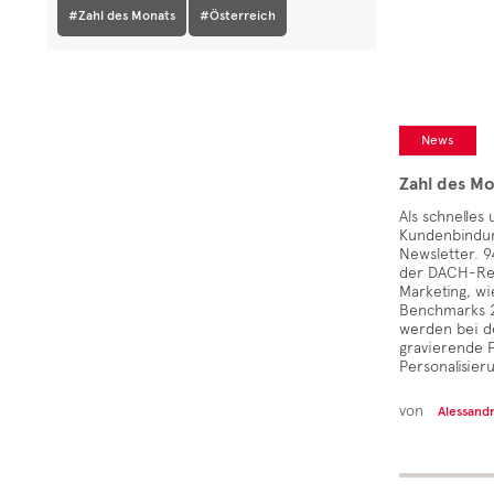
#Zahl des Monats
#Österreich
News
Zahl des Mo
Als schnelles
Kundenbindun
Newsletter. 
der DACH-Reg
Marketing, wi
Benchmarks 2
werden bei d
gravierende 
Personalisier
von
Alessand