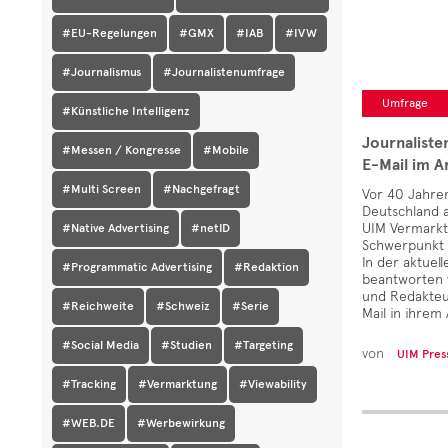
#EU-Regelungen
#GMX
#IAB
#IVW
#Journalismus
#Journalistenumfrage
Umfrage
#Künstliche Intelligenz
Journaliste
#Messen / Kongresse
#Mobile
E-Mail im Ar
#Multi Screen
#Nachgefragt
Vor 40 Jahren
Deutschland a
UIM Vermarkt
#Native Advertising
#netID
Schwerpunkt 
In der aktuel
#Programmatic Advertising
#Redaktion
beantworten 
und Redakteur
#Reichweite
#Schweiz
#Serie
Mail in ihrem
#Social Media
#Studien
#Targeting
von
UIM Pres
#Tracking
#Vermarktung
#Viewability
#WEB.DE
#Werbewirkung