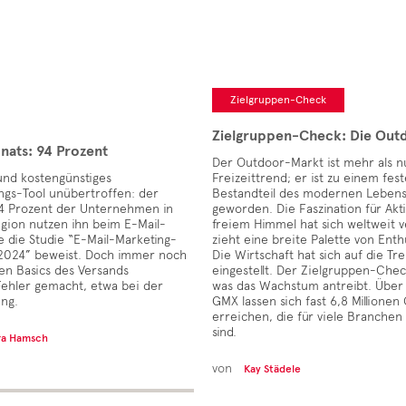
Zielgruppen-Check
Zielgruppen-Check: Die Out
nats: 94 Prozent
Der Outdoor-Markt ist mehr als n
 und kostengünstiges
Freizeittrend; er ist zu einem fes
gs-Tool unübertroffen: der
Bestandteil des modernen Lebenss
94 Prozent der Unternehmen in
geworden. Die Faszination für Akt
ion nutzen ihn beim E-Mail-
freiem Himmel hat sich weltweit v
e die Studie “E-Mail-Marketing-
zieht eine breite Palette von Enth
024” beweist. Doch immer noch
Die Wirtschaft hat sich auf die Tr
en Basics des Versands
eingestellt. Der Zielgruppen-Check
Fehler gemacht, etwa bei der
was das Wachstum antreibt. Übe
ung.
GMX lassen sich fast 6,8 Millione
erreichen, die für viele Branchen
sind.
ra Hamsch
von
Kay Städele