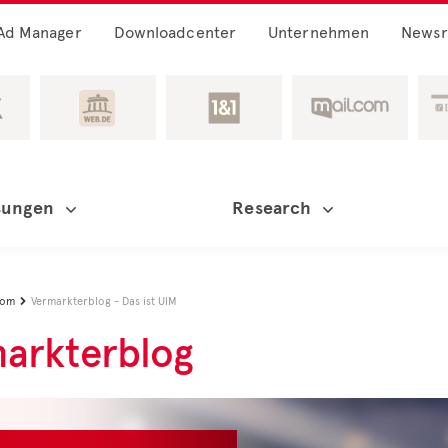
Ad Manager
Downloadcenter
Unternehmen
News
sungen
Research
oom
Vermarkterblog - Das ist UIM

arkterblog