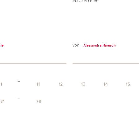
in Österreich.
von
ele
Alessandra Hamsch
...
1
11
12
13
14
15
...
21
78