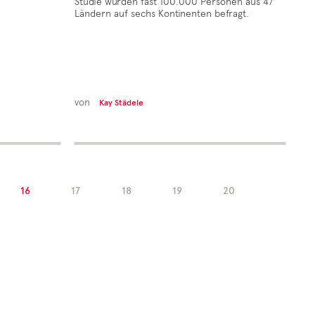
Studie wurden fast 100.000 Personen aus 47
Ländern auf sechs Kontinenten befragt.
von
Kay Städele
16
17
18
19
20