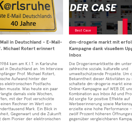
Best Case
Mail in Deutschland - E-Mail-
dm-drogerie markt mit erfol
f. Michael Rotert erinnert
Kampagne dank visuellem Upg
Inbox
1984 kam am K.I.T. in Karlsruhe
Die Drogeriemarktkette dm unter
ail in Deutschland an. Im Interview
zahlreiche soziale, kulturelle und
pfänger Prof. Michael Rotert,
umweltschützende Projekte. Um d
nische Aufwand hinter der
Bekanntheit dieser Aktivitäten zu 
es elektronischen Postfachs
schaltete dm-drogerie markt eine
den musste. Was heute ein paar
Online-Kampagne auf WEB.DE un
verlangte damals viele Wochen,
Kombination aus Inbox Ad und Pro
ffen, mit der Post verschickte
Ad sorgte für positive Effekte auf
 einen Rechner im Wert von
Werbeerinnerung sowie Markens
derttausend Mark. Ein Blick in
erzielte eine hohe Performance –
nheit, Gegenwart und die Zukunft
zwölf Prozent höheren Öffnungsr
t dem Pionier der elektronischen
gegenüber vergleichbaren Kampa