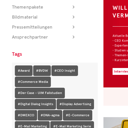
WILLKOMMEN IM
Themenpakete
VERMARKTERBLOG
Bildmaterial
Pressemitteilungen
Aktuelle Beiträge und Formate
Ansprechpartner
• CEO Kommentare
• Experten Insights
• Studien und Best Cases
Tags
• Themen-Serien
• Kurzinterviews
#Award
#BVDW
#CEO Insight
Interview: Web-Pionier zu 40 Jahren E-Mail in AT
#Commerce Media
#Der Case - UIM Fallstudien
#Digital Dialog Insights
#Display Advertising
#DMEXCO
#DNA-agma
#E-Commerce
#E-Mail Marketing
#E-Mail Marketing Serie