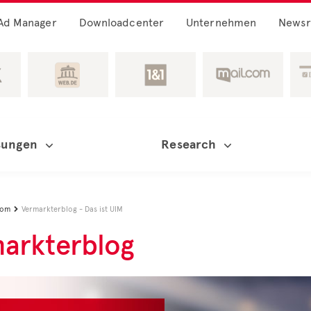
Ad Manager
Downloadcenter
Unternehmen
News
sungen
Research
oom
Vermarkterblog - Das ist UIM

arkterblog