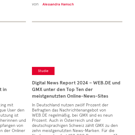
von
Alessandra Hamsch
Studie
Digital News Report 2024 – WEB.DE und
 in
GMX unter den Top Ten der
meistgenutzten Online-News-Sites
ing mit
In Deutschland nutzen zwölf Prozent der
ique User den
Befragten das Nachrichtenangebot von
utzung ist
WEB.DE regelmäßig, bei GMX sind es neun
icherinnen und
Prozent. Auch in Österreich und der
mpfangen von
deutschsprachigen Schweiz zählt GMX zu den
en der Onliner
zehn meistgenutzten News-Marken. Für die