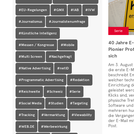
#EU-Regelungen
#GMX
#IAB
#IVW
#Journalismus
#Journalistenumfrage
Serie
#Künstliche Intelligenz
40 Jahre E-
#Messen / Kongresse
#Mobile
Pionier Pro
sich
#Multi Screen
#Nachgefragt
Am 3. August 
#Native Advertising
#netID
die erste E-M
beschreibt Em
welcher tech
#Programmatic Advertising
#Redaktion
Einrichtung d
geleistet wer
#Reichweite
#Schweiz
#Serie
Klicks sind, 
physische Tre
#Social Media
#Studien
#Targeting
Software und
mehreren hun
#Tracking
#Vermarktung
#Viewability
die Vergange
der E-Mail mi
Post.
#WEB.DE
#Werbewirkung