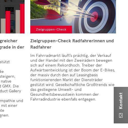
Zielgruppen-Check
greicher
Zielgruppen-Check Radfahrerinnen und
rade in der
Radfahrer
Im Fahrradmarkt läuft’s prächtig, der Verkauf
und der Handel mit den Zweirädern bewegen
stützt
sich auf einem Rekordhoch. Treiber der
Aufwärtsentwicklung ist der Boom der E-Bikes,
ie
der massiv durch den auf Leasingbasis
steigern,
funktionierenden Markt der Diensträder
 native
gestützt wird. Gesellschaftliche Großtrends wie
d GMX. Die
das gestiegene Umwelt- und
duct Gallery
Gesundheitsbewusstsein kommen der
Kontakt
Fahrradindustrie ebenfalls entgegen.
ympathie und
 mit einer
ate
gnen.
