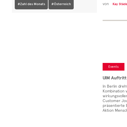
von
#Zahl des Monats
#Österreich
Kay Städ
Events
UIM Auftrit
In Berlin dreh
Kombination v
wirkungsvoll
Customer Jou
präsentierte 
Aktion Mensch