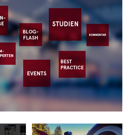
ZAHL DES MONATS
Unter der Rubrik
"Zahl des Monats" stellen
wir interessante Studien
und deren Ergebnisse vor.
Zur aktuellen Zahl des Monats