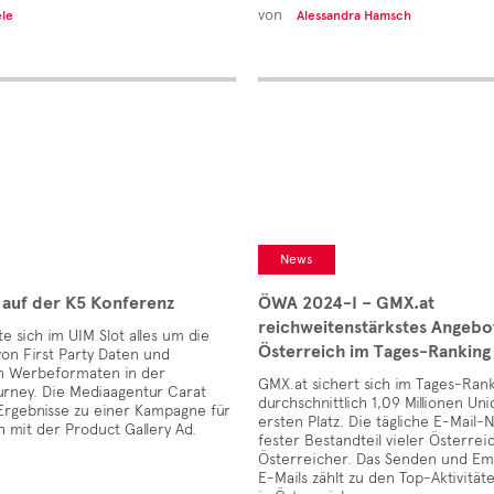
von
ele
Alessandra Hamsch
News
t auf der K5 Konferenz
ÖWA 2024-I – GMX.at
reichweitenstärkstes Angebot
te sich im UIM Slot alles um die
Österreich im Tages-Ranking
on First Party Daten und
en Werbeformaten in der
GMX.at sichert sich im Tages-Rank
rney. Die Mediaagentur Carat
durchschnittlich 1,09 Millionen Un
Ergebnisse zu einer Kampagne für
ersten Platz. Die tägliche E-Mail-N
 mit der Product Gallery Ad.
fester Bestandteil vieler Österre
Österreicher. Das Senden und E
E-Mails zählt zu den Top-Aktivität