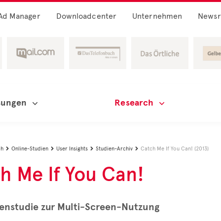
Ad Manager
Downloadcenter
Unternehmen
News
sungen
Research
ch
Online-Studien
User Insights
Studien-Archiv
Catch Me If You Can! (2013)




h Me If You Can!
enstudie zur Multi-Screen-Nutzung