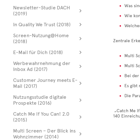
Was sin
Newsletter-Studie DACH
(2019)
Wie kon
In Quality We Trust (2018)
Welchen
Screen-Nutzung@Home
Zentrale Erke
(2018)
E-Mail für Dich (2018)
Multi Sc
Werbewahrnehmung der
Multi S
Inbox Ad (2017)
Bei der
Customer Journey meets E-
Mail (2017)
Es gibt
Die Par
Nutzungsstudie digitale
Prospekte (2016)
„Catch Me If
Catch Me If You Can! 2.0
140 Einreichu
(2015)
Multi Screen – Der Blick ins
Wohnzimmer (2014)