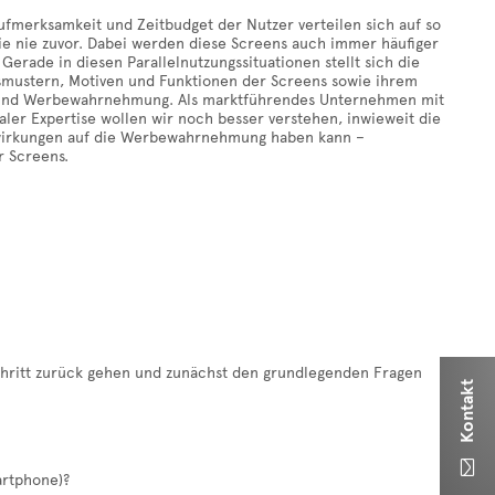
ufmerksamkeit und Zeitbudget der Nutzer verteilen sich auf so
ie nie zuvor. Dabei werden diese Screens auch immer häufiger
t. Gerade in diesen Parallelnutzungssituationen stellt sich die
smustern, Motiven und Funktionen der Screens sowie ihrem
t und Werbewahrnehmung. Als marktführendes Unternehmen mit
aler Expertise wollen wir noch besser verstehen, inwieweit die
wirkungen auf die Werbewahrnehmung haben kann –
r Screens.
chritt zurück gehen und zunächst den grundlegenden Fragen
Kontakt

artphone)?