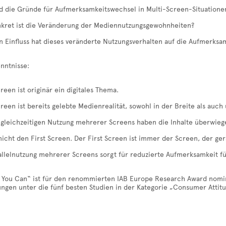
d die Gründe für Aufmerksamkeitswechsel in Multi-Screen-Situatione
kret ist die Veränderung der Mediennutzungsgewohnheiten?
 Einfluss hat dieses veränderte Nutzungsverhalten auf die Aufmerksam
nntnisse:
reen ist originär ein digitales Thema.
creen ist bereits gelebte Medienrealität, sowohl in der Breite als auc
 gleichzeitigen Nutzung mehrerer Screens haben die Inhalte überwieg
 nicht den First Screen. Der First Screen ist immer der Screen, der g
allelnutzung mehrerer Screens sorgt für reduzierte Aufmerksamkeit fü
 You Can“ ist für den renommierten IAB Europe Research Award nomini
ngen unter die fünf besten Studien in der Kategorie „Consumer Attit