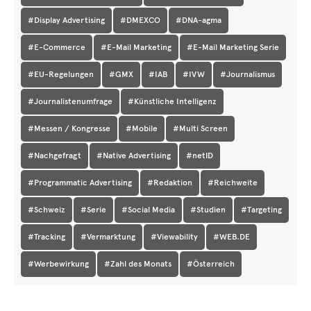
#Display Advertising
#DMEXCO
#DNA-agma
#E-Commerce
#E-Mail Marketing
#E-Mail Marketing Serie
#EU-Regelungen
#GMX
#IAB
#IVW
#Journalismus
#Journalistenumfrage
#Künstliche Intelligenz
#Messen / Kongresse
#Mobile
#Multi Screen
#Nachgefragt
#Native Advertising
#netID
#Programmatic Advertising
#Redaktion
#Reichweite
#Schweiz
#Serie
#Social Media
#Studien
#Targeting
#Tracking
#Vermarktung
#Viewability
#WEB.DE
#Werbewirkung
#Zahl des Monats
#Österreich