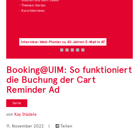
ien und Best Cases
men-Serien
interviews
rview: Web-Pionier zu 40 Jahren E-Mail in AT
Zur aktuell
Booking@UIM: So funktioniert
die Buchung der Cart
Reminder Ad
Serie
von
Kay Städele
11. November 2022
|
Teilen
