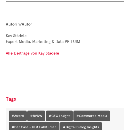
Autorin/Autor
Kay Städele
Expert Media, Marketing & Data PR | UIM
Alle Beiträge von Kay Städele
Tags
#Award
#BVDW
#CEO Insight
#Commerce Media
#Der Case - UIM Fallstudien
#Digital Dialog Insights