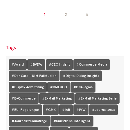
1
2
3
Tags
#Award
#BVDW
#CEO Insight
#Commerce Media
#Der Case - UIM Fallstudien
#Digital Dialog Insights
#Display Advertising
#DMEXCO
#DNA-agma
#E-Commerce
#E-Mail Marketing
#E-Mail Marketing Serie
#EU-Regelungen
#GMX
#IAB
#IVW
#Journalismus
#Journalistenumfrage
#Künstliche Intelligenz