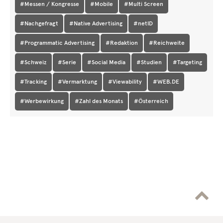
#Messen / Kongresse
#Mobile
#Multi Screen
#Nachgefragt
#Native Advertising
#netID
#Programmatic Advertising
#Redaktion
#Reichweite
#Schweiz
#Serie
#Social Media
#Studien
#Targeting
#Tracking
#Vermarktung
#Viewability
#WEB.DE
#Werbewirkung
#Zahl des Monats
#Österreich
