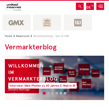
DE
Home
Newsroom
Vermarkterblog - Das ist UIM


Vermarkterblog
WILLKOMMEN
IM
VERMARKTERBLOG
Interview: Web-Pionier zu 40 Jahren E-Mail in AT
Aktuelle Beiträge
und Formate
• CEO Kommentare
• Experten Insights
• Studien und Best