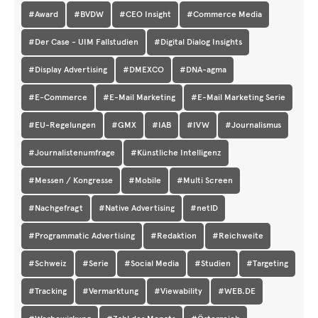
#Award
#BVDW
#CEO Insight
#Commerce Media
#Der Case - UIM Fallstudien
#Digital Dialog Insights
#Display Advertising
#DMEXCO
#DNA-agma
#E-Commerce
#E-Mail Marketing
#E-Mail Marketing Serie
#EU-Regelungen
#GMX
#IAB
#IVW
#Journalismus
#Journalistenumfrage
#Künstliche Intelligenz
#Messen / Kongresse
#Mobile
#Multi Screen
#Nachgefragt
#Native Advertising
#netID
#Programmatic Advertising
#Redaktion
#Reichweite
#Schweiz
#Serie
#Social Media
#Studien
#Targeting
#Tracking
#Vermarktung
#Viewability
#WEB.DE