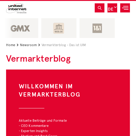
DE
Home
Newsroom
Vermarkterblog - Das ist UIM


Vermarkterblog
WILLKOMMEN IM
VERMARKTERBLOG
Aktuelle Beiträge und Formate
• CEO Kommentare
• Experten Insights