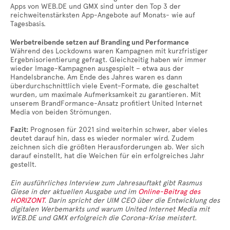
Apps von WEB.DE und GMX sind unter den Top 3 der
reichweitenstärksten App-Angebote auf Monats- wie auf
Tagesbasis.
Werbetreibende setzen auf Branding und Performance
Während des Lockdowns waren Kampagnen mit kurzfristiger
Ergebnisorientierung gefragt. Gleichzeitig haben wir immer
wieder Image-Kampagnen ausgespielt – etwa aus der
Handelsbranche. Am Ende des Jahres waren es dann
überdurchschnittlich viele Event-Formate, die geschaltet
wurden, um maximale Aufmerksamkeit zu garantieren. Mit
unserem BrandFormance-Ansatz profitiert United Internet
Media von beiden Strömungen.
Fazit:
Prognosen für 2021 sind weiterhin schwer, aber vieles
deutet darauf hin, dass es wieder normaler wird. Zudem
zeichnen sich die größten Herausforderungen ab. Wer sich
darauf einstellt, hat die Weichen für ein erfolgreiches Jahr
gestellt.
Ein
ausführliches Interview zum Jahresauftakt gibt Rasmus
Giese
in der aktuellen Ausgabe und im
Online-Beitrag des
HORIZONT
. Darin spricht der UIM CEO über die Entwicklung des
digitalen Werbemarkts und warum United Internet Media mit
WEB.DE und GMX erfolgreich die Corona-Krise meistert.