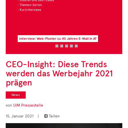
• Studien und Best Cases
• Themen-Serien
• Kurzinterviews
Interview: Web-Pionier zu 40 Jahren E-Mail in AT
CEO-Insight: Diese Trends
werden das Werbejahr 2021
prägen
News
von
UIM Pressestelle
15. Januar 2021
|
Teilen
