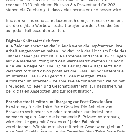
rechnet 2020 mit einem Plus von 8,6 Prozent und für 2021
stehen die Zeichen gut, dass vieles normaler und besser wird.
Blicken wir ins neue Jahr, lassen sich einige Trends erkennen,
die die digitale Werbewirtschaft prägen werden. Und die Sie
auf jeden Fall beachten sollten.
Digitaler Shift setzt sich fort
Alle Zeichen sprechen dafür. Auch wenn die Impfzentren ihre
Arbeit aufgenommen haben und dadurch das Licht am Ende des
Tunnels näher gerückt ist: Die Pandemie und ihre Auswirkungen
auf die Mediennutzung und den Werbemarkt werden uns noch
eine Weile begleiten. Die Digitalisierung des Alltags setzt sich
verstärkt fort und davon profitiert die E-Mail als Schaltzentrale
im Internet. Die E-Mail gehört zu den meistgenutzten
Aktivitäten im Internet – beispielsweise zur Kommunikation mit
Freunden, Kollegen und Geschäftspartnern, zur Registrierung
bei digitalen Angeboten und zur Identifikation.
Branche steckt mitten im Übergang zur Post-Cookie-Ära
Es wird eng für die Third Party Cookies. Die Anbieter von
Browsern verhindern sie oder schränken zumindest ihre
Verwendung ein. Auch die kommende E-Privacy-Verordnung
wird den Umgang mit Cookies auf jeden Fall nicht
vereinfachen. Wir steuern also mit hoher Geschwindigkeit auf
eine Post-Cookie-Ära zu, in der Targeting über Third Party Data