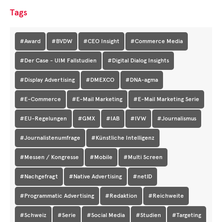
Tags
#Award
#BVDW
#CEO Insight
#Commerce Media
#Der Case - UIM Fallstudien
#Digital Dialog Insights
#Display Advertising
#DMEXCO
#DNA-agma
#E-Commerce
#E-Mail Marketing
#E-Mail Marketing Serie
#EU-Regelungen
#GMX
#IAB
#IVW
#Journalismus
#Journalistenumfrage
#Künstliche Intelligenz
#Messen / Kongresse
#Mobile
#Multi Screen
#Nachgefragt
#Native Advertising
#netID
#Programmatic Advertising
#Redaktion
#Reichweite
#Schweiz
#Serie
#Social Media
#Studien
#Targeting