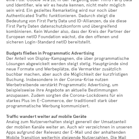
und Identifier, wie wir es heute kennen, nicht mehr möglich
sein wird. Ein gezieltes Remarketing wird nur noch über
Authenticated Traffic funktionieren. Dadurch steigt die
Bedeutung von First Party Data und ID-Allianzen, da sie diese
First Party Daten datenschutzkonform und übergreifend
kombinieren. Kein Wunder also, dass der Kreis der Partner der
European netID Foundation wächst, die den offenen und
sicheren Login-Standard netID bereitstellt.
Budgets fließen in Programmatic Advertising
Der Anteil von Display-Kampagnen, die über programmatische
Lösungen abgewickelt werden steigt stetig. Hauptgründe sind
neue Formate und Werbeplätze, die Vermarkter zusätzlich
buchbar machen, aber auch die Möglichkeit der kurzfristigen
Buchung. Insbesondere in der Corona-Krise nutzen
Werbetreibende verstärkt Programmatic Advertising, um
beispielsweise ihre Angebote an aktuelle Bestimmungen
anzupassen. Zudem sorgten die Corona-Lockdowns für ein
starkes Plus im E-Commerce, der traditionell stark über
programmatische Werbung kommuniziert.
Traffic wandert weiter auf mobile Geräte
Analog zum Nutzerverhalten steigt generell der Umsatzanteil
der mobilen Kanäle weiter an. Auch wir verzeichnen in unseren
Apps aufgrund der Relevanz der E-Mail und der anhaltenden
Mobile Transition weiterhin steigende Nutzerzahlen. Die Mail