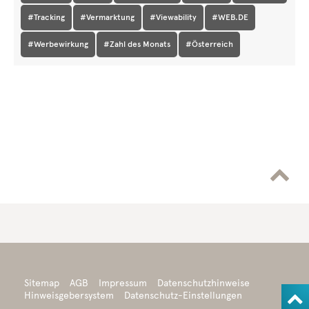
#Tracking
#Vermarktung
#Viewability
#WEB.DE
#Werbewirkung
#Zahl des Monats
#Österreich

Sitemap
AGB
Impressum
Datenschutzhinweise

Hinweisgebersystem
Datenschutz-Einstellungen