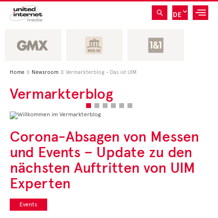
DE
Home
Newsroom
Vermarkterblog - Das ist UIM


Vermarkterblog
WILLKOMMEN
Corona-Absagen von Messen
IM
und Events – Update zu den
VERMARKTERBLOG
nächsten Auftritten von UIM
Interview: Web-Pionier zu 40 Jahren E-Mail in AT
Aktuelle Beiträge
Experten
und Formate
• CEO Kommentare
• Experten Insights
Events
• Studien und Best
Cases