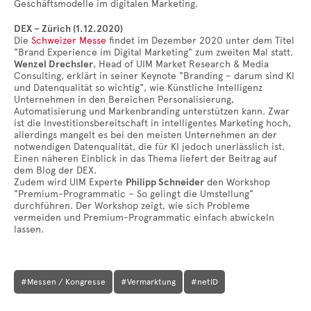
Geschäftsmodelle im digitalen Marketing.
DEX – Zürich (1.12.2020)
Die
Schweizer Messe
findet im Dezember 2020 unter dem Titel
"Brand Experience im Digital Marketing" zum zweiten Mal statt.
Wenzel Drechsler
, Head of UIM Market Research & Media
Consulting, erklärt in seiner Keynote "Branding – darum sind KI
und Datenqualität so wichtig", wie Künstliche Intelligenz
Unternehmen in den Bereichen Personalisierung,
Automatisierung und Markenbranding unterstützen kann. Zwar
ist die Investitionsbereitschaft in intelligentes Marketing hoch,
allerdings mangelt es bei den meisten Unternehmen an der
notwendigen Datenqualität, die für KI jedoch unerlässlich ist.
Einen näheren Einblick in das Thema liefert der Beitrag auf
dem Blog der DEX.
Zudem wird UIM Experte
Philipp Schneider
den Workshop
"Premium-Programmatic – So gelingt die Umstellung"
durchführen. Der Workshop zeigt, wie sich Probleme
vermeiden und Premium-Programmatic einfach abwickeln
lassen.
#Messen / Kongresse
#Vermarktung
#netID