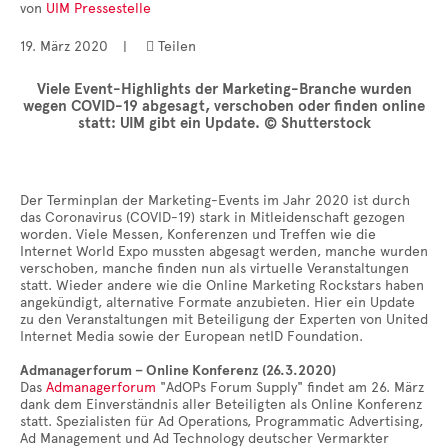
von
UIM Pressestelle
• Themen-Serien
• Kurzinterviews
19. März 2020
|
Teilen

Viele Event-Highlights der Marketing-Branche wurden
wegen COVID-19 abgesagt, verschoben oder finden online
statt: UIM gibt ein Update. © Shutterstock
Der Terminplan der Marketing-Events im Jahr 2020 ist durch
das Coronavirus (COVID-19) stark in Mitleidenschaft gezogen
worden. Viele Messen, Konferenzen und Treffen wie die
Internet World Expo mussten abgesagt werden, manche wurden
verschoben, manche finden nun als virtuelle Veranstaltungen
statt. Wieder andere wie die Online Marketing Rockstars haben
angekündigt, alternative Formate anzubieten. Hier ein Update
zu den Veranstaltungen mit Beteiligung der Experten von United
Internet Media sowie der European netID Foundation.
Admanagerforum – Online Konferenz (26.3.2020)
Das
Admanagerforum
"AdOPs Forum Supply" findet am 26. März
dank dem Einverständnis aller Beteiligten als Online Konferenz
statt. Spezialisten für Ad Operations, Programmatic Advertising,
Ad Management und Ad Technology deutscher Vermarkter