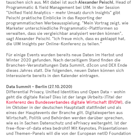
tauschen sich aus. Mit dabei ist auch
Alexander Peischl
, Head of
Programmatic & Yield Management bei UIM. In der Session
"Unified Yield Analytics – mehr Umsatz durch Insights" gibt
Peischl praktische Einblicke in das Reporting der
programmatischen Werbeausspielung. "Mein Vortrag zeigt, wie
Marketer unterschiedliche Programmatic-Plattformen so
verwalten, dass sie vergleichbar analysiert werden können",
sagt Alexander Peischl. "Ich freue mich, dass es geklappt hat,
die UIM Insights per Online-Konferenz zu teilen."
Für einige Events wurden bereits neue Daten im Herbst und
Winter 2020 gefunden. Nach derzeitigem Stand finden die
Branchen-Veranstaltungen Data Summit, d3con und DEX Ende
dieses Jahres statt. Die folgenden, neuen Daten können sich
Interessierte bereits in den Kalender eintragen.
Data Summit – Berlin (27.10.2020)
Differential Privacy, Unified Identities und Open Data – wohin
geht die digitale Reise? Dies ist der lange (Arbeits-)Titel der
Konferenz des Bundesverbandes digitale Wirtschaft (BVDW)
, die
im Oktober in der deutschen Hauptstadt stattfindet und als
eines der Hauptevents der Branche gilt. Digitalexperten aus
Wirtschaft, Politik und Behörden werden darüber sprechen,
wie es in Sachen Datenschutz und ePrivacy weitergeht. Ist der
free-flow-of-data etwa bedroht? Mit Keynotes, Präsentationen
und Themen-Panels will die von der European netID Foundation