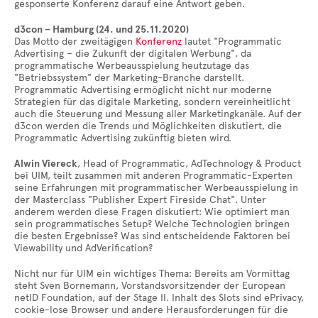
gesponserte Konferenz darauf eine Antwort geben.
d3con – Hamburg (24. und 25.11.2020)
Das Motto der zweitägigen
Konferenz
lautet "Programmatic
Advertising – die Zukunft der digitalen Werbung", da
programmatische Werbeausspielung heutzutage das
"Betriebssystem" der Marketing-Branche darstellt.
Programmatic Advertising ermöglicht nicht nur moderne
Strategien für das digitale Marketing, sondern vereinheitlicht
auch die Steuerung und Messung aller Marketingkanäle. Auf der
d3con werden die Trends und Möglichkeiten diskutiert, die
Programmatic Advertising zukünftig bieten wird.
Alwin Viereck
, Head of Programmatic, AdTechnology & Product
bei UIM, teilt zusammen mit anderen Programmatic-Experten
seine Erfahrungen mit programmatischer Werbeausspielung in
der Masterclass "Publisher Expert Fireside Chat". Unter
anderem werden diese Fragen diskutiert: Wie optimiert man
sein programmatisches Setup? Welche Technologien bringen
die besten Ergebnisse? Was sind entscheidende Faktoren bei
Viewability und AdVerification?
Nicht nur für UIM ein wichtiges Thema: Bereits am Vormittag
steht Sven Bornemann, Vorstandsvorsitzender der European
netID Foundation, auf der Stage II. Inhalt des Slots sind ePrivacy,
cookie-lose Browser und andere Herausforderungen für die