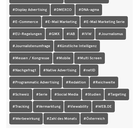
#Display Advertising
#DMEXCO
#DNA-agma
#E-Commerce
#E-Mail Marketing
#E-Mail Marketing Serie
#EU-Regelungen
#GMX
#IAB
#IVW
#Journalismus
#Journalistenumfrage
#Künstliche Intelligenz
#Messen / Kongresse
#Mobile
#Multi Screen
#Nachgefragt
#Native Advertising
#netID
#Programmatic Advertising
#Redaktion
#Reichweite
#Schweiz
#Serie
#Social Media
#Studien
#Targeting
#Tracking
#Vermarktung
#Viewability
#WEB.DE
#Werbewirkung
#Zahl des Monats
#Österreich