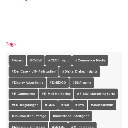
Tags
#Award
#BVDW
#CEO Insight
#Commerce Media
#Der Case - UIM Fallstudien
#Digital Dialog Insights
#Display Advertising
#DMEXCO
#DNA-agma
#E-Commerce
#E-Mail Marketing
#E-Mail Marketing Serie
#EU-Regelungen
#GMX
#IAB
#IVW
#Journalismus
#Journalistenumfrage
#Künstliche Intelligenz
#Messen / Kongresse
#Mobile
#Multi Screen