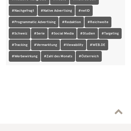
#Nachgefragt
#Native Advertising
#netID
#Programmatic Advertising
#Redaktion
#Reichweite
#Schweiz
#Serie
#Social Media
#Studien
#Targeting
#Tracking
#Vermarktung
#Viewability
#WEB.DE
#Werbewirkung
#Zahl des Monats
#Österreich
