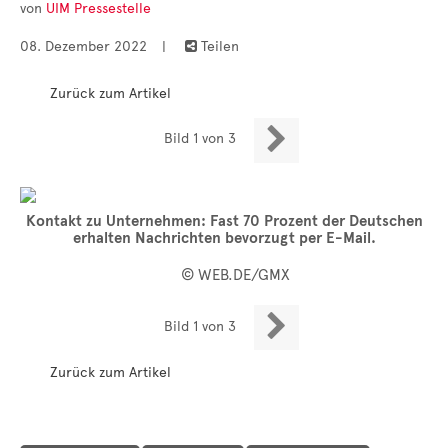
von
UIM Pressestelle
• Themen-Serien
• Kurzinterviews
08. Dezember 2022
|
Teilen

Zurück zum Artikel

Bild 1 von 3
Kontakt zu Unternehmen: Fast 70 Prozent der Deutschen
erhalten Nachrichten bevorzugt per E-Mail.
© WEB.DE/GMX

Bild 1 von 3
Zurück zum Artikel