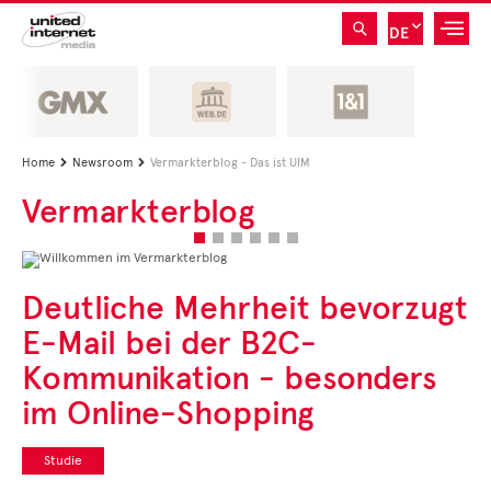
DE
Home
Newsroom
Vermarkterblog - Das ist UIM


Vermarkterblog
WILLKOMMEN
Deutliche Mehrheit bevorzugt
IM
E-Mail bei der B2C-
VERMARKTERBLOG
Kommunikation - besonders
Interview: Web-Pionier zu 40 Jahren E-Mail in AT
Aktuelle Beiträge
im Online-Shopping
und Formate
• CEO Kommentare
• Experten Insights
Studie
• Studien und Best
Cases