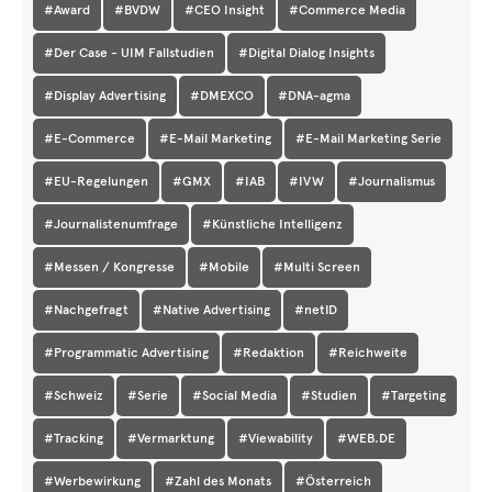
#Award
#BVDW
#CEO Insight
#Commerce Media
#Der Case - UIM Fallstudien
#Digital Dialog Insights
#Display Advertising
#DMEXCO
#DNA-agma
#E-Commerce
#E-Mail Marketing
#E-Mail Marketing Serie
#EU-Regelungen
#GMX
#IAB
#IVW
#Journalismus
#Journalistenumfrage
#Künstliche Intelligenz
#Messen / Kongresse
#Mobile
#Multi Screen
#Nachgefragt
#Native Advertising
#netID
#Programmatic Advertising
#Redaktion
#Reichweite
#Schweiz
#Serie
#Social Media
#Studien
#Targeting
#Tracking
#Vermarktung
#Viewability
#WEB.DE
#Werbewirkung
#Zahl des Monats
#Österreich