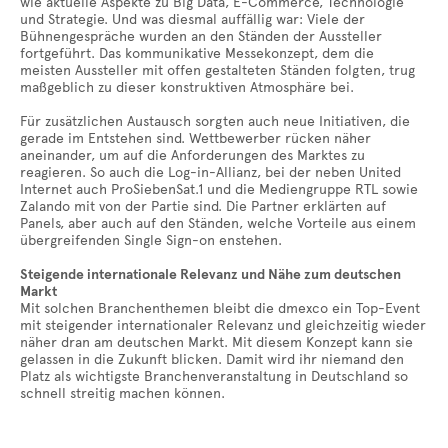
wie aktuelle Aspekte zu Big Data, E-Commerce, Technologie
und Strategie. Und was diesmal auffällig war: Viele der
Bühnengespräche wurden an den Ständen der Aussteller
fortgeführt. Das kommunikative Messekonzept, dem die
meisten Aussteller mit offen gestalteten Ständen folgten, trug
maßgeblich zu dieser konstruktiven Atmosphäre bei.
Für zusätzlichen Austausch sorgten auch neue Initiativen, die
gerade im Entstehen sind. Wettbewerber rücken näher
aneinander, um auf die Anforderungen des Marktes zu
reagieren. So auch die Log-in-Allianz, bei der neben United
Internet auch ProSiebenSat.1 und die Mediengruppe RTL sowie
Zalando mit von der Partie sind. Die Partner erklärten auf
Panels, aber auch auf den Ständen, welche Vorteile aus einem
übergreifenden Single Sign-on enstehen.
Steigende internationale Relevanz und Nähe zum deutschen
Markt
Mit solchen Branchenthemen bleibt die dmexco ein Top-Event
mit steigender internationaler Relevanz und gleichzeitig wieder
näher dran am deutschen Markt. Mit diesem Konzept kann sie
gelassen in die Zukunft blicken. Damit wird ihr niemand den
Platz als wichtigste Branchenveranstaltung in Deutschland so
schnell streitig machen können.