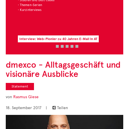
• Studien und Best Cases
• Themen-Serien
• Kurzinterviews
Interview: Web-Pionier zu 40 Jahren E-Mail in AT
dmexco - Alltagsgeschäft und
visionäre Ausblicke
Statement
von
Rasmus Giese
18. September 2017
|
Teilen
