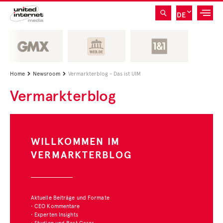
DE
Home
Newsroom
Vermarkterblog - Das ist UIM


Vermarkterblog
WILLKOMMEN IM
VERMARKTERBLOG
Aktuelle Beiträge und Formate
• CEO Kommentare
• Experten Insights