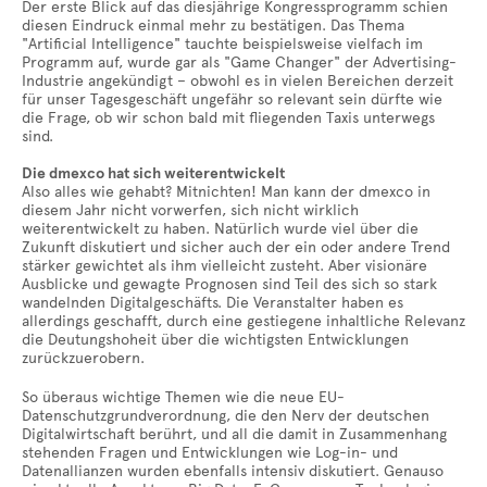
Der erste Blick auf das diesjährige Kongressprogramm schien
diesen Eindruck einmal mehr zu bestätigen. Das Thema
"Artificial Intelligence" tauchte beispielsweise vielfach im
Programm auf, wurde gar als "Game Changer" der Advertising-
Industrie angekündigt – obwohl es in vielen Bereichen derzeit
für unser Tagesgeschäft ungefähr so relevant sein dürfte wie
die Frage, ob wir schon bald mit fliegenden Taxis unterwegs
sind.
Die dmexco hat sich weiterentwickelt
Also alles wie gehabt? Mitnichten! Man kann der dmexco in
diesem Jahr nicht vorwerfen, sich nicht wirklich
weiterentwickelt zu haben. Natürlich wurde viel über die
Zukunft diskutiert und sicher auch der ein oder andere Trend
stärker gewichtet als ihm vielleicht zusteht. Aber visionäre
Ausblicke und gewagte Prognosen sind Teil des sich so stark
wandelnden Digitalgeschäfts. Die Veranstalter haben es
allerdings geschafft, durch eine gestiegene inhaltliche Relevanz
die Deutungshoheit über die wichtigsten Entwicklungen
zurückzuerobern.
So überaus wichtige Themen wie die neue EU-
Datenschutzgrundverordnung, die den Nerv der deutschen
Digitalwirtschaft berührt, und all die damit in Zusammenhang
stehenden Fragen und Entwicklungen wie Log-in- und
Datenallianzen wurden ebenfalls intensiv diskutiert. Genauso