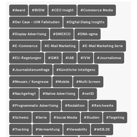
#Award
#BVDW
#CEO Insight
#Commerce Media
#Der Case - UIM Fallstudien
#Digital Dialog Insights
#Display Advertising
#DMEXCO
#DNA-agma
#E-Commerce
#E-Mail Marketing
#E-Mail Marketing Serie
#EU-Regelungen
#GMX
#IAB
#IVW
#Journalismus
#Journalistenumfrage
#Künstliche Intelligenz
#Messen / Kongresse
#Mobile
#Multi Screen
#Nachgefragt
#Native Advertising
#netID
#Programmatic Advertising
#Redaktion
#Reichweite
#Schweiz
#Serie
#Social Media
#Studien
#Targeting
#Tracking
#Vermarktung
#Viewability
#WEB.DE