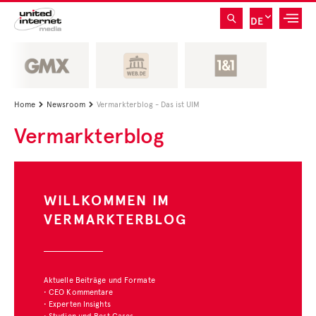
DE
Home
Newsroom
Vermarkterblog - Das ist UIM


Vermarkterblog
WILLKOMMEN IM
VERMARKTERBLOG
Aktuelle Beiträge und Formate
• CEO Kommentare
• Experten Insights