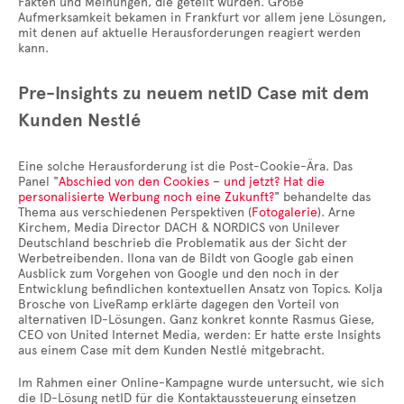
Fakten und Meinungen, die geteilt wurden. Große
Aufmerksamkeit bekamen in Frankfurt vor allem jene Lösungen,
mit denen auf aktuelle Herausforderungen reagiert werden
kann.
Pre-Insights zu neuem netID Case mit dem
Kunden Nestlé
Eine solche Herausforderung ist die Post-Cookie-Ära. Das
Panel "
Abschied von den Cookies – und jetzt? Hat die
personalisierte Werbung noch eine Zukunft?
" behandelte das
Thema aus verschiedenen Perspektiven (
Fotogalerie
). Arne
Kirchem, Media Director DACH & NORDICS von Unilever
Deutschland beschrieb die Problematik aus der Sicht der
Werbetreibenden. Ilona van de Bildt von Google gab einen
Ausblick zum Vorgehen von Google und den noch in der
Entwicklung befindlichen kontextuellen Ansatz von Topics. Kolja
Brosche von LiveRamp erklärte dagegen den Vorteil von
alternativen ID-Lösungen. Ganz konkret konnte Rasmus Giese,
CEO von United Internet Media, werden: Er hatte erste Insights
aus einem Case mit dem Kunden Nestlé mitgebracht.
Im Rahmen einer Online-Kampagne wurde untersucht, wie sich
die ID-Lösung netID für die Kontaktaussteuerung einsetzen