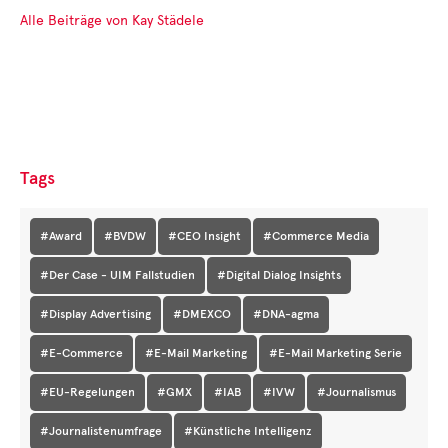
Alle Beiträge von Kay Städele
Tags
#Award
#BVDW
#CEO Insight
#Commerce Media
#Der Case - UIM Fallstudien
#Digital Dialog Insights
#Display Advertising
#DMEXCO
#DNA-agma
#E-Commerce
#E-Mail Marketing
#E-Mail Marketing Serie
#EU-Regelungen
#GMX
#IAB
#IVW
#Journalismus
#Journalistenumfrage
#Künstliche Intelligenz