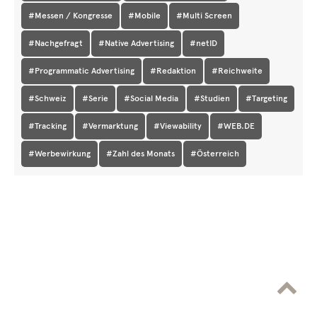
#Messen / Kongresse
#Mobile
#Multi Screen
#Nachgefragt
#Native Advertising
#netID
#Programmatic Advertising
#Redaktion
#Reichweite
#Schweiz
#Serie
#Social Media
#Studien
#Targeting
#Tracking
#Vermarktung
#Viewability
#WEB.DE
#Werbewirkung
#Zahl des Monats
#Österreich
