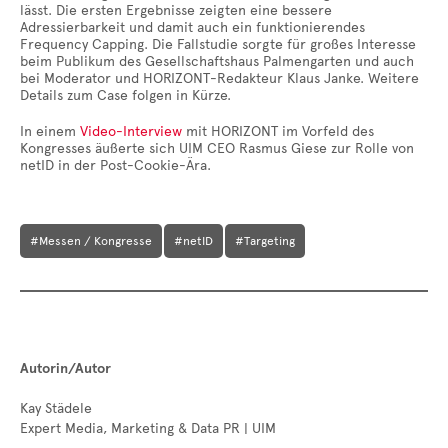
lässt. Die ersten Ergebnisse zeigten eine bessere
Adressierbarkeit und damit auch ein funktionierendes
Frequency Capping. Die Fallstudie sorgte für großes Interesse
beim Publikum des Gesellschaftshaus Palmengarten und auch
bei Moderator und HORIZONT-Redakteur Klaus Janke. Weitere
Details zum Case folgen in Kürze.
In einem
Video-Interview
mit HORIZONT im Vorfeld des
Kongresses äußerte sich UIM CEO Rasmus Giese zur Rolle von
netID in der Post-Cookie-Ära.
#Messen / Kongresse
#netID
#Targeting
Autorin/Autor
Kay Städele
Expert Media, Marketing & Data PR | UIM