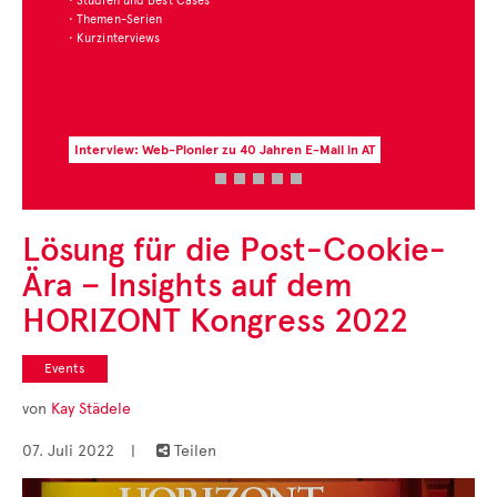
• Studien und Best Cases
• Themen-Serien
• Kurzinterviews
Interview: Web-Pionier zu 40 Jahren E-Mail in AT
Lösung für die Post-Cookie-
Ära – Insights auf dem
HORIZONT Kongress 2022
Events
von
Kay Städele
07. Juli 2022
|
Teilen
