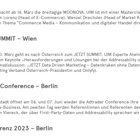
acht ab 14. März die dreitägige MOONOVA. UIM ist mit einer Masterclas
in Lorenz (Head of E-Commerce), Wenzel Drechsler (Head of Market R
 Thema "Commerce Media – Kommunikation und digitaler Handel dire
MMIT – Wien
0. März geht es nach Österreich zum JETZT SUMMIT. UIM Experte Alwin
en Keynote „Herausforderungen und Lösungen bei der Addressability oh
msdiskussion: „JETZT Data Driven Marketing – Datenkraken ohne Daten
ting Verband Österreich-Präsidentin und Onlyfy).
 Conference – Berlin
stadt öffnet am 06. und 07. Juni wieder die Adtrader Conference ihre 
a-Business. Am zweiten Tag werden Referentinnen und Referenten der B
in Viereck, der über First-Party-Daten und Addressability sprechen wir
renz 2023 – Berlin