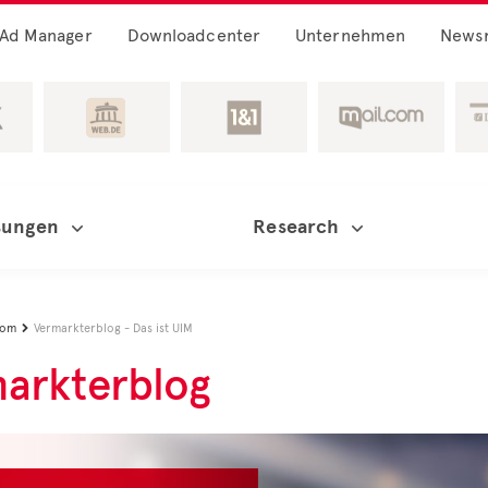
Ad Manager
Downloadcenter
Unternehmen
News
sungen
Research
oom
Vermarkterblog - Das ist UIM

arkterblog