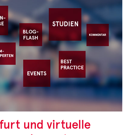
Unter der Rubrik
"Zahl des Monats" stellen
wir interessante Studien
und deren Ergebnisse vor.
Zur aktuellen Zahl des Monats
urt und virtuelle