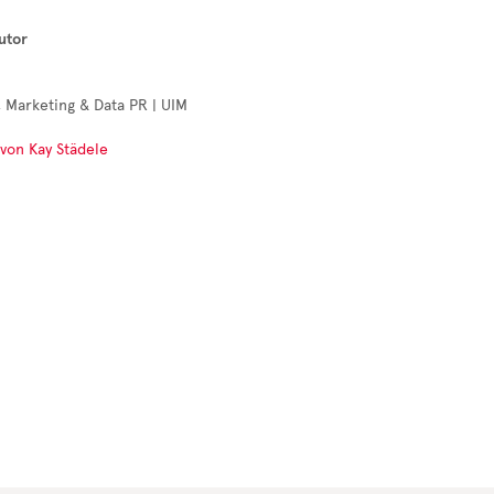
utor
 Marketing & Data PR | UIM
 von Kay Städele