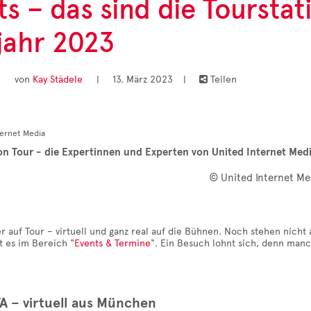
ts – das sind die Toursta
jahr 2023
von
Kay Städele
|
13. März 2023
|
Teilen

on Tour - die Expertinnen und Experten von United Internet Medi
© United Internet Me
r auf Tour – virtuell und ganz real auf die Bühnen. Noch stehen nicht al
t es im Bereich "
Events & Termine
". Ein Besuch lohnt sich, denn manch
– virtuell aus München