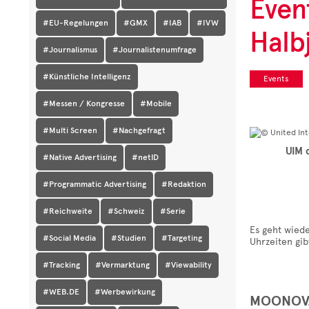
Even
#EU-Regelungen
#GMX
#IAB
#IVW
Halb
#Journalismus
#Journalistenumfrage
#Künstliche Intelligenz
Events
#Messen / Kongresse
#Mobile
#Multi Screen
#Nachgefragt
UIM 
#Native Advertising
#netID
#Programmatic Advertising
#Redaktion
#Reichweite
#Schweiz
#Serie
Es geht wiede
#Social Media
#Studien
#Targeting
Uhrzeiten gib
#Tracking
#Vermarktung
#Viewability
#WEB.DE
#Werbewirkung
MOONOVA 