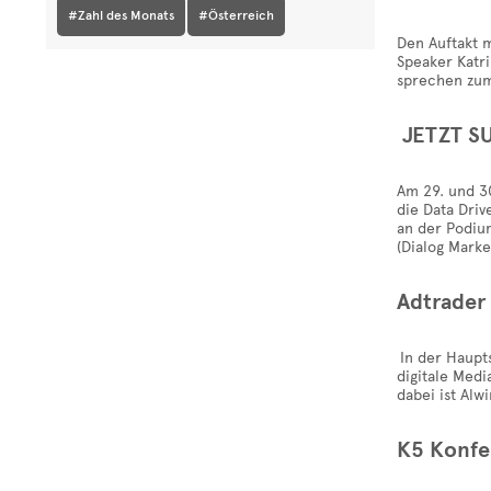
#Zahl des Monats
#Österreich
Den Auftakt m
Speaker Katr
sprechen zum
JETZT SU
Am 29. und 3
die Data Driv
an der Podiu
(Dialog Marke
Adtrader
In der Haupt
digitale Medi
dabei ist Alw
K5 Konfe