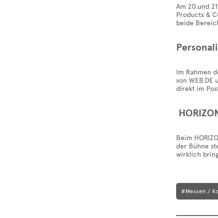
Am 20.und 21
Products & C
beide Berei
Personali
Im Rahmen des
von WEB.DE u
direkt im Po
HORIZONT
Beim HORIZON
der Bühne st
wirklich brin
#Messen / K