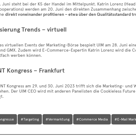
. Juni steht bei der K5 der Handel im Mittelpunkt. Katrin Lorenz (H
ooperations) werden am 20. Juni den direkten Zusammenhang zwische
che
direkt voneinander profitieren – etwa über den Qualitätsstandard t
sierung Trends – virtuell
 virtuellen Events der Marketing-Börse bespielt UIM am 28. Juni eine 
nd GMX. Zudem wird E-Commerce-Expertin Katrin Lorenz wird die C
stfach werben können.
 Kongress – Frankfurt
T Kongress am 29. und 30. Juni 2023 trifft sich die Marketing- und 
ehen. Der UIM CEO wird mit anderen Panelisten die Cookieless Future 
gt.
ongresse
#Targeting
#Vermarktung
#Commerce Media
#E-Mail Mark