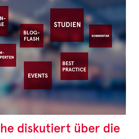
Z
Unt
"Za
wir
und
Zu
he diskutiert über die