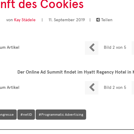
nft des Cookies
von
Kay Städele
|
11. September 2019
|
Teilen


um Artikel
Bild 2 von 5
Der Online Ad Summit findet im Hyatt Regency Hotel in K

um Artikel
Bild 2 von 5
ongresse
#netID
#Programmatic Advertising