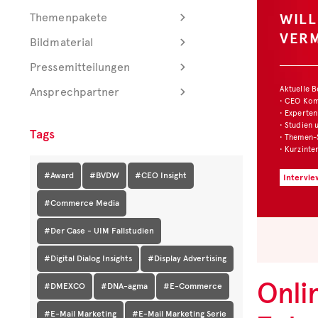
WILL
Themenpakete
VERM
Bildmaterial
Pressemitteilungen
Aktuelle Be
Ansprechpartner
• CEO Komm
• Experten I
• Studien un
Tags
• Themen-Se
• Kurzinterv
#Award
#BVDW
#CEO Insight
Interview:
#Commerce Media
#Der Case - UIM Fallstudien
#Digital Dialog Insights
#Display Advertising
Onli
#DMEXCO
#DNA-agma
#E-Commerce
#E-Mail Marketing
#E-Mail Marketing Serie