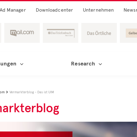
Ad Manager
Downloadcenter
Unternehmen
News
sungen
Research
oom
Vermarkterblog - Das ist UIM

arkterblog