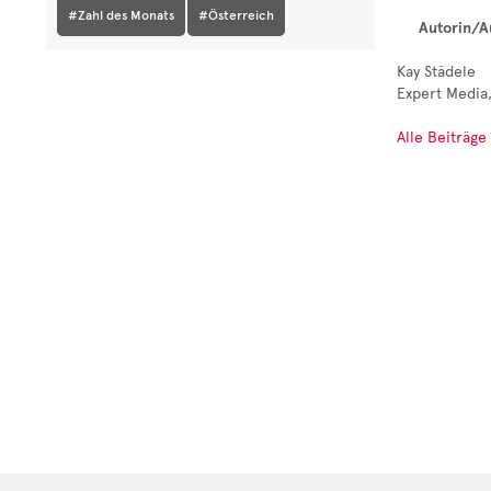
#Zahl des Monats
#Österreich
Autorin/A
Kay Städele
Expert Media,
Alle Beiträge