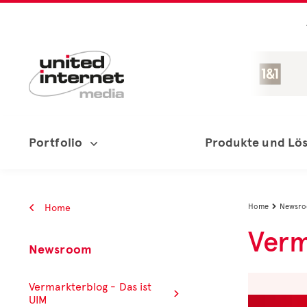
Portfolio
Produkte und Lö
Home
Home
Newsr

Verm
Newsroom
Vermarkterblog - Das ist
UIM