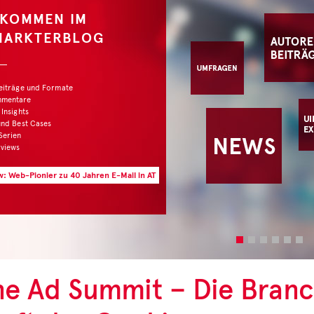
KOMMEN IM
ARKTERBLOG
iträge und Formate
entare
nsights
d Best Cases
rien
iews
 Web-Pionier zu 40 Jahren E-Mail in AT
ne Ad Summit – Die Branc