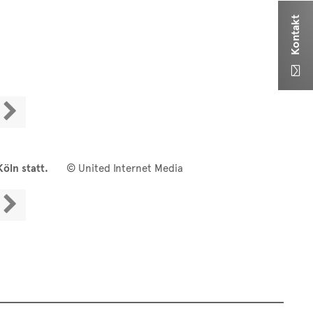
Kontakt


öln statt.
© United Internet Media
