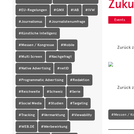
Zuku
#EU-Regelungen
#GMX
#IAB
#IVW
Events
#Journalismus
#Journalistenumfrage
#Künstliche Intelligenz
#Messen / Kongresse
#Mobile
Zurück z
#Multi Screen
#Nachgefragt
#Native Advertising
#netID
#Programmatic Advertising
#Redaktion
Zurück z
#Reichweite
#Schweiz
#Serie
#Social Media
#Studien
#Targeting
#Messen / K
#Tracking
#Vermarktung
#Viewability
#WEB.DE
#Werbewirkung