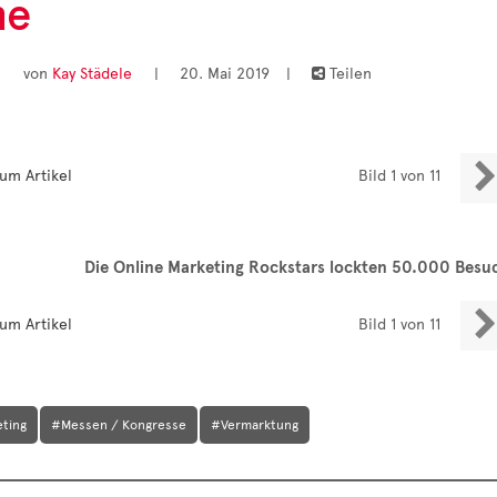
ne
von
Kay Städele
|
20. Mai 2019
|
Teilen


um Artikel
Bild 1 von 11
Die Online Marketing Rockstars lockten 50.000 Besu

um Artikel
Bild 1 von 11
eting
#Messen / Kongresse
#Vermarktung