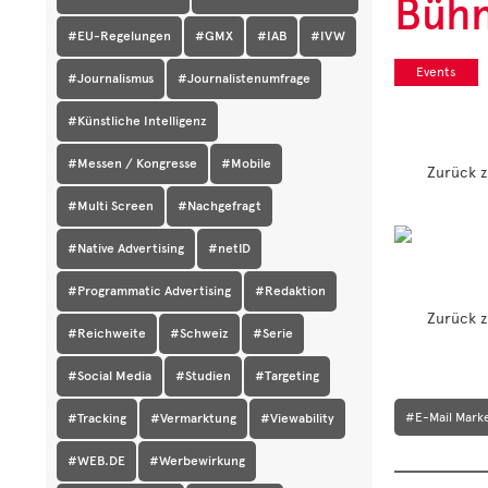
Büh
#EU-Regelungen
#GMX
#IAB
#IVW
Events
#Journalismus
#Journalistenumfrage
#Künstliche Intelligenz
#Messen / Kongresse
#Mobile
Zurück z
#Multi Screen
#Nachgefragt
#Native Advertising
#netID
#Programmatic Advertising
#Redaktion
Zurück z
#Reichweite
#Schweiz
#Serie
#Social Media
#Studien
#Targeting
#E-Mail Mark
#Tracking
#Vermarktung
#Viewability
#WEB.DE
#Werbewirkung