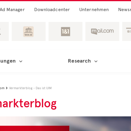
Ad Manager
Downloadcenter
Unternehmen
News
sungen
Research
oom
Vermarkterblog - Das ist UIM

arkterblog