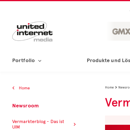
Portfolio
Produkte und Lö
Home
Home
Newsr

Verm
Newsroom
Vermarkterblog - Das ist
UIM