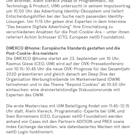
Uhr eröffnet. Alwin Viereck (Head of Programmatic, Ad
Technology & Product, UIM) untersucht in seinem Impulsvortrag
um 10:50 Uhr das Advertising Identity-Ökosystem und liefert
Entscheidungshilfen bei der Suche nach passenden Identity-
Lösungen. Um 11:15 Uhr geben drei Experten in dem Interview
"Das bessere Digitale Advertising" ihre Einschätzung zu
verschiedenen Ansätzen für die Post-Cookie-Ära – unter ihnen
referiert Achim Schlosser (CTO, European netID Foundation).
DMEXCO @home: Europäische Standards gestalten und die
Post-Cookie-Ära meistern
Die DMEXCO @home startet am 23. September um 10 Uhr.
Rasmus Giese (CEO, UIM) wird auf der OVK-Pressekonferenz
von 10:15-10:45 Uhr die neue OVK-Prognose für das Gesamtjahr
2020 präsentieren und gleich danach am Deep Dive der
Organisation Werbungtreibende im Markenverband (OWM)
teilnehmen und in das Thema "Beyond Cookies" ab 10:50 Uhr
eintauchen: eine dreiviertelstündige Diskussionsrunde mit
Experten des OWM.
Die erste Masterclass mit UIM Beteiligung findet von 11:45-12:15
Uhr statt. Alwin Viereck, Programmatic-Experte bei UIM, und
Sven Bornemann (CEO, European netID Foundation) werden
anhand von Cases mit den Partnern ADITION und PREX sowie
Index Exchange darstellen, wie datenbasiertes Werben mit dem
netID Login funktioniert.