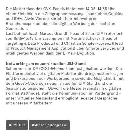
Die Masterclass des OVK-Panels bietet von 14:05-14:35 Uhr
einen Einblick in die Zielgruppenmessung - auch ohne Cookies
und IDFA. Alwin Viereck spricht hier mit weiteren
Branchenexperten über die digitale Werbung der nächsten
Generation.
Last but not least: Marcus Grundt (Head of Sales, UIM) referiert
von 15:15-15:45 Uhr zusammen mit Martina Scherer (Head of
Targeting & Data Products) und Christian Schäfer-Lorenz (Head
of Product Management Applications) über Smarte Services und
intelligentes Werben dank der E-Mail-Evolution.
Networking am neuen virtuellen UIM-Stand
Schon vor der DMEXCO @home kann festgehalten werden: Die
Plattform bietet viel digitalen Platz für die dringendsten Fragen
und Diskussionen der Werbebranche sowie die Möglichkeit, mit
dem Guest-Code den neuen virtuellen UIM Stand und die
Sessions zu besuchen. Obwohl die Messe erstmals im digitalen
Format stattfindet, steht die Kommunikation im Vordergrund –
unser virtueller Messestand ermöglicht jederzeit Gespräche
mit unseren Mitarbeitern.
#DMEXCO
#Messen / Kongresse