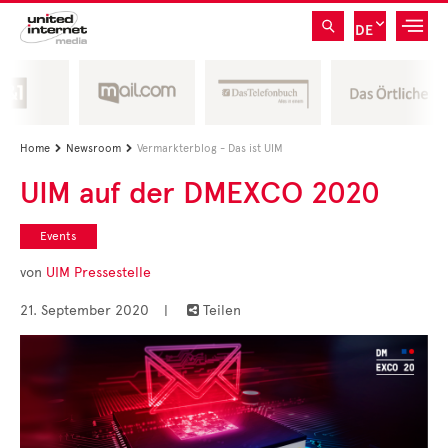
DE
Home
Newsroom
Vermarkterblog - Das ist UIM


UIM auf der DMEXCO 2020
Events
von
UIM Pressestelle
21. September 2020
|
Teilen
