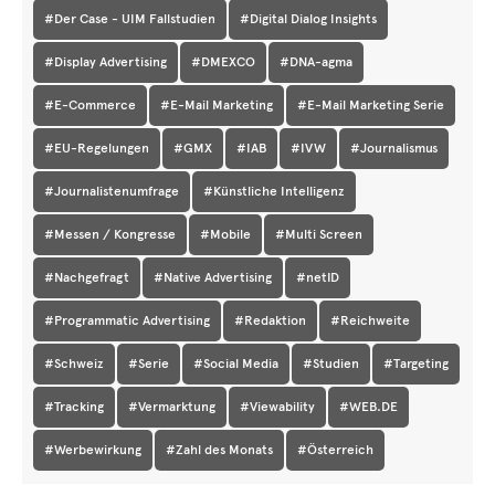
#Der Case - UIM Fallstudien
#Digital Dialog Insights
#Display Advertising
#DMEXCO
#DNA-agma
#E-Commerce
#E-Mail Marketing
#E-Mail Marketing Serie
#EU-Regelungen
#GMX
#IAB
#IVW
#Journalismus
#Journalistenumfrage
#Künstliche Intelligenz
#Messen / Kongresse
#Mobile
#Multi Screen
#Nachgefragt
#Native Advertising
#netID
#Programmatic Advertising
#Redaktion
#Reichweite
#Schweiz
#Serie
#Social Media
#Studien
#Targeting
#Tracking
#Vermarktung
#Viewability
#WEB.DE
#Werbewirkung
#Zahl des Monats
#Österreich