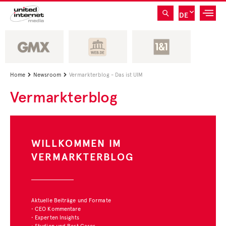
DE
Home
Newsroom
Vermarkterblog - Das ist UIM


Vermarkterblog
WILLKOMMEN IM
VERMARKTERBLOG
Aktuelle Beiträge und Formate
• CEO Kommentare
• Experten Insights