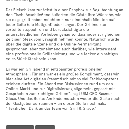
Das Fleisch kam zunächst in einer Pappbox zur Begutachtung an
den Tisch. Anschließend äußerten die Gäste ihre Wünsche, wie
sie es gegrillt haben möchten – nur eineinhalb Minuten auf
jeder Seite (die Mutigen!) oder länger. Der Grillmeister
verteilte Stoppuhren und berücksichtigte die
unterschiedlichen Vorlieben genau so, dass jeder zur gleichen
Zeit sein Steak vom Lavagrill nehmen konnte. Natürlich wurde
über die digitale Szene und die Online-Vermarktung
gesprochen, aber zunehmend auch darüber, wie interessant
eine professionelle Grillanleitung und wie lecker ein saftiges,
edles Stück Steak sein kann.
Es war ein Grillabend in entspannter professioneller
Atmosphäre. „Für uns war es ein großes Kompliment, dass wir
hier eine Art digitalen Stammtisch mit so viel Fachkompetenz
erleben durften. Ein Abend von Diskussionen rund um den
Online-Markt und zur Digitalisierung allgemein, gepaart mit
Gesprächen zum richtigen Grillen“, sagt UIM CEO Rasmus
Giese. Und das Beste: Am Ende mussten weder die Gäste noch
der Gastgeber aufräumen – an dieser Stelle nochmals:
"Herzlichen Dank an das Team von Grill & Grace."