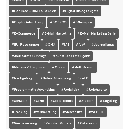
#Der Case - UIM Fallstudien
#Digital Dialog Insights
#Display Advertising
#DMEXCO
#DNA-agma
#E-Commerce
#E-Mail Marketing
#E-Mail Marketing Serie
#EU-Regelungen
#GMX
#IAB
#IVW
#Journalismus
#Journalistenumfrage
#Künstliche Intelligenz
#Messen / Kongresse
#Mobile
#Multi Screen
#Nachgefragt
#Native Advertising
#netID
#Programmatic Advertising
#Redaktion
#Reichweite
#Schweiz
#Serie
#Social Media
#Studien
#Targeting
#Tracking
#Vermarktung
#Viewability
#WEB.DE
#Werbewirkung
#Zahl des Monats
#Österreich