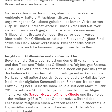
oder sich von den dortigen Profis minutengenau getimte T-
Bones zubereiten lassen können.
Genau dorthin – in das schicke, aber nicht überdrehte
Ambiente – hatte UIM Fachjournalisten zu einem
ungezwungenen Grillabend geladen – es kamen Vertreter von
Clap, iBusiness, Internet World Business, kress und t3n. Wer
vielleicht zuvor noch geglaubt hatte, er würde nun einen
Grillabend mit Bratwürsten oder Burger erleben, wurde
überrascht. Der Grillmeister hatte ein Filet vom Allgäuer Rind
sowie ein Flank-Steak vorgesehen, zwei sehr edle Stücke
Fleisch, die auch fachmännisch gegrillt werden wollen.
Insights vom Grillmeister und vom Vermarkter
Bevor sich die Gäste aber selbst um den Grill versammelten
und den Tipps und Tricks des Grillmeisters folgten, gab Rasmus
Giese, CEO von United Internet Media, noch ein paar Insights in
das laufende Online-Geschäft. Ihm zufolge entwickelt sich der
Markt generell äußerst positiv. Dabei bleibt die E-Mail das Top-
Medium der digitalen Kommunikation. Einer der Treiber der
Entwicklung bei UIM ist die Inbox Ad, die seit dem Start im Jahr
2015 bereits von 500 Kunden gebucht wurde. Ein wichtiges
Thema war die
Screen-Nutzung@home-Studie
und ihre Folgen
– der weitaus größte Teil der Onliner nutzt während des
Fernsehens zeitgleich einen weiteren Screen. Ein anderes: Die
Log-in-Allianz mit dem neuen Standard netID, der ab Sommer
an den Start geht.