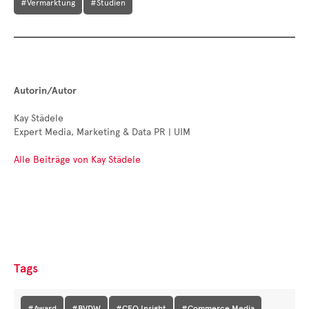
#Vermarktung
#Studien
Autorin/Autor
Kay Städele
Expert Media, Marketing & Data PR | UIM
Alle Beiträge von Kay Städele
Tags
#Award
#BVDW
#CEO Insight
#Commerce Media