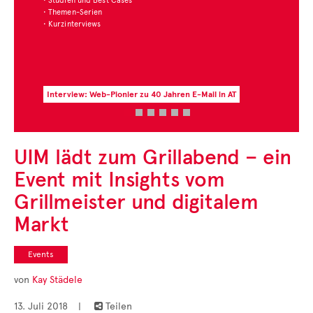
• Studien und Best Cases
• Themen-Serien
• Kurzinterviews
Interview: Web-Pionier zu 40 Jahren E-Mail in AT
UIM lädt zum Grillabend – ein
Event mit Insights vom
Grillmeister und digitalem
Markt
Events
von
Kay Städele
13. Juli 2018
|
Teilen
