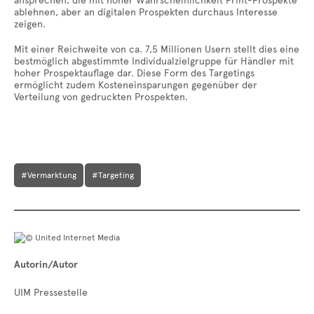
ansprechen, die mit hoher Wahrscheinlichkeit Print-Prospekte
ablehnen, aber an digitalen Prospekten durchaus Interesse
zeigen.
Mit einer Reichweite von ca. 7,5 Millionen Usern stellt dies eine
bestmöglich abgestimmte Individualzielgruppe für Händler mit
hoher Prospektauflage dar. Diese Form des Targetings
ermöglicht zudem Kosteneinsparungen gegenüber der
Verteilung von gedruckten Prospekten.
#Vermarktung
#Targeting
Autorin/Autor
UIM Pressestelle