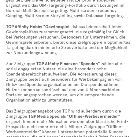
gebildet, die die verschiedenen Nutzerprofile abdecken.
Ergänzt wird das UIM-Targeting-Portfolio durch Lösungen im
Bereich Multi Screen Targeting, Multi Screen Frequency
Capping, Multi Screen Storytelling sowie Database Targeting.
TGP Affinity Hobby "Gewinnspiel"
ist aus leidenschaftlichen
Gewinnspielfans zusammengesetzt, die regelmäßig ihr Glück
bei Verlosungen versuchen. Besonders für Unternehmen, die
Gewinnspiele anbieten, bietet diese Zielgruppe ein optimiertes
Targeting durch minimierte Streuverluste und der Möglichkeit
zur Neukundengewinnung.
Zur Zielgruppe
TGP Affinity Finanzen "Spenden"
zählen alle
sozial engagierten Nutzer, die eine besonders hohe
Spendenbereitschaft aufweisen. Die Adressierung dieser
Zielgruppe bietet sich besonders für Werbekampagnen von
Hilfs- und Spendenorganisationen an. Die spendenaffinen
Nutzer können so spezifisch auf den von UIM vermarkteten
Portalen angesprochen werden, um die entsprechende
Organisation aktiv zu unterstützen.
Das Zielgruppenangebot von TGP wird außerdem durch die
Zielgruppe
TGP Media Specials "Offline-Werbevermeider"
ergänzt: Immer mehr Menschen werden über klassische Print-
Prospekte nicht mehr erreicht. Mit der Zielgruppe "Offline-
Werbevermeider" können Unternehmen potenzielle Kunden