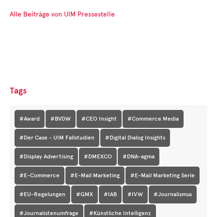
Alle Beiträge von UIM Pressestelle
Tags
#Award
#BVDW
#CEO Insight
#Commerce Media
#Der Case - UIM Fallstudien
#Digital Dialog Insights
#Display Advertising
#DMEXCO
#DNA-agma
#E-Commerce
#E-Mail Marketing
#E-Mail Marketing Serie
#EU-Regelungen
#GMX
#IAB
#IVW
#Journalismus
#Journalistenumfrage
#Künstliche Intelligenz