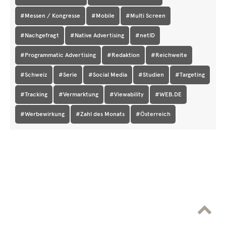
#Messen / Kongresse
#Mobile
#Multi Screen
#Nachgefragt
#Native Advertising
#netID
#Programmatic Advertising
#Redaktion
#Reichweite
#Schweiz
#Serie
#Social Media
#Studien
#Targeting
#Tracking
#Vermarktung
#Viewability
#WEB.DE
#Werbewirkung
#Zahl des Monats
#Österreich
