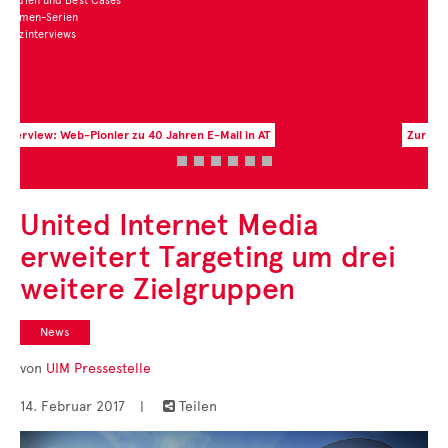
Zur aktuellen Zahl des Monats
United Internet Media
erweitert Targeting um drei
weitere Zielgruppen
News
von
UIM Pressestelle
14. Februar 2017
|
Teilen
