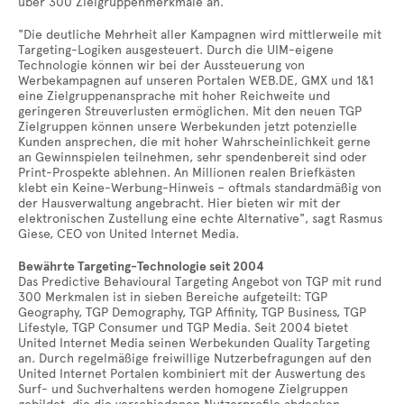
über 300 Zielgruppenmerkmale an.
"Die deutliche Mehrheit aller Kampagnen wird mittlerweile mit
Targeting-Logiken ausgesteuert. Durch die UIM-eigene
Technologie können wir bei der Aussteuerung von
Werbekampagnen auf unseren Portalen WEB.DE, GMX und 1&1
eine Zielgruppenansprache mit hoher Reichweite und
geringeren Streuverlusten ermöglichen. Mit den neuen TGP
Zielgruppen können unsere Werbekunden jetzt potenzielle
Kunden ansprechen, die mit hoher Wahrscheinlichkeit gerne
an Gewinnspielen teilnehmen, sehr spendenbereit sind oder
Print-Prospekte ablehnen. An Millionen realen Briefkästen
klebt ein Keine-Werbung-Hinweis – oftmals standardmäßig von
der Hausverwaltung angebracht. Hier bieten wir mit der
elektronischen Zustellung eine echte Alternative", sagt Rasmus
Giese, CEO von United Internet Media.
Bewährte Targeting-Technologie seit 2004
Das Predictive Behavioural Targeting Angebot von TGP mit rund
300 Merkmalen ist in sieben Bereiche aufgeteilt: TGP
Geography, TGP Demography, TGP Affinity, TGP Business, TGP
Lifestyle, TGP Consumer und TGP Media. Seit 2004 bietet
United Internet Media seinen Werbekunden Quality Targeting
an. Durch regelmäßige freiwillige Nutzerbefragungen auf den
United Internet Portalen kombiniert mit der Auswertung des
Surf- und Suchverhaltens werden homogene Zielgruppen