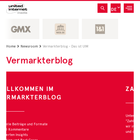
DE
Home
Newsroom
Vermarkterblog - Das ist UIM


Vermarkterblog
ZAHL DES MONATS
Unter der Rubrik
"Zahl des Monats" stellen
wir interessante Studien
und deren Ergebnisse vor.