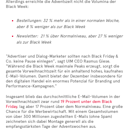
Allerdings erreichte die Adventszeit nicht die Volumina der
Black Week:
Bestellungen: 32 % mehr als in einer normalen Woche,
aber 8 % weniger als zur Black Week
Newsletter: 21 % über Normalniveau, aber 27 % weniger
als zur Black Week
“Advertiser und Dialog-Marketer sollten nach Black Friday &
Co. keine Pause einlegen”, sagt UIM CEO Rasmus Giese.
"Während die Black Week maximale Peaks erzeugt, sorgt die
gesamte Vorweihnachtszeit für ein anhaltend hohes, kaufnahes
E-Mail-Volumen. Damit bietet der Dezember insbesondere für
den digitalen Handel ein enormes Potenzial für Branding und
Performance-Kampagnen."
Insgesamt blieb das durchschnittliche E-Mail-Volumen in der
Vorweihnachtszeit zwar rund
19 Prozent unter dem Black
Friday
, lag aber 17 Prozent über dem Normalniveau. Eine große
Chance für die Werbewirtschaft. Mit einem Gesamtvolumen
von über 300 Millionen zugestellten E-Mails (ohne Spam)
zeichneten sich dabei Montage generell als die
empfangsstärksten Tage der Adventswochen aus.