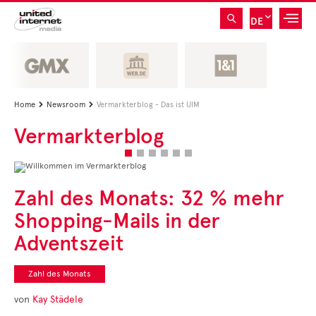
DE
Home
Newsroom
Vermarkterblog - Das ist UIM


Vermarkterblog
WILLKOMMEN
Zahl des Monats: 32 % mehr
IM
Shopping-Mails in der
VERMARKTERBLOG
Adventszeit
Interview: Web-Pionier zu 40 Jahren E-Mail in AT
Aktuelle Beiträge
und Formate
Zahl des Monats
• CEO Kommentare
• Experten Insights
von
Kay Städele
• Studien und Best
Cases