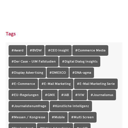
Tags
#Award
#BVDW
#CEO Insight
#Commerce Media
#Der Case - UIM Fallstudien
#Digital Dialog Insights
#Display Advertising
#DMEXCO
#DNA-agma
#E-Commerce
#E-Mail Marketing
#E-Mail Marketing Serie
#EU-Regelungen
#GMX
#IAB
#IVW
#Journalismus
#Journalistenumfrage
#Künstliche Intelligenz
#Messen / Kongresse
#Mobile
#Multi Screen