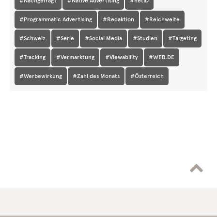
#Nachgefragt
#Native Advertising
#netID
#Programmatic Advertising
#Redaktion
#Reichweite
#Schweiz
#Serie
#Social Media
#Studien
#Targeting
#Tracking
#Vermarktung
#Viewability
#WEB.DE
#Werbewirkung
#Zahl des Monats
#Österreich
