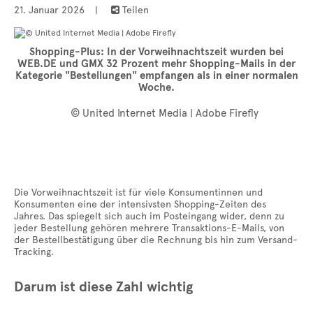
• Themen-Serien
21. Januar 2026
|
Teilen

• Kurzinterviews
Shopping-Plus: In der Vorweihnachtszeit wurden bei
WEB.DE und GMX 32 Prozent mehr Shopping-Mails in der
Kategorie "Bestellungen" empfangen als in einer normalen
Woche.
© United Internet Media | Adobe Firefly
Die Vorweihnachtszeit ist für viele Konsumentinnen und
Konsumenten eine der intensivsten Shopping-Zeiten des
Jahres. Das spiegelt sich auch im Posteingang wider, denn zu
jeder Bestellung gehören mehrere Transaktions-E-Mails, von
der Bestellbestätigung über die Rechnung bis hin zum Versand-
Tracking.
Darum ist diese Zahl wichtig