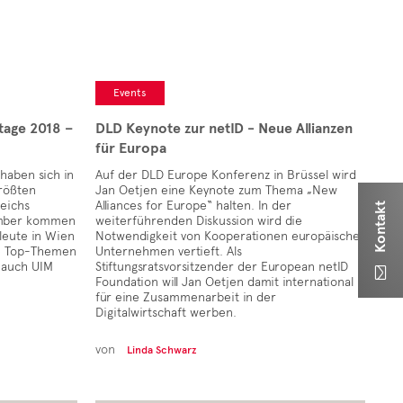
Events
tage 2018 –
DLD Keynote zur netID - Neue Allianzen
für Europa
haben sich in
Auf der DLD Europe Konferenz in Brüssel wird
größten
Jan Oetjen eine Keynote zum Thema „New
eichs
Alliances for Europe“ halten. In der
Kontakt
tember kommen
weiterführenden Diskussion wird die
eute in Wien
Notwendigkeit von Kooperationen europäischer
e Top-Themen
Unternehmen vertieft. Als
t auch UIM
Stiftungsratsvorsitzender der European netID

Foundation will Jan Oetjen damit international
für eine Zusammenarbeit in der
Digitalwirtschaft werben.
von
Linda Schwarz