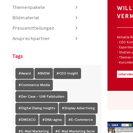
WILLKO
Themenpakete
VERMAR
Bildmaterial
Pressemitteilungen
Aktuelle Beiträg
Ansprechpartner
• CEO Kommenta
• Experten Insigh
• Studien und Be
Tags
• Themen-Serien
• Kurzinterviews
#Award
#BVDW
#CEO Insight
Interview: Web
#Commerce Media
#Der Case - UIM Fallstudien
#Digital Dialog Insights
#Display Advertising
#DMEXCO
#DNA-agma
#E-Commerce
#E-Mail Marketing
#E-Mail Marketing Serie