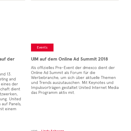
Events
auf der
UIM auf dem Online Ad Summit 2018
Als offizielles Pre-Event der dmexco dient der
Online Ad Summit als Forum für die
und 13.
Werbebranche, um sich über aktuelle Themen
eting and
und Trends auszutauschen. Mit Keynotes und
 eines der
Impulsvorträgen gestaltet United Internet Media
schaft dient
das Programm aktiv mit.
etzwerken,
dung. United
 auf Panels,
mit einem
von