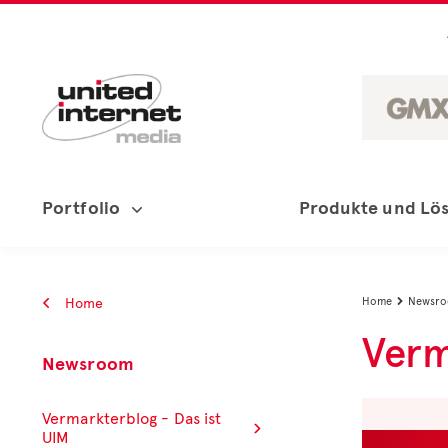
Portfolio
Produkte und Lö
Home
Home
Newsr

Verm
Newsroom
Vermarkterblog - Das ist
UIM