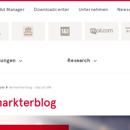
Ad Manager
Downloadcenter
Unternehmen
News
sungen
Research
oom
Vermarkterblog - Das ist UIM

arkterblog