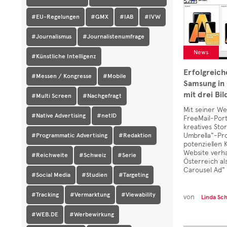
#EU-Regelungen
#GMX
#IAB
#IVW
#Journalismus
#Journalistenumfrage
News
#Künstliche Intelligenz
Erfolgreic
#Messen / Kongresse
#Mobile
Samsung in 
mit drei Bi
#Multi Screen
#Nachgefragt
Mit seiner W
#Native Advertising
#netID
FreeMail-Port
kreatives Sto
Umbrella"-Pro
#Programmatic Advertising
#Redaktion
potenziellen
Website verha
#Reichweite
#Schweiz
#Serie
Österreich al
Carousel Ad" 
#Social Media
#Studien
#Targeting
#Tracking
#Vermarktung
#Viewability
von
Linda Sc
#WEB.DE
#Werbewirkung