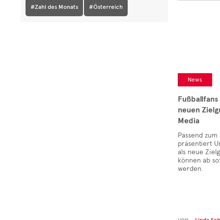
#Zahl des Monats
#Österreich
News
Fußballfans
neuen Zielg
Media
Passend zum S
präsentiert U
als neue Ziel
können ab sof
werden.
von