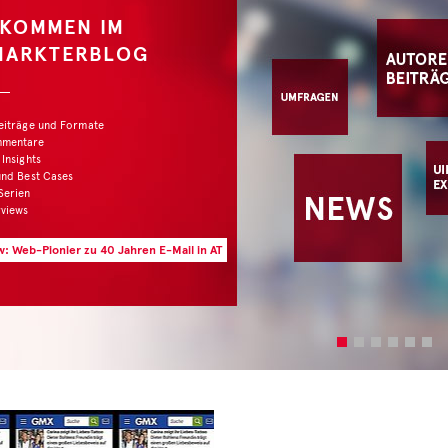
MMEN IM
KTERBLOG
e und Formate
re
ts
st Cases
-Pionier zu 40 Jahren E-Mail in AT