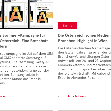
Events
he Sommer-Kampagne für
Die Österreichischen Medien
Österreich: Eine Botschaft
Branchen-Highlight in Wien
ldern
Die Österreichischen Medientage 
den letzten Jahren zu einer der 
erbekampagne im Juli auf dem UIM
Branchen-Veranstaltungen Österr
al GMX.at setzte Samsung auf
entwickelt. Am 26. und 27. Sep
rytelling. Die "Samsung Galaxy A8
Kommunikatoren und Medienfachl
motion sorgte dafür, dass die
zusammen und sprechen über di
 Kunden besonders lange auf der
der Digitalwirtschaft. Mit dabei is
rrten. Samsung setzte in
Experte Alexander Peischl.
s erster Kunde das "Mobile
ein.
von
hwarz
Linda Schwarz