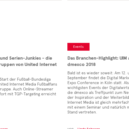
Events
 und Serien-Junkies - die
Das Branchen-Highlight: UIM 
ruppen von United Internet
dmexco 2018
Bald ist es wieder soweit: Am 12. 
September findet die Digital Mark
tart der Fußball-Bundesliga
Expo Conference in Köln statt. Als
nited Internet Media Fußballfans
wichtigsten Events der Digitalwirt
gruppe. Auch Online-Streamer
die dmexco als Treffpunkt zum N
ort mit TGP-Targeting erreicht
der Inspiration und der Weiterbil
Internet Media ist gleich mehrfach
mit einem Seminar und natürlich 
Stand vertreten.
von