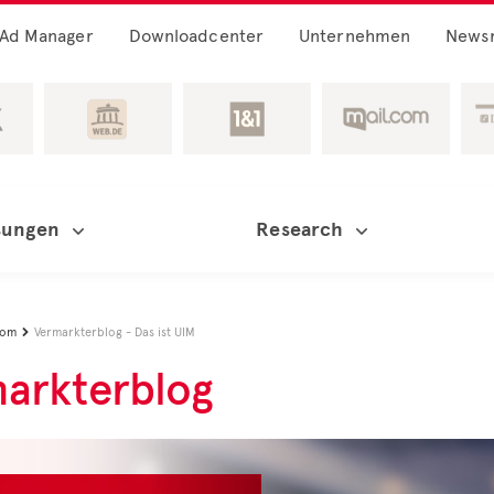
Ad Manager
Downloadcenter
Unternehmen
News
sungen
Research
oom
Vermarkterblog - Das ist UIM

arkterblog