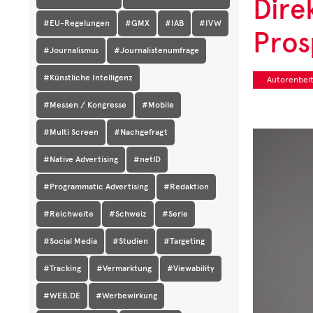
Dire
#EU-Regelungen
#GMX
#IAB
#IVW
Pros
#Journalismus
#Journalistenumfrage
#Künstliche Intelligenz
Autorenbeit
#Messen / Kongresse
#Mobile
#Multi Screen
#Nachgefragt
#Native Advertising
#netID
#Programmatic Advertising
#Redaktion
#Reichweite
#Schweiz
#Serie
#Social Media
#Studien
#Targeting
#Tracking
#Vermarktung
#Viewability
#WEB.DE
#Werbewirkung