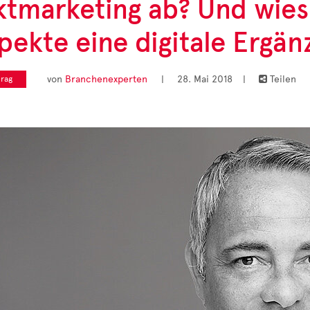
ktmarketing ab? Und wie
pekte eine digitale Ergän
von
Branchenexperten
|
28. Mai 2018
|
Teilen
rag
