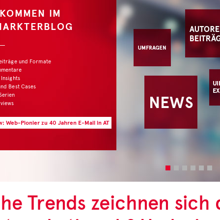
LKOMMEN IM
MARKTERBLOG
Beiträge und Formate
mmentare
 Insights
und Best Cases
Serien
rviews
w: Web-Pionier zu 40 Jahren E-Mail in AT
he Trends zeichnen sich 