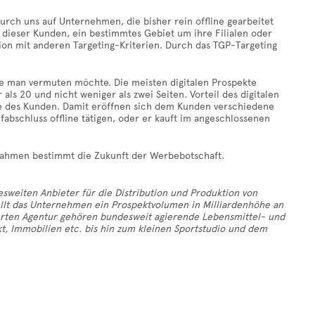
urch uns auf Unternehmen, die bisher rein offline gearbeitet
l dieser Kunden, ein bestimmtes Gebiet um ihre Filialen oder
ion mit anderen Targeting-Kriterien. Durch das TGP-Targeting
wie man vermuten möchte. Die meisten digitalen Prospekte
 als 20 und nicht weniger als zwei Seiten. Vorteil des digitalen
eite des Kunden. Damit eröffnen sich dem Kunden verschiedene
abschluss offline tätigen, oder er kauft im angeschlossenen
ßnahmen bestimmt die Zukunft der Werbebotschaft.
sweiten Anbieter für die Distribution und Produktion von
stellt das Unternehmen ein Prospektvolumen in Milliardenhöhe an
erten Agentur gehören bundesweit agierende Lebensmittel- und
, Immobilien etc. bis hin zum kleinen Sportstudio und dem