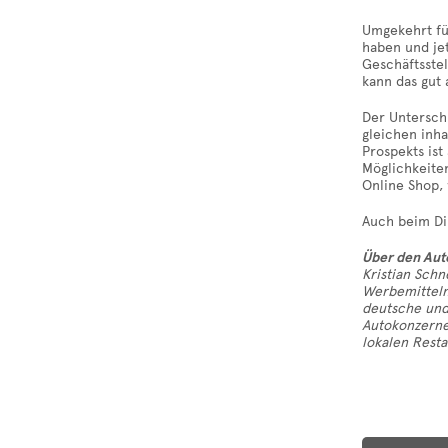
Umgekehrt füh
haben und jet
Geschäftsstel
kann das gut 
Der Unterschi
gleichen inha
Prospekts ist
Möglichkeiten
Online Shop,
Auch beim Di
Über den Aut
Kristian Schn
Werbemitteln 
deutsche und
Autokonzerne
lokalen Resta