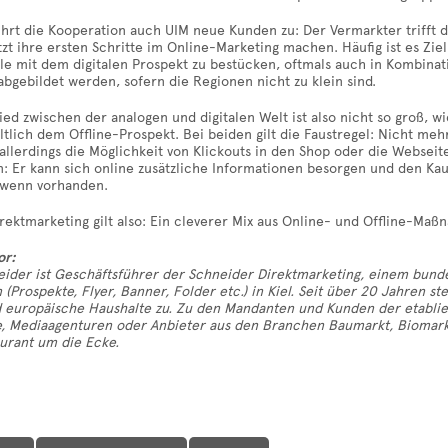
rt die Kooperation auch UIM neue Kunden zu: Der Vermarkter trifft d
zt ihre ersten Schritte im Online-Marketing machen. Häufig ist es Zie
le mit dem digitalen Prospekt zu bestücken, oftmals auch in Kombinat
abgebildet werden, sofern die Regionen nicht zu klein sind.
ed zwischen der analogen und digitalen Welt ist also nicht so groß, 
ltlich dem Offline-Prospekt. Bei beiden gilt die Faustregel: Nicht mehr
 allerdings die Möglichkeit von Klickouts in den Shop oder die Webs
: Er kann sich online zusätzliche Informationen besorgen und den Kauf
 wenn vorhanden.
rektmarketing gilt also: Ein cleverer Mix aus Online- und Offline-Ma
or:
eider ist Geschäftsführer der Schneider Direktmarketing, einem bunde
(Prospekte, Flyer, Banner, Folder etc.) in Kiel. Seit über 20 Jahren 
 europäische Haushalte zu. Zu den Mandanten und Kunden der etabli
, Mediaagenturen oder Anbieter aus den Branchen Baumarkt, Biomarkt
urant um die Ecke.