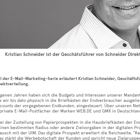
Kristian Schneider ist der Geschätsführer von Schneider Direk
il der E-Mail-Marketing-Serie erläutert Kristian Schneider, Geschäfts
pektverteilung.
ngenen Jahren haben sich die Budgets und Interessen unserer Mandante
e wir bis dato physisch in die Briefkästen der Endverbraucher ausgelief
ccounts der vorgegebenen Endkunden, eingesteuert. Über unseren Netz
 private E-Mail-Postfächer der Marken WEB.DE und GMX in Deutschlan
bei der Zustellung von Papierprospekten in die Hausbriefkästen der 
inen bestimmten Radius oder andere Zielvorgaben in der digitalen Pro
ausch mit der UIM. Das digitale Prospekt erweitert die Reichweite. "K
as stärkt die Werbebotschaft der Kunden und spricht neue Zielgruppe