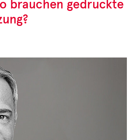
so brauchen gedruckte
zung?