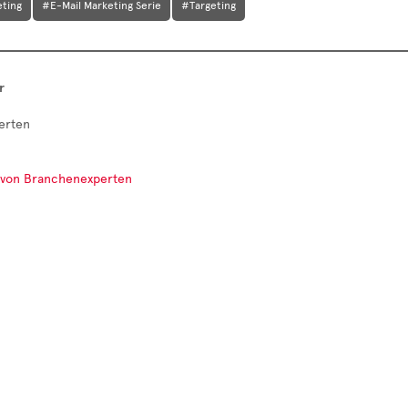
eting
#E-Mail Marketing Serie
#Targeting
r
erten
e von Branchenexperten