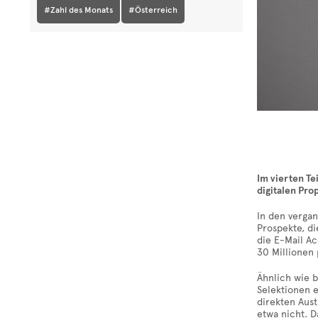
#Zahl des Monats
#Österreich
Im vierten Te
digitalen Pro
In den verga
Prospekte, di
die E-Mail A
30 Millionen
Ähnlich wie 
Selektionen e
direkten Aust
etwa nicht. D