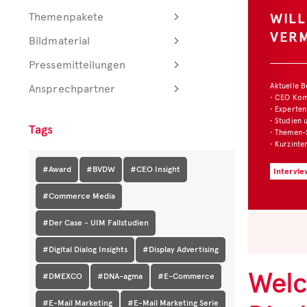
WIL
Themenpakete
VER
Bildmaterial
Pressemitteilungen
Aktuelle 
Ansprechpartner
• CEO Ko
• Experten
• Studien 
Tags
• Themen-
• Kurzinte
#Award
#BVDW
#CEO Insight
Intervie
#Commerce Media
#Der Case - UIM Fallstudien
#Digital Dialog Insights
#Display Advertising
Welc
#DMEXCO
#DNA-agma
#E-Commerce
#E-Mail Marketing
#E-Mail Marketing Serie