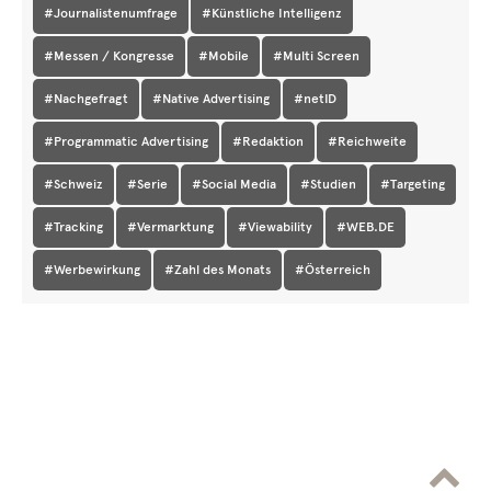
#Journalistenumfrage
#Künstliche Intelligenz
#Messen / Kongresse
#Mobile
#Multi Screen
#Nachgefragt
#Native Advertising
#netID
#Programmatic Advertising
#Redaktion
#Reichweite
#Schweiz
#Serie
#Social Media
#Studien
#Targeting
#Tracking
#Vermarktung
#Viewability
#WEB.DE
#Werbewirkung
#Zahl des Monats
#Österreich
