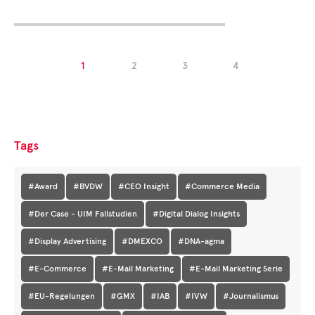
1
2
3
4
Tags
#Award
#BVDW
#CEO Insight
#Commerce Media
#Der Case - UIM Fallstudien
#Digital Dialog Insights
#Display Advertising
#DMEXCO
#DNA-agma
#E-Commerce
#E-Mail Marketing
#E-Mail Marketing Serie
#EU-Regelungen
#GMX
#IAB
#IVW
#Journalismus