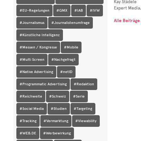
Kay Städele
Expert Media,
#EU-Regelungen
#GMX
#IAB
#IVW
Alle Beiträge
#Journalismus
#Journalistenumfrage
#Künstliche Intelligenz
#Messen / Kongresse
#Mobile
#Multi Screen
#Nachgefragt
#Native Advertising
#netID
#Programmatic Advertising
#Redaktion
#Reichweite
#Schweiz
#Serie
#Social Media
#Studien
#Targeting
#Tracking
#Vermarktung
#Viewability
#WEB.DE
#Werbewirkung