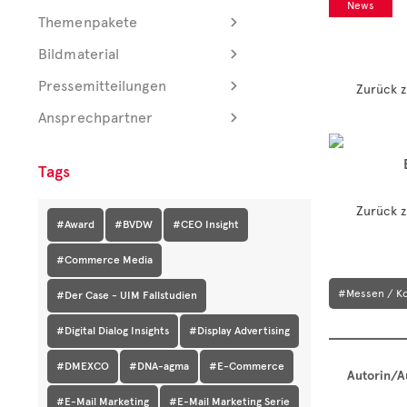
News
Themenpakete
Bildmaterial
Pressemitteilungen
Zurück z
Ansprechpartner
Tags
Zurück z
#Award
#BVDW
#CEO Insight
#Commerce Media
#Messen / K
#Der Case - UIM Fallstudien
#Digital Dialog Insights
#Display Advertising
#DMEXCO
#DNA-agma
#E-Commerce
Autorin/A
#E-Mail Marketing
#E-Mail Marketing Serie