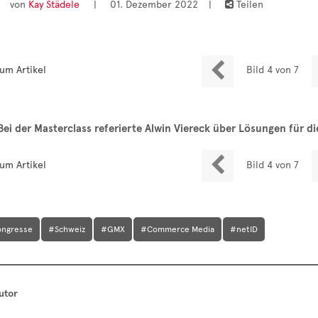
von
Kay Städele
|
01. Dezember 2022
|
Teilen


um Artikel
Bild 4 von 7
Bei der Masterclass referierte Alwin Viereck über Lösungen für d

um Artikel
Bild 4 von 7
ongresse
#Schweiz
#GMX
#Commerce Media
#netID
utor