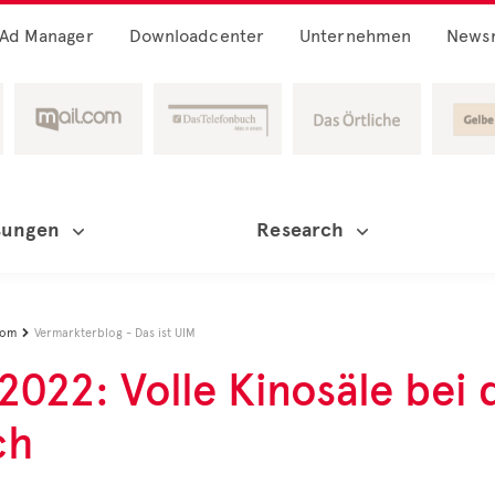
Ad Manager
Downloadcenter
Unternehmen
News
sungen
Research
oom
Vermarkterblog - Das ist UIM

2022: Volle Kinosäle bei d
ch